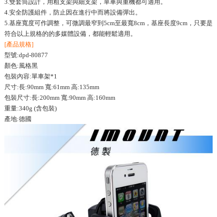
3.雙套筒設計，用粗支架與細支架，單車與重機都可適用。
4.安全防護組件，防止因在進行中而將設備彈出。
5.基座寬度可作調整，可微調最窄到5cm至最寬8cm，基座長度9cm，只要是
符合以上規格的的多媒體設備，都能輕鬆適用。
[產品規格]
型號:dpd-80877
顏色:風格黑
包裝內容:單車架*1
尺寸:長:90mm 寬:61mm 高:135mm
包裝尺寸:長:200mm 寬:90mm 高:160mm
重量:340g (含包裝)
產地:德國