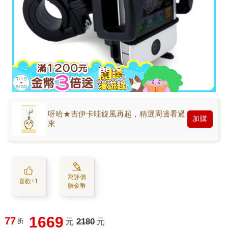
呀哈★吉伊卡哇旋風再起，精選周邊看過
加購
來
寫評價
喜歡+1
賺金幣
1669
77
折
元
2180
元