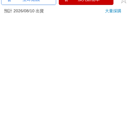
刀…等）
若非上列種類商品，均享有到貨7天的猶豫期（含例假
預計 2026/08/10 出貨
大量採購
日）。
辦理退換貨時，商品（組合商品恕無法接受單獨退貨）必須
是您收到商品時的原始狀態（包含商品本體、配件、贈品、
保證書、所有附隨資料文件及原廠內外包裝…等），請勿直
接使用原廠包裝寄送，或於原廠包裝上黏貼紙張或書寫文
字。
退回商品若無法回復原狀，將請您負擔回復原狀所需費用，
嚴重時將影響您的退貨權益。