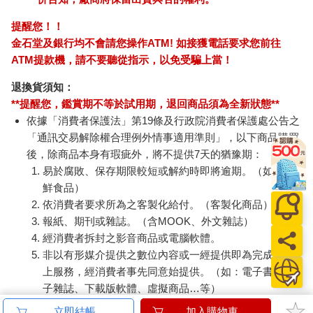
提醒您！！
金石堂及銀行均不會請您操作ATM! 如接獲電話要求您前往
ATM提款機，請不要聽從指示，以免受騙上當！
退換貨須知：
**提醒您，鑑賞期不等於試用期，退回商品須為全新狀態**
依據「消費者保護法」第19條及行政院消費者保護處公告之
「通訊交易解除權合理例外情事適用準則」，以下商品購買
後，除商品本身有瑕疵外，將不提供7天的猶豫期：
易於腐敗、保存期限較短或解約時即將逾期。（如：生
鮮食品）
依消費者要求所為之客製化給付。（客製化商品）
報紙、期刊或雜誌。（含MOOK、外文雜誌）
經消費者拆封之影音商品或電腦軟體。
非以有形媒介提供之數位內容或一經提供即為完成之線
上服務，經消費者事先同意始提供。（如：電子書、電
子雜誌、下載版軟體、虛擬商品…等）
已拆封之個人衛生用品。（如：內衣褲、刮鬍刀、除毛
立即結帳
加入購物車