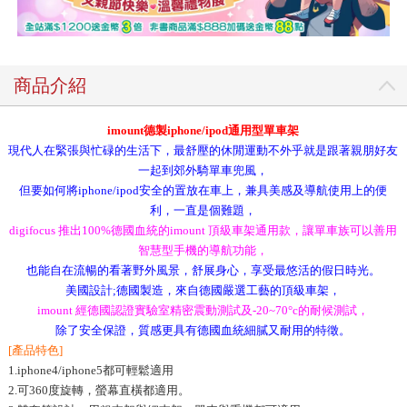
商品介紹
imount德製iphone/ipod通用型單車架
現代人在緊張與忙碌的生活下，最舒壓的休閒運動不外乎就是跟著親朋好友
一起到郊外騎單車兜風，
但要如何將iphone/ipod安全的置放在車上，兼具美感及導航使用上的便
利，一直是個難題，
digifocus 推出100%德國血統的imount 頂級車架通用款，讓單車族可以善用
智慧型手機的導航功能，
也能自在流暢的看著野外風景，舒展身心，享受最悠活的假日時光。
美國設計;德國製造，來自德國嚴選工藝的頂級車架，
imount 經德國認證實驗室精密震動測試及-20~70°c的耐候測試，
除了安全保證，質感更具有德國血統細膩又耐用的特徵。
[產品特色]
1.iphone4/iphone5都可輕鬆適用
2.可360度旋轉，螢幕直橫都適用。