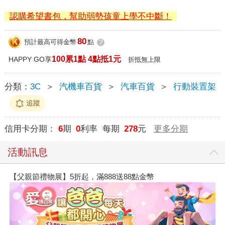
認購希望書包，幫助弱勢孩童上學不中斷！
80
預計最高可得金幣
點
?
100累1點 4點抵1元
HAPPY GO享
折抵無上限
分類：
3C
＞
汽機車百貨
＞
汽車百貨
＞
行動裝置架
追蹤
信用卡分期：
6
期
0
利率 每期
278
元
更多分期
活動訊息
【父親節禮物展】5折起，滿888送88點金幣