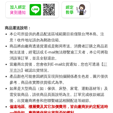
商品運送說明：
本公司所提供的產品配送區域範圍目前僅限台灣本島。注
意！收件地址請勿為郵政信箱。
商品將由廠商透過貨運或是郵局寄送。消費者訂購之商品若
無法送達，經電話或 E-mail無法聯繫逾三天者，本公司將取
消該筆訂單，並且全額退款。
當廠商出貨後，您會收到E-mail出貨通知，您也可透過【
訂
單查詢
】確認出貨情況。
產品顏色可能會因網頁呈現與拍攝關係產生色差，圖片僅供
參考，商品依實際供貨樣式為準。
如果是大型商品（如：傢俱、床墊、家電、運動器材等）及
需安裝商品，請依商品頁面說明為主。訂單完成收款確認
後，出貨廠商將會和您聯繫確認相關配送等細節。
偏遠地區、樓層費及其它加價費用，皆由廠商於約定配送時
一併告知，廠商將保留出貨與否的權利。