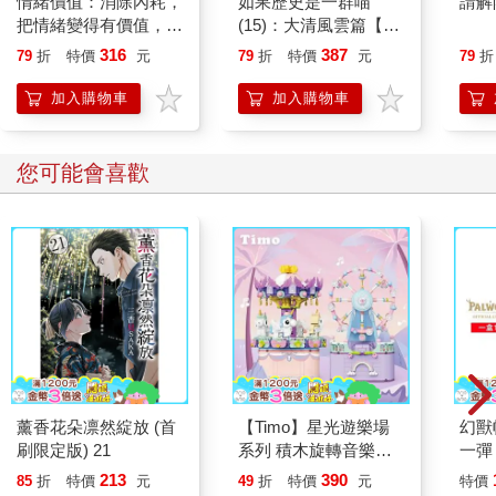
情緒價值：消除內耗，
如果歷史是一群喵
請解
把情緒變得有價值，跟
(15)：大清風雲篇【萌
誰都能自在相處
貓漫畫學歷史】
316
387
79
折
特價
元
79
折
特價
元
79
折
加入購物車
加入購物車
您可能會喜歡
薰香花朵凛然綻放 (首
【Timo】星光遊樂場
幻獸
刷限定版) 21
系列 積木旋轉音樂盒
一彈 
禮物
Pal
213
390
85
折
特價
元
49
折
特價
元
特價