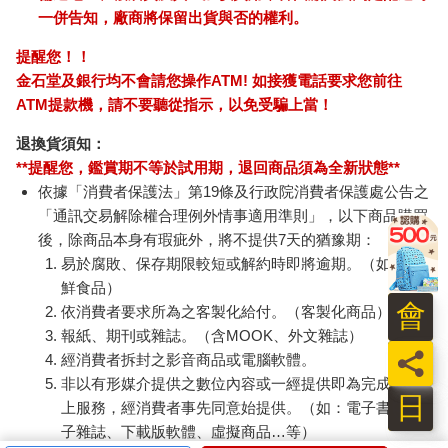
一併告知，廠商將保留出貨與否的權利。
提醒您！！
金石堂及銀行均不會請您操作ATM! 如接獲電話要求您前往
ATM提款機，請不要聽從指示，以免受騙上當！
退換貨須知：
**提醒您，鑑賞期不等於試用期，退回商品須為全新狀態**
依據「消費者保護法」第19條及行政院消費者保護處公告之
「通訊交易解除權合理例外情事適用準則」，以下商品購買
後，除商品本身有瑕疵外，將不提供7天的猶豫期：
易於腐敗、保存期限較短或解約時即將逾期。（如：生
鮮食品）
會
依消費者要求所為之客製化給付。（客製化商品）
報紙、期刊或雜誌。（含MOOK、外文雜誌）
員
經消費者拆封之影音商品或電腦軟體。
非以有形媒介提供之數位內容或一經提供即為完成之線
日
上服務，經消費者事先同意始提供。（如：電子書、電
子雜誌、下載版軟體、虛擬商品…等）