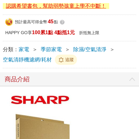
認購希望書包，幫助弱勢孩童上學不中斷！
45
預計最高可得金幣
點
?
100累1點 4點抵1元
HAPPY GO享
折抵無上限
分類：
家電
＞
季節家電
＞
除濕/空氣清淨
＞
空氣清靜機濾網/耗材
追蹤
商品介紹