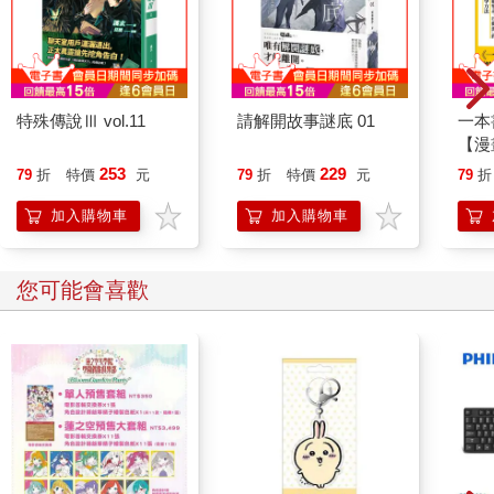
特殊傳說Ⅲ vol.11
請解開故事謎底 01
一本
【漫
行動
253
229
79
折
特價
元
79
折
特價
元
79
折
開關
「行
加入購物車
加入購物車
學方
您可能會喜歡