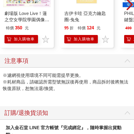
劇場版 Love Live！蓮
吉伊卡哇 亞克力鑰匙
PHI
之空女學院學園偶像俱
圈-兔兔
鍵盤滑
樂部 Bloom Garden
350
124
特價
元
95
折
特價
元
499
Party單人套票
加入購物車
加入購物車
注意事項
※濾網視使用環境不同可能需提早更換。
※耗材商品，請確認所需型號無誤後再使用，商品拆封後將無法
恢復原狀，恕無法退/換貨。
訂購/退換貨須知
加入金石堂 LINE 官方帳號『完成綁定』，隨時掌握出貨動