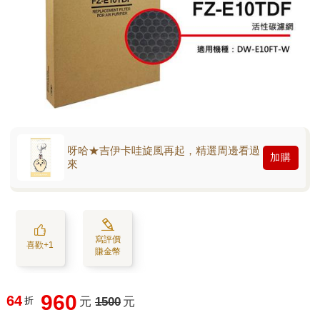
呀哈★吉伊卡哇旋風再起，精選周邊看過
加購
來
寫評價
喜歡+1
賺金幣
960
64
折
元
1500
元