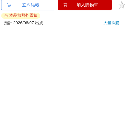
已拆封之個人衛生用品。（如：內衣褲、刮鬍刀、除毛
立即結帳
加入購物車
刀…等）
※ 本品無額外回饋
若非上列種類商品，均享有到貨7天的猶豫期（含例假
日）。
預計 2026/08/07 出貨
大量採購
辦理退換貨時，商品（組合商品恕無法接受單獨退貨）必須
是您收到商品時的原始狀態（包含商品本體、配件、贈品、
保證書、所有附隨資料文件及原廠內外包裝…等），請勿直
接使用原廠包裝寄送，或於原廠包裝上黏貼紙張或書寫文
字。
退回商品若無法回復原狀，將請您負擔回復原狀所需費用，
嚴重時將影響您的退貨權益。