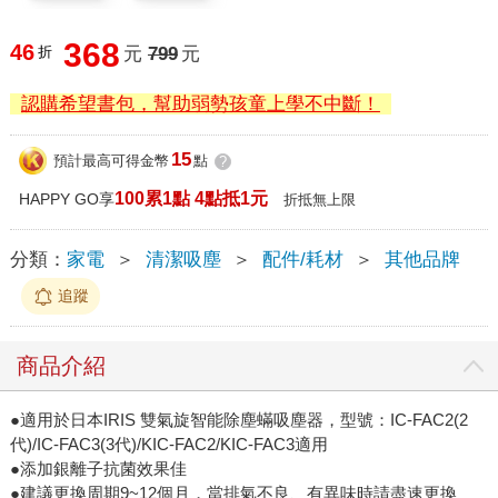
368
46
折
元
799
元
認購希望書包，幫助弱勢孩童上學不中斷！
15
預計最高可得金幣
點
?
100累1點 4點抵1元
HAPPY GO享
折抵無上限
分類：
家電
＞
清潔吸塵
＞
配件/耗材
＞
其他品牌
追蹤
商品介紹
●適用於日本IRIS 雙氣旋智能除塵蟎吸塵器，型號：IC-FAC2(2
代)/IC-FAC3(3代)/KIC-FAC2/KIC-FAC3適用
●添加銀離子抗菌效果佳
●建議更換周期9~12個月，當排氣不良、有異味時請盡速更換