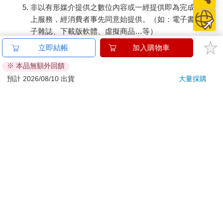
非以有形媒介提供之數位內容或一經提供即為完成之線
上服務，經消費者事先同意始提供。（如：電子書、電
子雜誌、下載版軟體、虛擬商品…等）
已拆封之個人衛生用品。（如：內衣褲、刮鬍刀、除毛
立即結帳
加入購物車
刀…等）
※ 本品無額外回饋
若非上列種類商品，均享有到貨7天的猶豫期（含例假
日）。
預計 2026/08/10 出貨
大量採購
辦理退換貨時，商品（組合商品恕無法接受單獨退貨）必須
是您收到商品時的原始狀態（包含商品本體、配件、贈品、
保證書、所有附隨資料文件及原廠內外包裝…等），請勿直
接使用原廠包裝寄送，或於原廠包裝上黏貼紙張或書寫文
字。
退回商品若無法回復原狀，將請您負擔回復原狀所需費用，
嚴重時將影響您的退貨權益。