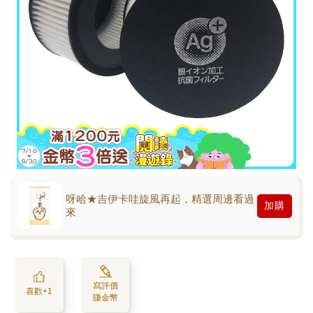
呀哈★吉伊卡哇旋風再起，精選周邊看過
加購
來
寫評價
喜歡+1
賺金幣