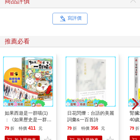
商品評價
寫評價
推薦必看
如果西遊是一群喵(1)
日花閃爍：台語的美麗
腎臟
：《如果歷史是一群
詞彙&一百首詩
40
喵》作者最新力作，附
就告
411
356
79
折
特價
元
79
折
特價
元
79
折
【首卷特典】拉頁
加入購物車
加入購物車