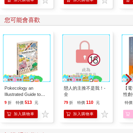
您可能會喜歡
Pokecology an
戀人的主推不是我！-
【電
Illustrated Guide to
全
性創
Pokemon Ecology
我療
513
110
9
折
特價
元
79
折
特價
元
特價
(Pokemon Pikachu
藏）
Press)
加入購物車
加入購物車