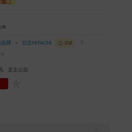
中斷！
上限
塵品牌
＞
日立HITACHI
追蹤
?
?
元
更多分期