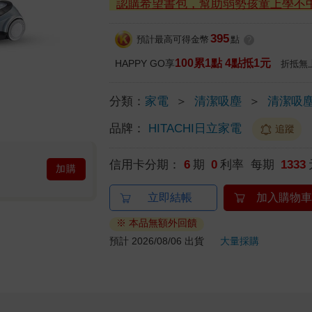
認購希望書包，幫助弱勢孩童上學不
395
預計最高可得金幣
點
?
100累1點 4點抵1元
HAPPY GO享
折抵無
分類：
家電
＞
清潔吸塵
＞
清潔吸
品牌：
HITACHI日立家電
追蹤
信用卡分期：
6
期
0
利率 每期
1333
加購
立即結帳
加入購物車
※ 本品無額外回饋
預計 2026/08/06 出貨
大量採購