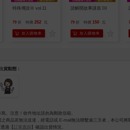
特殊傳說Ⅲ vol.11
請解開故事謎底 03
252
150
79
折
特價
元
79
折
特價
元
加入購物車
加入購物車
握出貨動態：
本島。注意！收件地址請勿為郵政信箱。
商品若無法送達，經電話或 E-mail無法聯繫逾三天者，本公司
可透過【
訂單查詢
】確認出貨情況。