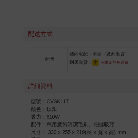
配送方式
國內宅配：本島（廠商出貨）
台灣
到店取貨：
不限金額免運費
詳細資料
型號：CVSK11T
顏色：鈦銀
吸力：610W
配件：萬用魔術清潔毛刷、細縫吸頭
尺寸： 330 x 255 x 219(長 x 寬 x 高) mm