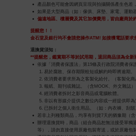
產品顏色可能會因網頁呈現與拍攝關係產生色差
如果是大型商品（如：傢俱、床墊、家電、運動
偏遠地區、樓層費及其它加價費用，皆由廠商於
提醒您！！
金石堂及銀行均不會請您操作ATM! 如接獲電話要
退換貨須知：
**提醒您，鑑賞期不等於試用期，退回商品須為全新狀
依據「消費者保護法」第19條及行政院消費者保
易於腐敗、保存期限較短或解約時即將逾期。
依消費者要求所為之客製化給付。（客製化商
報紙、期刊或雜誌。（含MOOK、外文雜誌）
經消費者拆封之影音商品或電腦軟體。
非以有形媒介提供之數位內容或一經提供即為
已拆封之個人衛生用品。（如：內衣褲、刮鬍
若非上列種類商品，均享有到貨7天的猶豫期（含
辦理退換貨時，商品（組合商品恕無法接受單獨
等），請勿直接使用原廠包裝寄送，或於原廠包