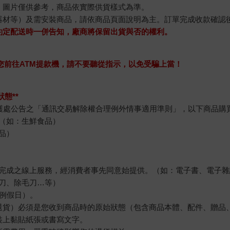
，圖片僅供參考，商品依實際供貨樣式為準。
器材等）及需安裝商品，請依商品頁面說明為主。訂單完成收款確認
約定配送時一併告知，廠商將保留出貨與否的權利。
求您前往ATM提款機，請不要聽從指示，以免受騙上當！
態**
護處公告之「通訊交易解除權合理例外情事適用準則」，以下商品購
（如：生鮮食品）
品）
完成之線上服務，經消費者事先同意始提供。（如：電子書、電子雜
刀、除毛刀…等）
例假日）。
退貨）必須是您收到商品時的原始狀態（包含商品本體、配件、贈品
裝上黏貼紙張或書寫文字。