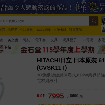
圭吾
楊双子
公益書包
16647續集
吉伊卡哇
通靈藥師
路邊攤新作
馬斯克
玩具總動員5
超慢跑
館
英文書
雜誌
電子書
文具
玩具親子
3C電玩
家
HITACHI日立 日本原裝 
(CVSK11T)
3D免紙袋旋風渦卷式,610W業界超
電材質設計
7995
92
折
元
8690
元