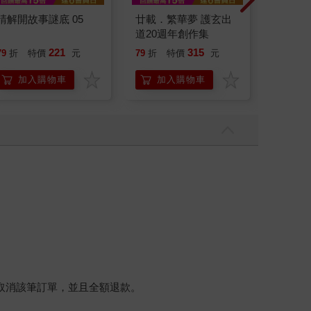
請解開故事謎底 05
廿載．繁華夢 護玄出
腎臟求
道20週年創作集
40歲
就告訴
221
315
79
折
特價
元
79
折
特價
元
79
折
加入購物車
加入購物車
加
將取消該筆訂單，並且全額退款。