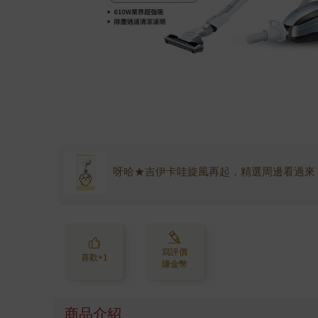
呀哈★吉伊卡哇旋風再起，精選周邊看過來
寫評價
喜歡+1
賺金幣
商品介紹