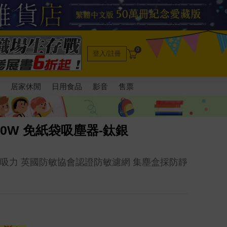
0
登入/註冊
電
居家休閒
日用食品
影音
售票
610W 免紙袋吸塵器-鈦銀
強吸力 英國防敏協會認證防敏濾網 集塵盒採防靜