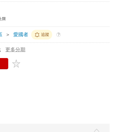
上限
區
＞
愛國者
追蹤
?
元
更多分期