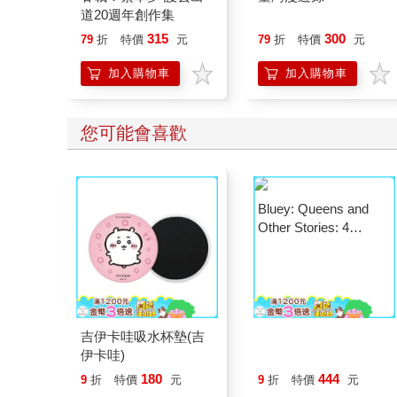
道20週年創作集
315
300
79
折
特價
元
79
折
特價
元
加入購物車
加入購物車
您可能會喜歡
Bluey: Queens and
Other Stories: 4
Stories in 1 Book.
Hooray!
吉伊卡哇吸水杯墊(吉
伊卡哇)
180
444
9
折
特價
元
9
折
特價
元