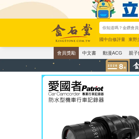
國中自修評量
東野
唯紅花綻放
奧德賽
會員獎勵
中文書
動漫ACG
親子