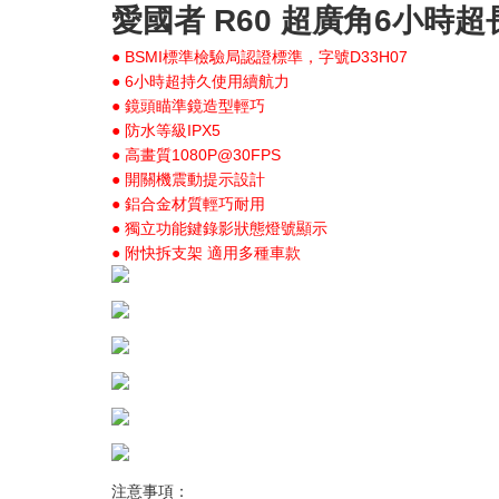
愛國者 R60 超廣角6小時
● BSMI標準檢驗局認證標準，字號D33H07
● 6小時超持久使用續航力
● 鏡頭瞄準鏡造型輕巧
● 防水等級IPX5
● 高畫質1080P@30FPS
● 開關機震動提示設計
● 鋁合金材質輕巧耐用
● 獨立功能鍵錄影狀態燈號顯示
● 附快拆支架 適用多種車款
注意事項：