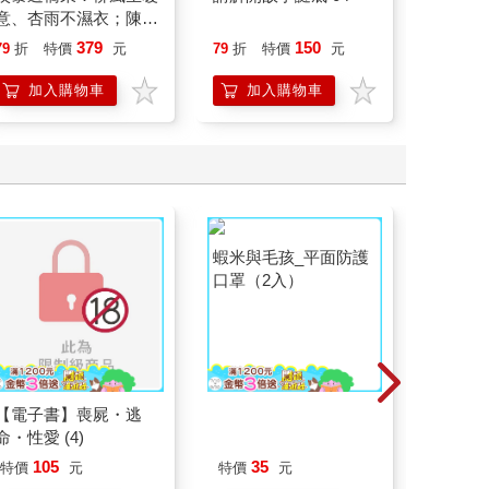
意、杏雨不濕衣；陳亮
：《如
恭談以心轉境的適齡漫
喵》作
379
150
79
折
特價
元
79
折
特價
元
79
折
想
【首卷
加入購物車
加入購物車
加
蝦米與毛孩_平面防護
口罩（2入）
【電子書】喪屍・逃
【艾系
命・性愛 (4)
除穢噴霧
平安/淨
105
35
特價
元
特價
元
75
折
抹草）