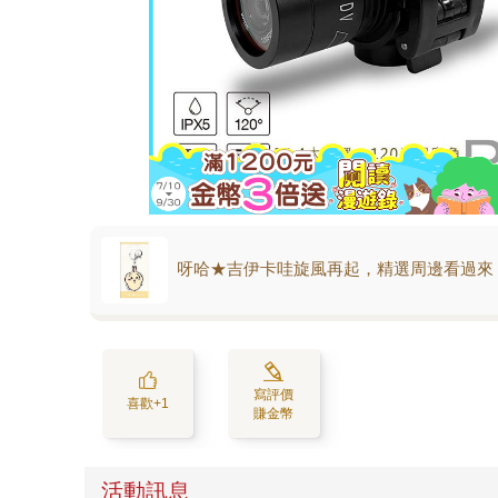
呀哈★吉伊卡哇旋風再起，精選周邊看過來
寫評價
喜歡+1
賺金幣
活動訊息