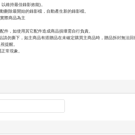
，以維持最佳錄影效能)。
自動刪除最開始的錄影檔，自動產生新的錄影檔。
依實際商品為主
它配件，如使用其它配件造成商品損壞需自行負責。
保護貼請勿撕下，如主商品有搭贈品在未確定購買主商品時，贈品拆封無法
以視提醒。
屬正常現象。