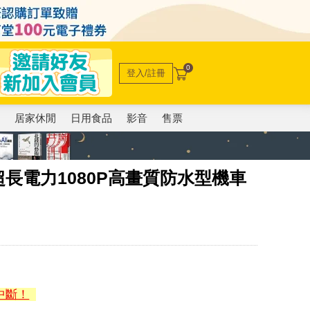
0
登入/註冊
電
居家休閒
日用食品
影音
售票
時超長電力1080P高畫質防水型機車
中斷！