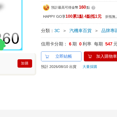
160
預計最高可得金幣
點
?
100累1點 4點抵1元
HAPPY GO享
折抵無
分類：
3C
＞
汽機車百貨
＞
品牌專
信用卡分期：
6
期
0
利率 每期
547
立即結帳
加入購物車
加購
預計 2026/08/10 出貨
大量採購