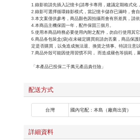
1.錄影前請先插入記憶卡(請專卡專用，建議定期格式化
2.錄影可選擇循環錄影模式，當記憶卡儲存已滿時，會
3.本文案僅供參考，商品顏色因拍攝而會有所差異，請
4.本商品主機保固一年，配件保固三個月。
5.使用本商品時務必要使用內附之配件，勿自行使用其
6.商品各包裝盒(袋)在未確定購買前請勿丟棄，商品
定是否購買，以免造成無法退、換貨之情事。特請注意
7.商品外殼可能因使用習慣不同， 而造成褪色等損耗，
「本產品已投保二千萬元產品責任險」
配送方式
台灣
國內宅配：本島（廠商出貨）
詳細資料