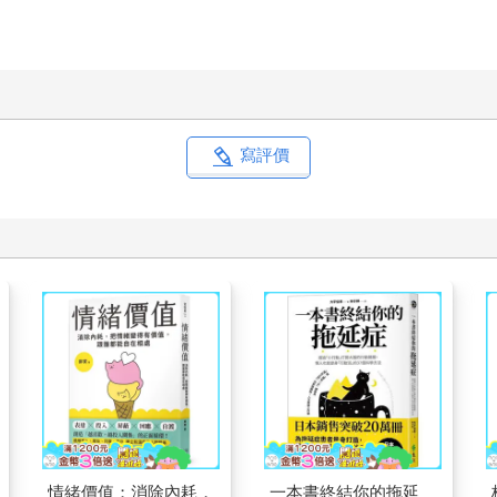
寫評價
情緒價值：消除內耗，
一本書終結你的拖延