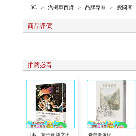
3C
＞
汽機車百貨
＞
品牌專區
＞
愛國者
商品評價
推薦必看
廿載．繁華夢 護玄出
臺灣漫遊錄