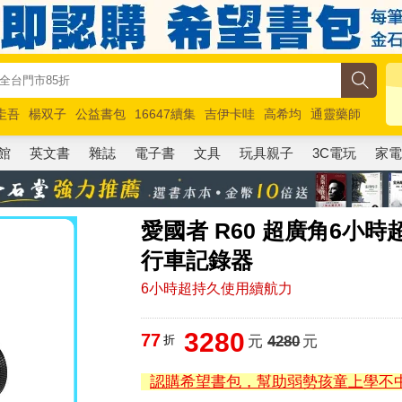
圭吾
楊双子
公益書包
16647續集
吉伊卡哇
高希均
通靈藥師
路邊攤新作
馬斯克
玩具總動員5
超慢跑
館
英文書
雜誌
電子書
文具
玩具親子
3C電玩
家
愛國者 R60 超廣角6小
行車記錄器
6小時超持久使用續航力
3280
77
折
元
4280
元
認購希望書包，幫助弱勢孩童上學不