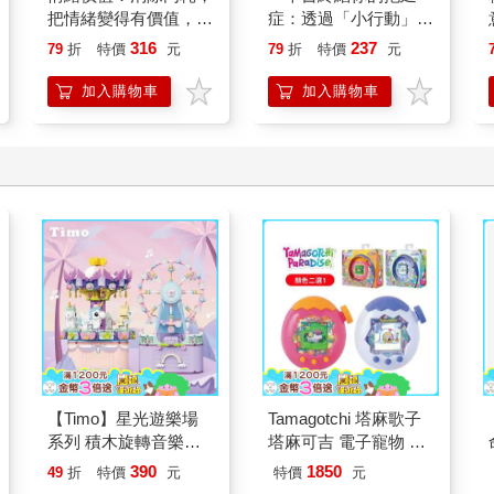
把情緒變得有價值，跟
症：透過「小行動」打
誰都能自在相處
開大腦的行動開關，懶
316
237
79
折
特價
元
79
折
特價
元
人也能變身「行動派」
的37個科學方法
加入購物車
加入購物車
【Timo】星光遊樂場
Tamagotchi 塔麻歌子
系列 積木旋轉音樂盒
塔麻可吉 電子寵物 樂
禮物
園系列（熱帶橙果／極
390
1850
49
折
特價
元
特價
元
地冰雪）