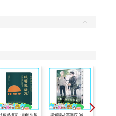
杖藜過橋東：柳風生暖
請解開故事謎底 04
如果西遊