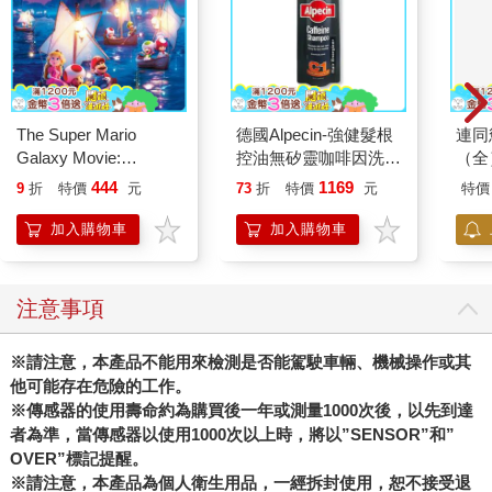
The Super Mario
德國Alpecin-強健髮根
連同
Galaxy Movie:
控油無矽靈咖啡因洗髮
（全
Peach`s Birthday
凝露375ml/瓶-C1強健
444
1169
9
折
特價
元
73
折
特價
元
特價
Surprise: The Super
髮根(護髮洗髮精/男士
Mario Galaxy Movie
調理頭皮洗髮液/0矽靈
加入購物車
加入購物車
Storybook
滋潤洗頭髮水/一般髮
質適用)
注意事項
※請注意，本產品不能用來檢測是否能駕駛車輛、機械操作或其
他可能存在危險的工作。
※傳感器的使用壽命約為購買後一年或測量1000次後，以先到達
者為準，當傳感器以使用1000次以上時，將以”SENSOR”和”
OVER”標記提醒。
※請注意，本產品為個人衛生用品，一經拆封使用，恕不接受退