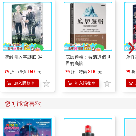
請解開故事謎底 04
底層邏輯：看清這個世
為怪
界的底牌
150
316
79
折
特價
元
79
折
特價
元
79
折
加入購物車
加入購物車
您可能會喜歡