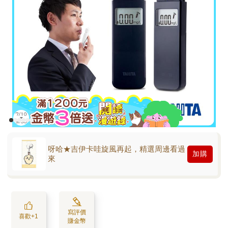
呀哈★吉伊卡哇旋風再起，精選周邊看過
加購
來
寫評價
喜歡+1
賺金幣