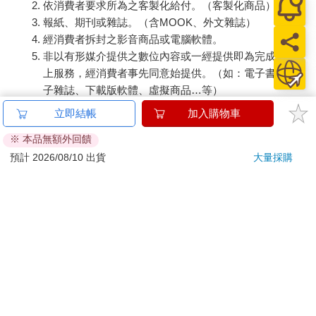
依消費者要求所為之客製化給付。（客製化商品）
報紙、期刊或雜誌。（含MOOK、外文雜誌）
經消費者拆封之影音商品或電腦軟體。
非以有形媒介提供之數位內容或一經提供即為完成之線
上服務，經消費者事先同意始提供。（如：電子書、電
子雜誌、下載版軟體、虛擬商品…等）
已拆封之個人衛生用品。（如：內衣褲、刮鬍刀、除毛
立即結帳
加入購物車
刀…等）
※ 本品無額外回饋
若非上列種類商品，均享有到貨7天的猶豫期（含例假
預計 2026/08/10 出貨
大量採購
日）。
辦理退換貨時，商品（組合商品恕無法接受單獨退貨）必須
是您收到商品時的原始狀態（包含商品本體、配件、贈品、
保證書、所有附隨資料文件及原廠內外包裝…等），請勿直
接使用原廠包裝寄送，或於原廠包裝上黏貼紙張或書寫文
字。
退回商品若無法回復原狀，將請您負擔回復原狀所需費用，
嚴重時將影響您的退貨權益。