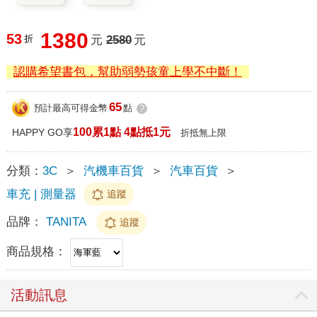
1380
53
折
元
2580
元
認購希望書包，幫助弱勢孩童上學不中斷！
65
預計最高可得金幣
點
?
100累1點 4點抵1元
HAPPY GO享
折抵無上限
分類：
3C
＞
汽機車百貨
＞
汽車百貨
＞
車充 | 測量器
追蹤
品牌：
TANITA
追蹤
商品規格：
活動訊息