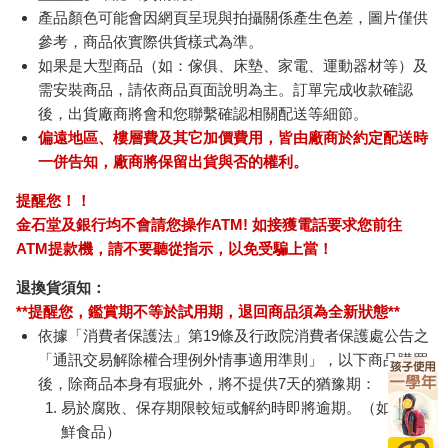
產品顏色可能會因網頁呈現與拍攝關係產生色差，圖片僅供
參考，商品依實際供貨樣式為準。
如果是大型商品（如：傢俱、床墊、家電、運動器材等）及
需安裝商品，請依商品頁面說明為主。訂單完成收款確認
後，出貨廠商將會和您聯繫確認相關配送等細節。
偏遠地區、樓層費及其它加價費用，皆由廠商於約定配送時
一併告知，廠商將保留出貨與否的權利。
提醒您！！
金石堂及銀行均不會請您操作ATM! 如接獲電話要求您前往
ATM提款機，請不要聽從指示，以免受騙上當！
退換貨須知：
**提醒您，鑑賞期不等於試用期，退回商品須為全新狀態**
依據「消費者保護法」第19條及行政院消費者保護處公告之
「通訊交易解除權合理例外情事適用準則」，以下商品購買
後，除商品本身有瑕疵外，將不提供7天的猶豫期：
易於腐敗、保存期限較短或解約時即將逾期。（如：生
鮮食品）