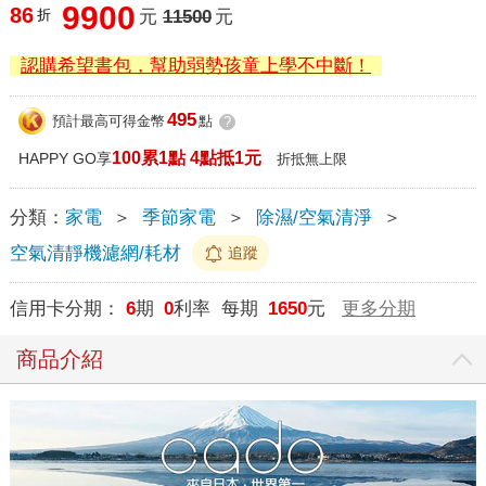
9900
86
折
元
11500
元
認購希望書包，幫助弱勢孩童上學不中斷！
495
預計最高可得金幣
點
?
100累1點 4點抵1元
HAPPY GO享
折抵無上限
分類：
家電
＞
季節家電
＞
除濕/空氣清淨
＞
空氣清靜機濾網/耗材
追蹤
信用卡分期：
6
期
0
利率 每期
1650
元
更多分期
商品介紹