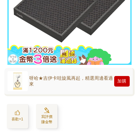
呀哈★吉伊卡哇旋風再起，精選周邊看過
加購
來
寫評價
喜歡+1
賺金幣