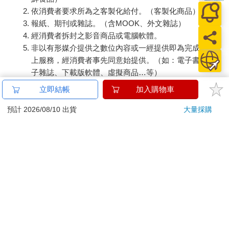
依消費者要求所為之客製化給付。（客製化商品）
報紙、期刊或雜誌。（含MOOK、外文雜誌）
經消費者拆封之影音商品或電腦軟體。
非以有形媒介提供之數位內容或一經提供即為完成之線
上服務，經消費者事先同意始提供。（如：電子書、電
子雜誌、下載版軟體、虛擬商品…等）
已拆封之個人衛生用品。（如：內衣褲、刮鬍刀、除毛
立即結帳
加入購物車
刀…等）
若非上列種類商品，均享有到貨7天的猶豫期（含例假
預計 2026/08/10 出貨
大量採購
日）。
辦理退換貨時，商品（組合商品恕無法接受單獨退貨）必須
是您收到商品時的原始狀態（包含商品本體、配件、贈品、
保證書、所有附隨資料文件及原廠內外包裝…等），請勿直
接使用原廠包裝寄送，或於原廠包裝上黏貼紙張或書寫文
字。
退回商品若無法回復原狀，將請您負擔回復原狀所需費用，
嚴重時將影響您的退貨權益。