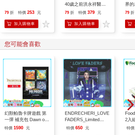
40歲之前洪永祥醫師
界的
就告訴我這些事
253
379
79
折
特價
元
79
折
特價
元
79
折
加入購物車
加入購物車
您可能會喜歡
幻獸帕魯卡牌遊戲 第
ENDRECHERI_LOVE
Foo
一彈 補充包 Dawn of
FADERS_Limited
2入
Palpagos（日文版一
Edition B（CD＋
1590
650
特價
元
特價
元
特價
盒）
DVD）