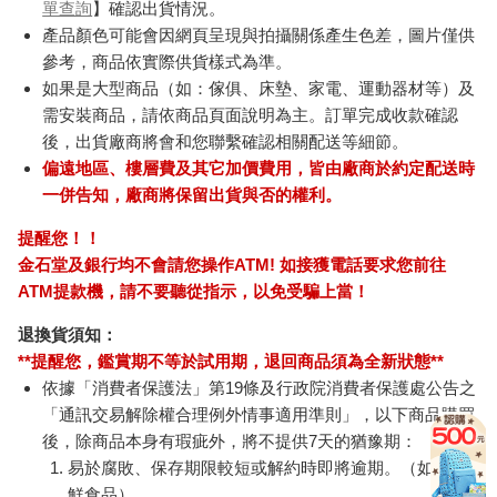
單查詢
】確認出貨情況。
產品顏色可能會因網頁呈現與拍攝關係產生色差，圖片僅供
參考，商品依實際供貨樣式為準。
如果是大型商品（如：傢俱、床墊、家電、運動器材等）及
需安裝商品，請依商品頁面說明為主。訂單完成收款確認
後，出貨廠商將會和您聯繫確認相關配送等細節。
偏遠地區、樓層費及其它加價費用，皆由廠商於約定配送時
一併告知，廠商將保留出貨與否的權利。
提醒您！！
金石堂及銀行均不會請您操作ATM! 如接獲電話要求您前往
ATM提款機，請不要聽從指示，以免受騙上當！
退換貨須知：
**提醒您，鑑賞期不等於試用期，退回商品須為全新狀態**
依據「消費者保護法」第19條及行政院消費者保護處公告之
「通訊交易解除權合理例外情事適用準則」，以下商品購買
後，除商品本身有瑕疵外，將不提供7天的猶豫期：
易於腐敗、保存期限較短或解約時即將逾期。（如：生
鮮食品）