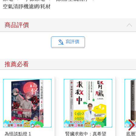
空氣清靜機濾網/耗材
商品評價
寫評價
推薦必看
為怪談點燈 1
腎臟求救中：真希望
底層