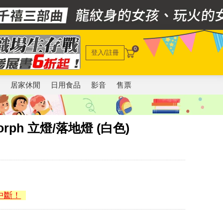
0
登入/註冊
電
居家休閒
日用食品
影音
售票
 Morph 立燈/落地燈 (白色)
中斷！