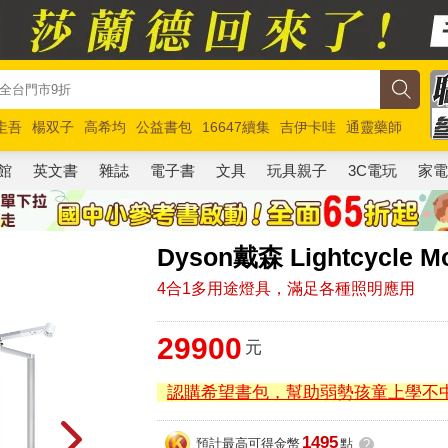
圭吾
楊双子
高希均
公益書包
16647續集
吉伊卡哇
通靈藥師
路邊攤新作
馬斯克
玩具總動員5
超慢跑
館
英文書
雜誌
電子書
文具
玩具親子
3C電玩
家
Dyson戴森 Lightcycle
4合1多用途燈具，滿足各種照明應用
29900
元
認購希望書包，幫助弱勢孩童上學不
1495
預計最高可得金幣
點
?