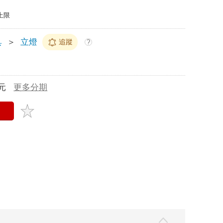
上限
具
＞
立燈
追蹤
?
元
更多分期