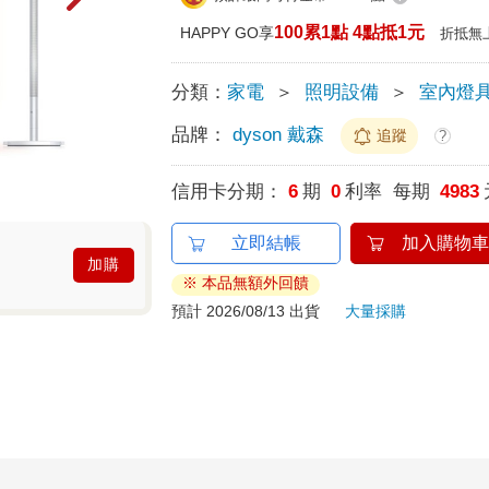
100累1點 4點抵1元
HAPPY GO享
折抵無
分類：
家電
＞
照明設備
＞
室內燈
品牌：
dyson 戴森
追蹤
?
信用卡分期：
6
期
0
利率 每期
4983
立即結帳
加入購物車
加購
※ 本品無額外回饋
預計 2026/08/13 出貨
大量採購