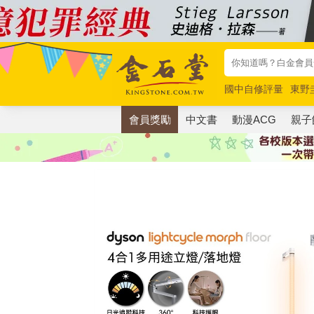
國中自修評量
東野
唯紅花綻放
奧德賽
會員獎勵
中文書
動漫ACG
親子