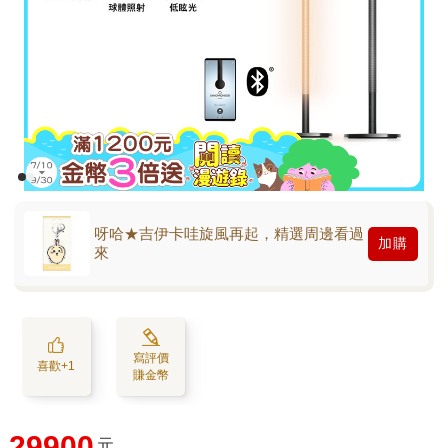
呀哈★吉伊卡哇旋風再起，精選周邊看過
加購
來
寫評價
喜歡+1
賺金幣
29900
元