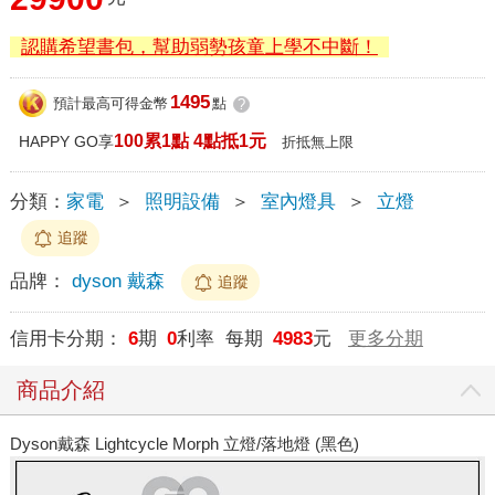
認購希望書包，幫助弱勢孩童上學不中斷！
1495
預計最高可得金幣
點
?
100累1點 4點抵1元
HAPPY GO享
折抵無上限
分類：
家電
＞
照明設備
＞
室內燈具
＞
立燈
追蹤
品牌：
dyson 戴森
追蹤
信用卡分期：
6
期
0
利率 每期
4983
元
更多分期
商品介紹
Dyson戴森 Lightcycle Morph 立燈/落地燈 (黑色)