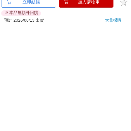
立即結帳
加入購物車
刀…等）
※ 本品無額外回饋
若非上列種類商品，均享有到貨7天的猶豫期（含例假
日）。
預計 2026/08/13 出貨
大量採購
辦理退換貨時，商品（組合商品恕無法接受單獨退貨）必須
是您收到商品時的原始狀態（包含商品本體、配件、贈品、
保證書、所有附隨資料文件及原廠內外包裝…等），請勿直
接使用原廠包裝寄送，或於原廠包裝上黏貼紙張或書寫文
字。
退回商品若無法回復原狀，將請您負擔回復原狀所需費用，
嚴重時將影響您的退貨權益。