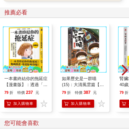
推薦必看
一本書終結你的拖延症
如果歷史是一群喵
腎臟
【漫畫版】：透過「小
(15)：大清風雲篇【萌
40
行動」打開大腦的行動
貓漫畫學歷史】
就告
237
387
79
折
特價
元
79
折
特價
元
79
折
開關，懶人也能變身
「行動派」的37個科
加入購物車
加入購物車
學方法
您可能會喜歡