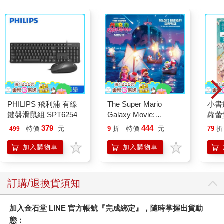
PHILIPS 飛利浦 有線
The Super Mario
小書
鍵盤滑鼠組 SPT6254
Galaxy Movie:
蘿蕾
Peach`s Birthday
379
444
特價
元
9
折
特價
元
79
折
499
Surprise: The Super
Mario Galaxy Movie
加入購物車
加入購物車
Storybook
訂購/退換貨須知
加入金石堂 LINE 官方帳號『完成綁定』，隨時掌握出貨動
態：