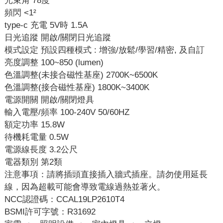
光束角 78度
頻閃 <1²
type-c 充電 5V時 1.5A
日光追蹤 開啟/關閉日光追蹤
模式設定 預設四種模式 : 增強/放鬆/學習/精密, 及自訂
亮度調整 100~850 (lumen)
色溫調整(未接合磁性基座) 2700K~6500K
色溫調整(接合磁性基座) 1800K~3400K
電源開關 開啟/關閉燈具
輸入電壓/頻率 100-240V 50/60HZ
額定功率 15.8W
待機耗電量 0.5W
電源線長度 3.2公尺
電器類別 第2類
注意事項：請將插頭直接插入牆式插座。請勿使用延長
線，因為超載可能會導致電線過熱並著火。
NCC認證碼：CCAL19LP2610T4
BSMI許可字號：R31692