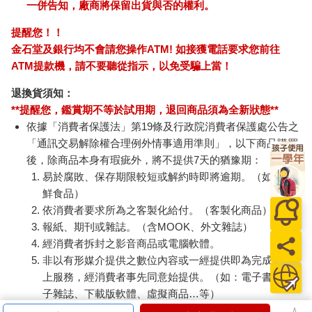
一併告知，廠商將保留出貨與否的權利。
提醒您！！
金石堂及銀行均不會請您操作ATM! 如接獲電話要求您前往
ATM提款機，請不要聽從指示，以免受騙上當！
退換貨須知：
**提醒您，鑑賞期不等於試用期，退回商品須為全新狀態**
依據「消費者保護法」第19條及行政院消費者保護處公告之
「通訊交易解除權合理例外情事適用準則」，以下商品購買
後，除商品本身有瑕疵外，將不提供7天的猶豫期：
易於腐敗、保存期限較短或解約時即將逾期。（如：生
鮮食品）
依消費者要求所為之客製化給付。（客製化商品）
報紙、期刊或雜誌。（含MOOK、外文雜誌）
經消費者拆封之影音商品或電腦軟體。
非以有形媒介提供之數位內容或一經提供即為完成之線
上服務，經消費者事先同意始提供。（如：電子書、電
子雜誌、下載版軟體、虛擬商品…等）
已拆封之個人衛生用品。（如：內衣褲、刮鬍刀、除毛