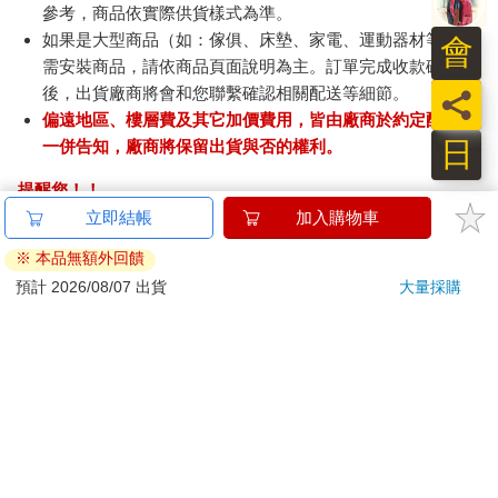
參考，商品依實際供貨樣式為準。
如果是大型商品（如：傢俱、床墊、家電、運動器材等）及
會
需安裝商品，請依商品頁面說明為主。訂單完成收款確認
後，出貨廠商將會和您聯繫確認相關配送等細節。
員
偏遠地區、樓層費及其它加價費用，皆由廠商於約定配送時
日
一併告知，廠商將保留出貨與否的權利。
提醒您！！
金石堂及銀行均不會請您操作ATM! 如接獲電話要求您前往
ATM提款機，請不要聽從指示，以免受騙上當！
退換貨須知：
**提醒您，鑑賞期不等於試用期，退回商品須為全新狀態**
依據「消費者保護法」第19條及行政院消費者保護處公告之
「通訊交易解除權合理例外情事適用準則」，以下商品購買
後，除商品本身有瑕疵外，將不提供7天的猶豫期：
易於腐敗、保存期限較短或解約時即將逾期。（如：生
鮮食品）
依消費者要求所為之客製化給付。（客製化商品）