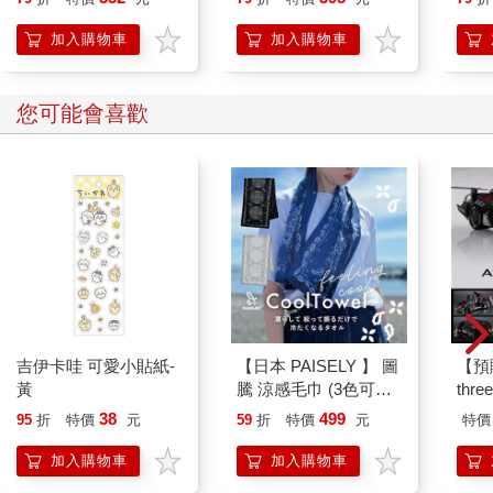
局
加入購物車
加入購物車
您可能會喜歡
吉伊卡哇 可愛小貼紙-
【日本 PAISELY 】 圖
【預
黃
騰 涼感毛巾 (3色可選)
thr
涼感毛巾 涼感巾 冰涼
VA 
38
499
95
折
特價
元
59
折
特價
元
特價
巾 日本涼感毛巾 運動
阿斯拉
毛巾
SIR
加入購物車
加入購物車