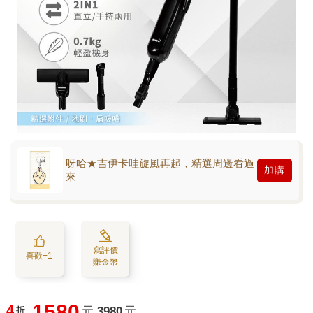
呀哈★吉伊卡哇旋風再起，精選周邊看過
加購
來
寫評價
喜歡+1
賺金幣
1580
4
折
元
3980
元