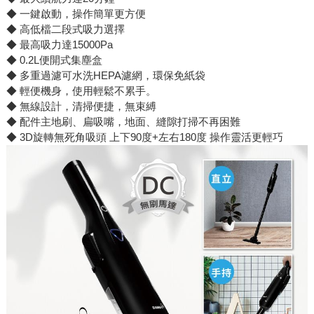
◆ 一鍵啟動，操作簡單更方便
◆ 高低檔二段式吸力選擇
◆ 最高吸力達15000Pa
◆ 0.2L便開式集塵盒
◆ 多重過濾可水洗HEPA濾網，環保免紙袋
◆ 輕便機身，使用輕鬆不累手。
◆ 無線設計，清掃便捷，無束縛
◆ 配件主地刷、扁吸嘴，地面、縫隙打掃不再困難
◆ 3D旋轉無死角吸頭 上下90度+左右180度 操作靈活更輕巧