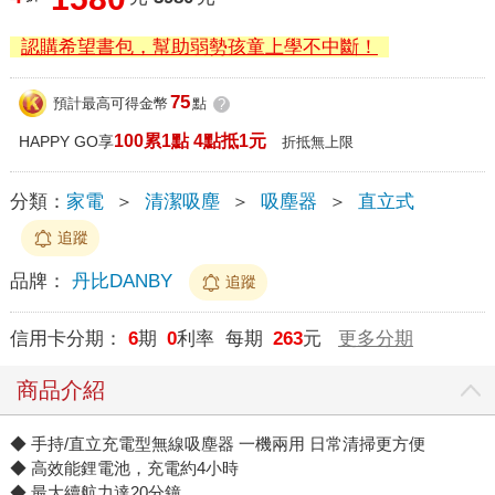
認購希望書包，幫助弱勢孩童上學不中斷！
75
預計最高可得金幣
點
?
100累1點 4點抵1元
HAPPY GO享
折抵無上限
分類：
家電
＞
清潔吸塵
＞
吸塵器
＞
直立式
追蹤
品牌：
丹比DANBY
追蹤
信用卡分期：
6
期
0
利率 每期
263
元
更多分期
商品介紹
◆ 手持/直立充電型無線吸塵器 一機兩用 日常清掃更方便
◆ 高效能鋰電池，充電約4小時
◆ 最大續航力達20分鐘