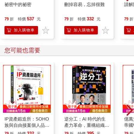
祕密中的祕密
刪掉容易，忘掉很難
請解
537
332
79
折
特價
元
79
折
特價
元
79
折
加入購物車
加入購物車
您可能也需要
IP資產鍛造所：SOHO
逆分工：AI 時代的生
億萬
族與自由接案個人品牌
產力革命，重構組織、
帝國
創業進化指南
市場到經濟的生存新賽
錄
332
395
79
折
特價
元
79
折
特價
元
79
折