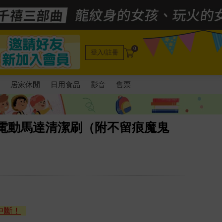
0
登入/註冊
電
居家休閒
日用食品
影音
售票
ile】電動馬達清潔刷（附不留痕魔鬼
中斷！