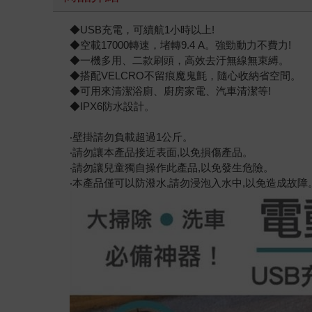
◆USB充電，可續航1小時以上!
◆空載17000轉速，堵轉9.4 A。強勁動力不費力!
◆一機多用、二款刷頭，高效去汙無線無束縛。
◆搭配VELCRO不留痕魔鬼氈，隨心收納省空間。
◆可用來清潔浴廁、廚房家電、汽車清潔等!
◆IPX6防水設計。
‧壁掛請勿負載超過1公斤。
‧請勿讓本產品接近表面,以免損傷產品。
‧請勿讓兒童獨自操作此產品,以免發生危險。
‧本產品僅可以防潑水,請勿浸泡入水中,以免造成故障