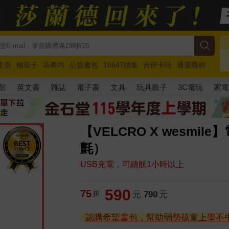
圭吾
楊双子
高希均
公益書包
16647續集
吉伊卡哇
通靈藥師
路邊攤新作
馬斯克
玩具總動員5
超慢跑
館
英文書
雜誌
電子書
文具
玩具親子
3C電玩
家
【VELCRO X wesm
氈）
USB充電，可續航1小時以上
590
75
折
元
790
元
認購希望書包，幫助弱勢孩童上學不