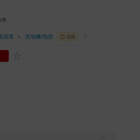
上限
能清潔
＞
洗地機/拖把
追蹤
?