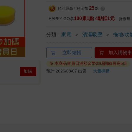
25
預計最高可得金幣
點
?
100累1點 4點抵1元
HAPPY GO享
折抵無
分類：
家電
＞
清潔吸塵
＞
拖地/功
立即結帳
加入購物車
※ 本商品會員日滿額金幣加碼回饋最高5倍
預計 2026/08/07 出貨
大量採購
加購