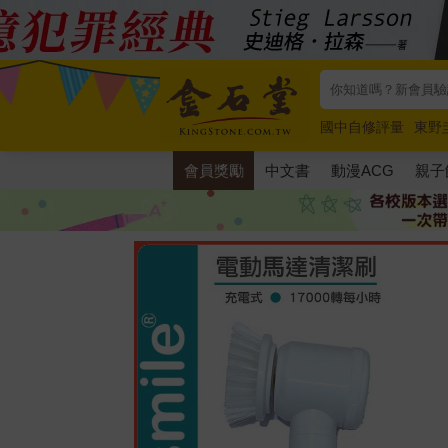
國中自修評量
東野
唯紅花綻放
奧德賽
會員獎勵
中文書
動漫ACG
親子