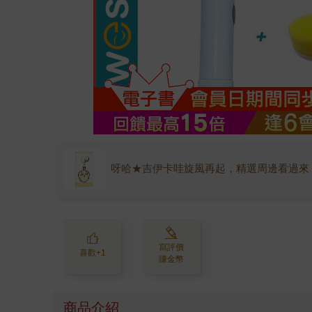
呀哈★吉伊卡哇旋風再起，精選周邊看過來
寫評價
喜歡+1
賺金幣
商品介紹