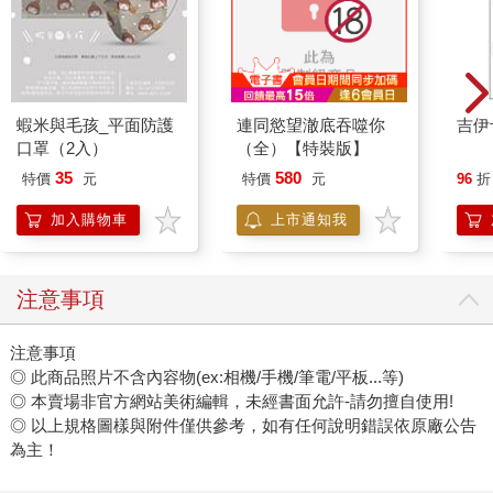
蝦米與毛孩_平面防護
連同慾望澈底吞噬你
吉伊
口罩（2入）
（全）【特裝版】
35
580
特價
元
特價
元
96
折
加入購物車
上市通知我
注意事項
注意事項
◎ 此商品照片不含內容物(ex:相機/手機/筆電/平板...等)
◎ 本賣場非官方網站美術編輯，未經書面允許-請勿擅自使用!
◎ 以上規格圖樣與附件僅供參考，如有任何說明錯誤依原廠公告
為主！