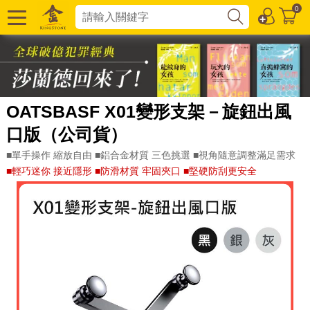
0
OATSBASF X01變形支架－旋鈕出風
口版（公司貨）
■單手操作 縮放自由 ■鋁合金材質 三色挑選 ■視角隨意調整滿足需求
■輕巧迷你 接近隱形 ■防滑材質 牢固夾口 ■堅硬防刮更安全