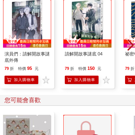
演員們：請解開故事謎
請解開故事謎底 04
祕密
底外傳
95
150
79
折
特價
元
79
折
特價
元
79
折
加入購物車
加入購物車
您可能會喜歡