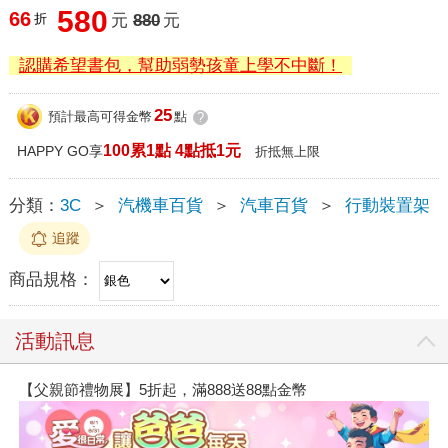
580
66
折
元
880
元
認購希望書包，幫助弱勢孩童上學不中斷！
25
預計最高可得金幣
點
?
100累1點 4點抵1元
HAPPY GO享
折抵無上限
分類：
3C
＞
汽機車百貨
＞
汽車百貨
＞
行動裝置架
追蹤
商品規格：
活動訊息
【父親節禮物展】5折起，滿888送88點金幣