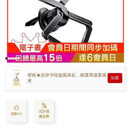
呀哈★吉伊卡哇旋風再起，精選周邊看過
加購
來
寫評價
喜歡+1
賺金幣