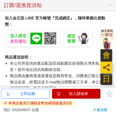
訂購/退換貨須知
加入金石堂 LINE 官方帳號『完成綁定』，隨時掌握出貨動
態：
商品運送說明：
本公司所提供的產品配送區域範圍目前僅限台灣本島。注
意！收件地址請勿為郵政信箱。
商品將由廠商透過貨運或是郵局寄送。消費者訂購之商品若
日
無法送達，經電話或 E-mail無法聯繫逾三天者，本公司將取
消該筆訂單，並且全額退款。
立即結帳
加入購物車
當廠商出貨後，您會收到E-mail出貨通知，您也可透過【
訂
單查詢
】確認出貨情況。
※ 本商品會員日滿額金幣加碼回饋最高5倍
產品顏色可能會因網頁呈現與拍攝關係產生色差，圖片僅供
預計 2026/08/07 出貨
大量採購
參考，商品依實際供貨樣式為準。