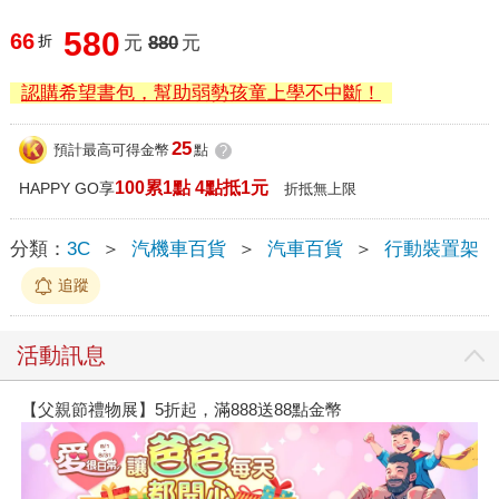
580
66
折
元
880
元
認購希望書包，幫助弱勢孩童上學不中斷！
25
預計最高可得金幣
點
?
100累1點 4點抵1元
HAPPY GO享
折抵無上限
分類：
3C
＞
汽機車百貨
＞
汽車百貨
＞
行動裝置架
追蹤
活動訊息
【父親節禮物展】5折起，滿888送88點金幣