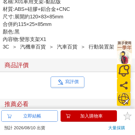
名稱:X01車用支架-黏貼版
材質:ABS+硅膠+鋁合金+CNC
尺寸:展開約120×83×85mm
合併約115×25×85mm
顏色:黑
內容物:變形支架X1
3C
＞
汽機車百貨
＞
汽車百貨
＞
行動裝置架
商品評價
寫評價
推薦必看
立即結帳
加入購物車
預計 2026/08/10 出貨
大量採購