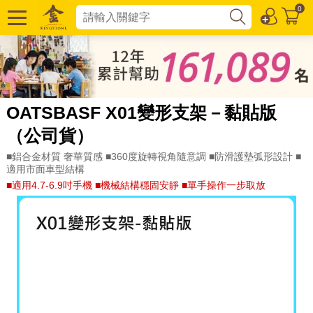
0
OATSBASF X01變形支架－黏貼版
（公司貨）
■鋁合金材質 奢華質感 ■360度旋轉視角隨意調 ■防滑護墊弧形設計 ■
適用市面車型結構
■適用4.7-6.9吋手機 ■機械結構穩固安靜 ■單手操作一步取放