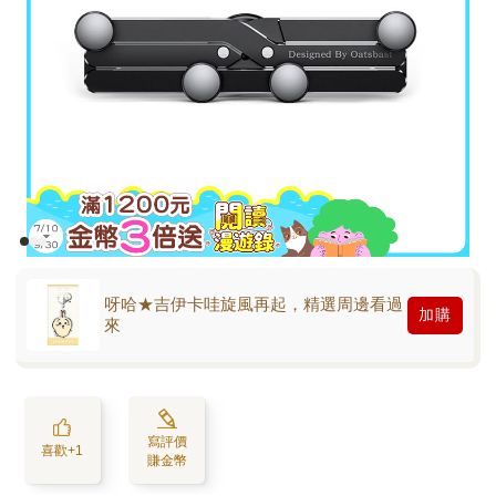
呀哈★吉伊卡哇旋風再起，精選周邊看過
加購
來
寫評價
喜歡+1
賺金幣