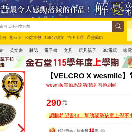
圭吾
楊双子
公益書包
16647續集
吉伊卡哇
通靈藥師
路邊攤新作
馬斯克
玩具總動員5
超慢跑
館
英文書
雜誌
電子書
文具
玩具親子
3C電玩
家
【VELCRO X wesmi
wesmile電動馬達清潔刷 替換刷頭
290
元
認購希望書包，幫助弱勢孩童上學不
10
預計最高可得金幣
點
?