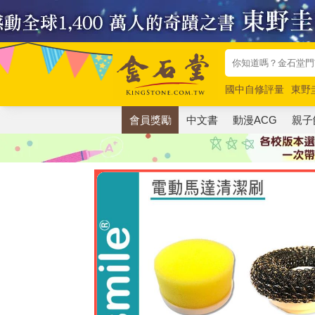
國中自修評量
東野
唯紅花綻放
奧德賽
會員獎勵
中文書
動漫ACG
親子