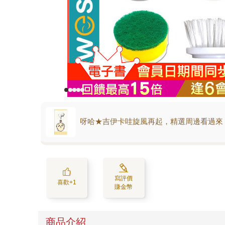
呀哈★吉伊卡哇旋風再起，精選周邊看過來
寫評價
喜歡+1
賺金幣
商品介紹