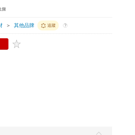
上限
材
＞
其他品牌
追蹤
?