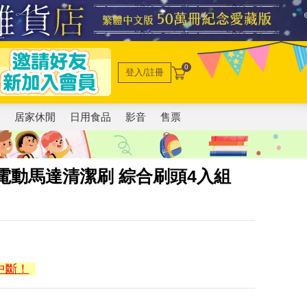
0
登入/註冊
電
居家休閒
日用食品
影音
售票
le】電動馬達清潔刷 綜合刷頭4入組
中斷！