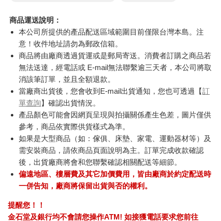
商品運送說明：
本公司所提供的產品配送區域範圍目前僅限台灣本島。注
意！收件地址請勿為郵政信箱。
商品將由廠商透過貨運或是郵局寄送。消費者訂購之商品若
無法送達，經電話或 E-mail無法聯繫逾三天者，本公司將取
消該筆訂單，並且全額退款。
當廠商出貨後，您會收到E-mail出貨通知，您也可透過【
訂
單查詢
】確認出貨情況。
產品顏色可能會因網頁呈現與拍攝關係產生色差，圖片僅供
參考，商品依實際供貨樣式為準。
如果是大型商品（如：傢俱、床墊、家電、運動器材等）及
需安裝商品，請依商品頁面說明為主。訂單完成收款確認
後，出貨廠商將會和您聯繫確認相關配送等細節。
偏遠地區、樓層費及其它加價費用，皆由廠商於約定配送時
一併告知，廠商將保留出貨與否的權利。
提醒您！！
金石堂及銀行均不會請您操作ATM! 如接獲電話要求您前往