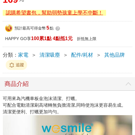
認購希望書包，幫助弱勢孩童上學不中斷！
5
預計最高可得金幣
點
?
100累1點 4點抵1元
HAPPY GO享
折抵無上限
分類：
家電
＞
清潔吸塵
＞
配件/耗材
＞
其他品牌
追蹤
商品介紹
可用來為汽機車板金泡沫清潔、打蠟。
可配合電動清潔刷高堵轉無負擔清潔,同時使泡沫更容易生成。
清潔更便利、打蠟更加均勻。