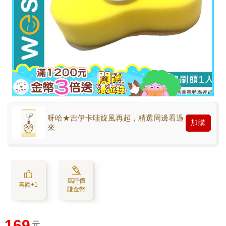
呀哈★吉伊卡哇旋風再起，精選周邊看過
加購
來
寫評價
喜歡+1
賺金幣
169
元