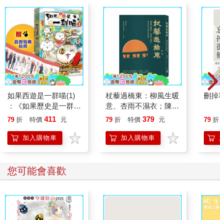
如果西遊是一群喵(1)
杖藜過橋東：柳風生暖
刪掉
：《如果歷史是一群
意、杏雨不濕衣；陳亮
喵》作者最新力作，附
恭談以心轉境的適齡漫
411
379
79
折
特價
元
79
折
特價
元
79
折
【首卷特典】拉頁
想
加入購物車
加入購物車
您可能會喜歡