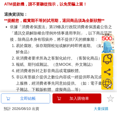
ATM提款機，請不要聽從指示，以免受騙上當！
退換貨須知：
**提醒您，鑑賞期不等於試用期，退回商品須為全新狀態**
依據「消費者保護法」第19條及行政院消費者保護處公告之
「通訊交易解除權合理例外情事適用準則」，以下商品購買
後，除商品本身有瑕疵外，將不提供7天的猶豫期：
易於腐敗、保存期限較短或解約時即將逾期。（如：生
鮮食品）
依消費者要求所為之客製化給付。（客製化商品）
報紙、期刊或雜誌。（含MOOK、外文雜誌）
經消費者拆封之影音商品或電腦軟體。
非以有形媒介提供之數位內容或一經提供即為完成之線
上服務，經消費者事先同意始提供。（如：電子書、電
子雜誌、下載版軟體、虛擬商品…等）
已拆封之個人衛生用品。（如：內衣褲、刮鬍刀、除毛
立即結帳
加入購物車
刀…等）
若非上列種類商品，均享有到貨7天的猶豫期（含例假
預計 2026/08/10 出貨
大量採購
日）。