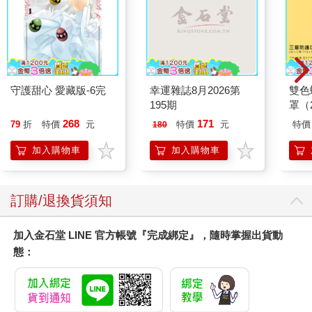
守護甜心 愛藏版-6完
幸運雜誌8月2026第
雙色
195期
罩（
268
171
79
折
特價
元
特價
元
特價
180
加入購物車
加入購物車
訂購/退換貨須知
加入金石堂 LINE 官方帳號『完成綁定』，隨時掌握出貨動
態：