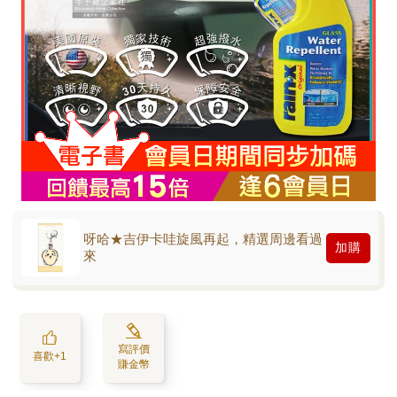
呀哈★吉伊卡哇旋風再起，精選周邊看過
加購
來
寫評價
喜歡+1
賺金幣