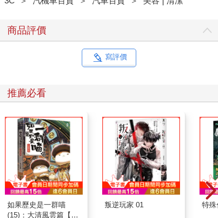
3C
＞
汽機車百貨
＞
汽車百貨
＞
美容 | 清潔
商品評價
寫評價
推薦必看
如果歷史是一群喵
叛逆玩家 01
特殊傳
(15)：大清風雲篇【萌