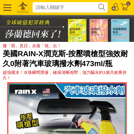
0
撥「雨」見日，水落「視」出！
美國RAIN-X潤克斯-按壓噴槍型強效耐
久0附著汽車玻璃撥水劑473ml/瓶
超強撥水！水珠瞬間滑落，確保清晰視野，強力驅水約1個月效果持
久！