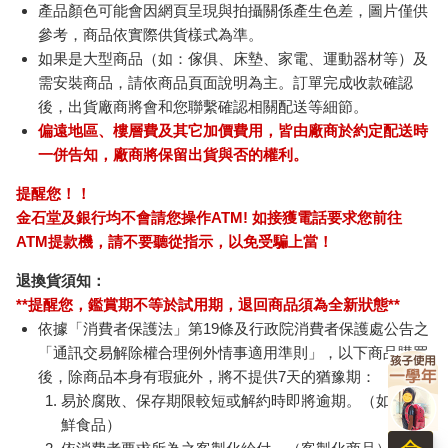
產品顏色可能會因網頁呈現與拍攝關係產生色差，圖片僅供
參考，商品依實際供貨樣式為準。
如果是大型商品（如：傢俱、床墊、家電、運動器材等）及
需安裝商品，請依商品頁面說明為主。訂單完成收款確認
後，出貨廠商將會和您聯繫確認相關配送等細節。
偏遠地區、樓層費及其它加價費用，皆由廠商於約定配送時
一併告知，廠商將保留出貨與否的權利。
提醒您！！
金石堂及銀行均不會請您操作ATM! 如接獲電話要求您前往
ATM提款機，請不要聽從指示，以免受騙上當！
退換貨須知：
**提醒您，鑑賞期不等於試用期，退回商品須為全新狀態**
依據「消費者保護法」第19條及行政院消費者保護處公告之
「通訊交易解除權合理例外情事適用準則」，以下商品購買
後，除商品本身有瑕疵外，將不提供7天的猶豫期：
易於腐敗、保存期限較短或解約時即將逾期。（如：生
鮮食品）