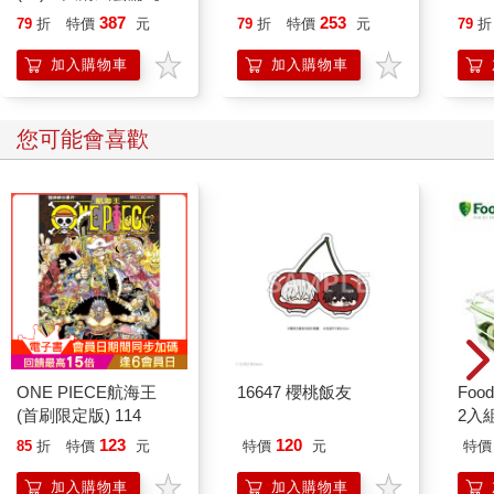
貓漫畫學歷史】
387
253
79
折
特價
元
79
折
特價
元
79
折
加入購物車
加入購物車
您可能會喜歡
ONE PIECE航海王
16647 櫻桃飯友
Foo
(首刷限定版) 114
2入
123
120
85
折
特價
元
特價
元
特價
加入購物車
加入購物車