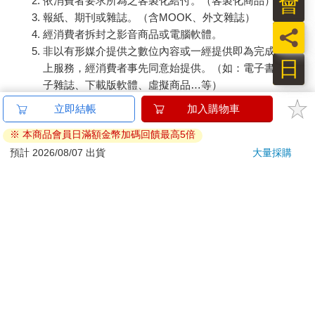
會
依消費者要求所為之客製化給付。（客製化商品）
報紙、期刊或雜誌。（含MOOK、外文雜誌）
員
經消費者拆封之影音商品或電腦軟體。
非以有形媒介提供之數位內容或一經提供即為完成之線
日
上服務，經消費者事先同意始提供。（如：電子書、電
子雜誌、下載版軟體、虛擬商品…等）
已拆封之個人衛生用品。（如：內衣褲、刮鬍刀、除毛
立即結帳
加入購物車
刀…等）
※ 本商品會員日滿額金幣加碼回饋最高5倍
若非上列種類商品，均享有到貨7天的猶豫期（含例假
日）。
預計 2026/08/07 出貨
大量採購
辦理退換貨時，商品（組合商品恕無法接受單獨退貨）必須
是您收到商品時的原始狀態（包含商品本體、配件、贈品、
保證書、所有附隨資料文件及原廠內外包裝…等），請勿直
接使用原廠包裝寄送，或於原廠包裝上黏貼紙張或書寫文
字。
退回商品若無法回復原狀，將請您負擔回復原狀所需費用，
嚴重時將影響您的退貨權益。