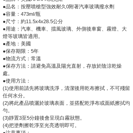
●品名：按壓噴槍型強效耐久0附著汽車玻璃撥水劑
●容量：473ml/瓶
●尺寸：約11.5x4x28.5公分
●用途：汽車、機車、擋風玻璃、外側後車窗、霧燈、大
燈等玻璃皆適用。
●產地：美國
●保存期限：5年
●物流方式：常溫
●保存方法：請避免高溫及陽光直射，存放於陰涼乾燥
處。
●使用方法：
(1)使用前請先將玻璃洗淨，清潔後用乾布擦拭，不可殘留
任何水分。
(2)將此產品噴灑於玻璃表面，並搭配乾淨布或面紙擦拭均
勻。
(3)靜置3至5分鐘後會呈現白霧狀態。
(4)把塗劑擦乾淨至光亮透明即可。
●注意事項：