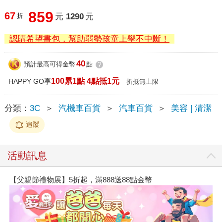
859
67
折
元
1290
元
認購希望書包，幫助弱勢孩童上學不中斷！
40
預計最高可得金幣
點
?
100累1點 4點抵1元
HAPPY GO享
折抵無上限
分類：
3C
＞
汽機車百貨
＞
汽車百貨
＞
美容 | 清潔
追蹤
活動訊息
【父親節禮物展】5折起，滿888送88點金幣