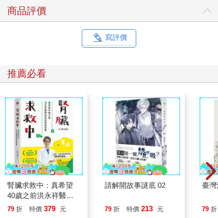
商品評價
寫評價
推薦必看
腎臟求救中：真希望
請解開故事謎底 02
臺灣
40歲之前洪永祥醫師
就告訴我這些事
379
213
79
折
特價
元
79
折
特價
元
79
折