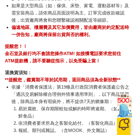
如果是大型商品（如：傢俱、床墊、家電、運動器材等）及
需安裝商品，請依商品頁面說明為主。訂單完成收款確認
後，出貨廠商將會和您聯繫確認相關配送等細節。
偏遠地區、樓層費及其它加價費用，皆由廠商於約定配送時
一併告知，廠商將保留出貨與否的權利。
提醒您！！
金石堂及銀行均不會請您操作ATM! 如接獲電話要求您前往
ATM提款機，請不要聽從指示，以免受騙上當！
退換貨須知：
**提醒您，鑑賞期不等於試用期，退回商品須為全新狀態**
依據「消費者保護法」第19條及行政院消費者保護處公告之
「通訊交易解除權合理例外情事適用準則」，以下商品購買
後，除商品本身有瑕疵外，將不提供7天的猶豫期：
易於腐敗、保存期限較短或解約時即將逾期。（如：生
鮮食品）
依消費者要求所為之客製化給付。（客製化商品）
報紙、期刊或雜誌。（含MOOK、外文雜誌）