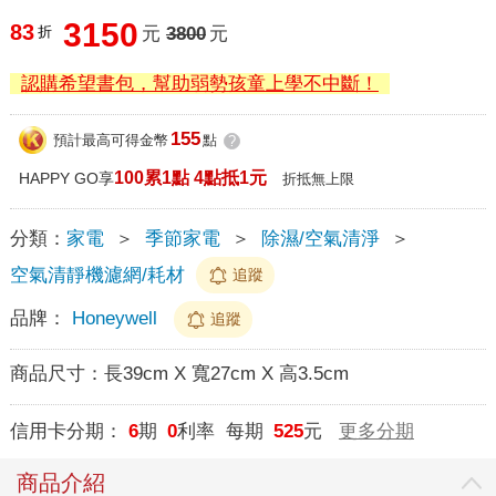
3150
83
折
元
3800
元
認購希望書包，幫助弱勢孩童上學不中斷！
155
預計最高可得金幣
點
?
100累1點 4點抵1元
HAPPY GO享
折抵無上限
分類：
家電
＞
季節家電
＞
除濕/空氣清淨
＞
空氣清靜機濾網/耗材
追蹤
品牌：
Honeywell
追蹤
商品尺寸：
長39cm X 寬27cm X 高3.5cm
信用卡分期：
6
期
0
利率 每期
525
元
更多分期
商品介紹