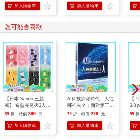
加入購物車
加入購物車
您可能會喜歡
【日本 Sanrio 三麗
AI科技演化時代，人往
【P
鷗】 造型長尾夾3入組
哪裡去？：面對第三次
3.0
(8款可選) 凱蒂貓 Hello
哥白尼革命的省思
黑 
399
276
69
折
特價
元
79
折
特價
元
95
折
Kitty 庫洛米 布丁狗 酷
企鵝
加入購物車
加入購物車