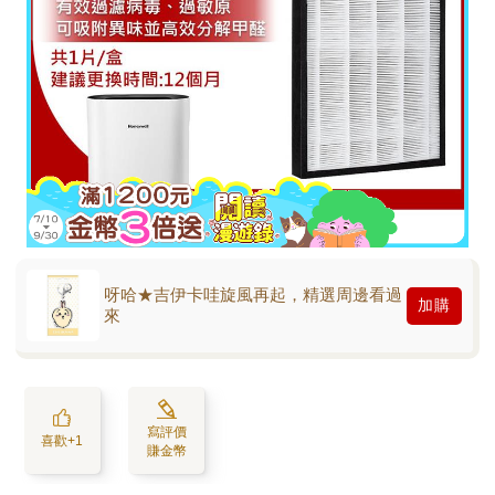
呀哈★吉伊卡哇旋風再起，精選周邊看過
加購
來
寫評價
喜歡+1
賺金幣