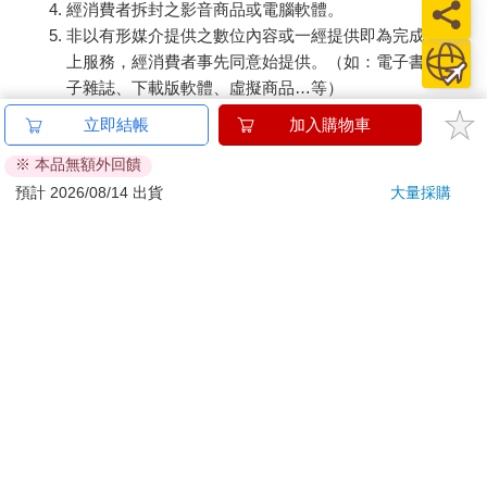
經消費者拆封之影音商品或電腦軟體。
非以有形媒介提供之數位內容或一經提供即為完成之線
上服務，經消費者事先同意始提供。（如：電子書、電
子雜誌、下載版軟體、虛擬商品…等）
已拆封之個人衛生用品。（如：內衣褲、刮鬍刀、除毛
立即結帳
加入購物車
刀…等）
※ 本品無額外回饋
若非上列種類商品，均享有到貨7天的猶豫期（含例假
日）。
預計 2026/08/14 出貨
大量採購
辦理退換貨時，商品（組合商品恕無法接受單獨退貨）必須
是您收到商品時的原始狀態（包含商品本體、配件、贈品、
保證書、所有附隨資料文件及原廠內外包裝…等），請勿直
接使用原廠包裝寄送，或於原廠包裝上黏貼紙張或書寫文
字。
退回商品若無法回復原狀，將請您負擔回復原狀所需費用，
嚴重時將影響您的退貨權益。