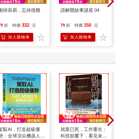
刪掉容易，忘掉很難
請解開故事謎底 04
底層邏
界的底
332
150
79
折
特價
元
79
折
特價
元
79
折
加入購物車
加入購物車
加
駕馭AI，打造超級優
就業已死，工作重生：
IP資產
勢：全球頂尖機器人權
科技顛覆下，看見未來
族與自