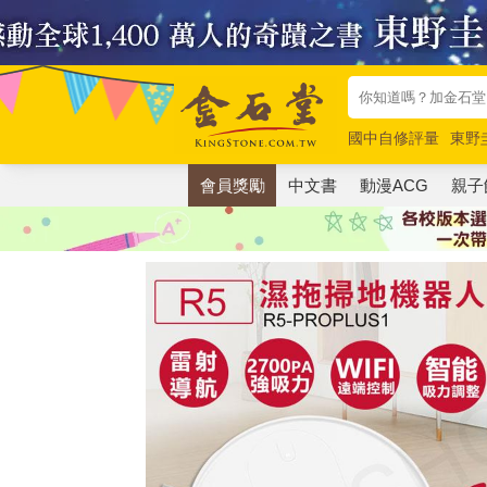
國中自修評量
東野
唯紅花綻放
奧德賽
會員獎勵
中文書
動漫ACG
親子