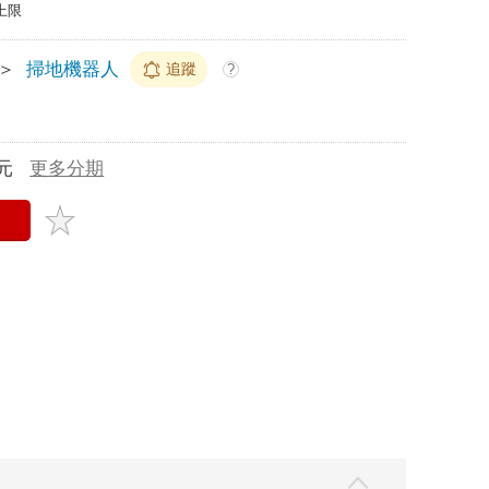
上限
＞
掃地機器人
追蹤
?
元
更多分期