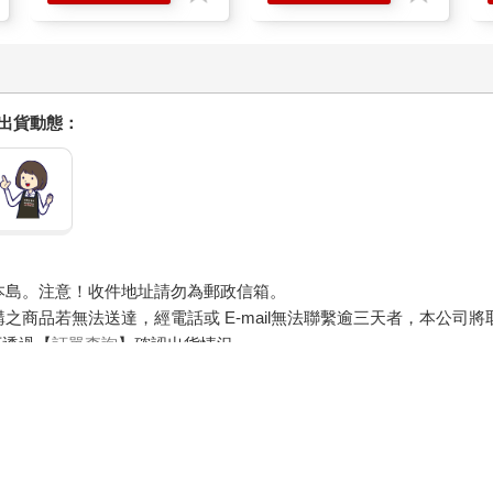
握出貨動態：
本島。注意！收件地址請勿為郵政信箱。
商品若無法送達，經電話或 E-mail無法聯繫逾三天者，本公司
可透過【
訂單查詢
】確認出貨情況。
，圖片僅供參考，商品依實際供貨樣式為準。
器材等）及需安裝商品，請依商品頁面說明為主。訂單完成收款確認
約定配送時一併告知，廠商將保留出貨與否的權利。
求您前往ATM提款機，請不要聽從指示，以免受騙上當！