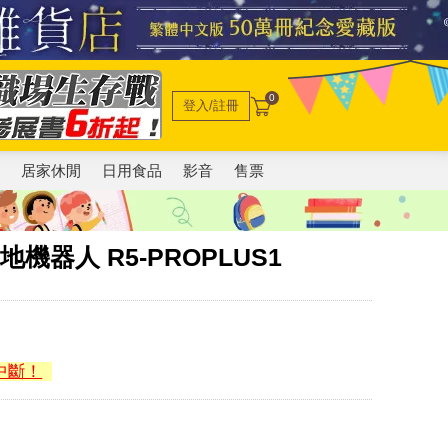
0
登入/註冊
電
居家休閒
日用食品
影音
售票
機器人 R5-PROPLUS1
中斷！