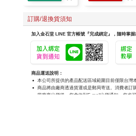
訂購/退換貨須知
加入金石堂 LINE 官方帳號『完成綁定』，隨時掌
商品運送說明：
本公司所提供的產品配送區域範圍目前僅限台灣
商品將由廠商透過貨運或是郵局寄送。消費者訂購之
當廠商出貨後，您會收到E-mail出貨通知，您也
產品顏色可能會因網頁呈現與拍攝關係產生色差
如果是大型商品（如：傢俱、床墊、家電、運動
偏遠地區、樓層費及其它加價費用，皆由廠商於
提醒您！！
金石堂及銀行均不會請您操作ATM! 如接獲電話要