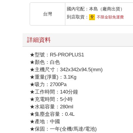
國內宅配：本島（廠商出貨）
台灣
到店取貨：
不限金額免運費
詳細資料
★型號：R5-PROPLUS1
★顏色：白色
★主機尺寸：342x342x94.5(mm)
★重量(淨重)：3.1Kg
★吸力：2700Pa
★工作時間：140分鐘
★充電時間：5小時
★水箱容量：280ml
★集塵盒容量：0.4L
★產地：中國
★保固：一年(全機/馬達/電池)