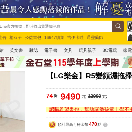
圭吾
楊双子
公益書包
16647續集
吉伊卡哇
通靈藥師
路邊攤新作
馬斯克
玩具總動員5
超慢跑
館
英文書
雜誌
電子書
文具
玩具親子
3C電玩
家
【LG樂金】R5變頻濕拖掃地
9490
74
折
元
12900
元
認購希望書包，幫助弱勢孩童上學不
470
預計最高可得金幣
點
?