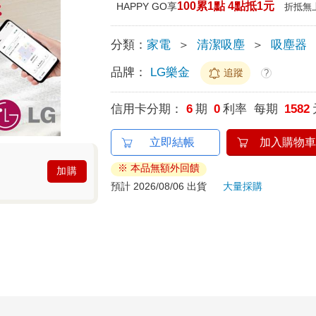
100累1點 4點抵1元
HAPPY GO享
折抵無
分類：
家電
＞
清潔吸塵
＞
吸塵器
品牌：
LG樂金
追蹤
?
信用卡分期：
6
期
0
利率 每期
1582
立即結帳
加入購物車
※ 本品無額外回饋
加購
預計 2026/08/06 出貨
大量採購