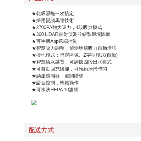
★乾吸濕拖一次搞定
★採用變頻馬達技術
★2700PA強大吸力，4段吸力模式
★360 LiDAR雷射偵測並繪製環境圖面
★可手機App遠端控制
★智慧吸力調整，偵測地毯吸力自動增強
★掃地模式：指定區域、Z字型模式(自動)
★智慧給水裝置，可調節四段出水模式
★可自動回充續掃，可預約清掃時間
★懸崖感測器，避開階梯
★語音控制，輕鬆操作
★可水洗HEPA 10濾網
配送方式