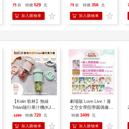
數據與文化驅動的高效
529
356
79
折
特價
元
79
折
特價
元
未來藍圖
加入購物車
加入購物車
【Kolin 歌林】無線
劇場版 Love Live！蓮
Tritan隨行果汁機(KJE-
之空女學院學園偶像俱
MN502)
樂部 Bloom Garden
720
3499
特價
元
特價
元
1280
Party蓮之空預售大套
組
加入購物車
加入購物車