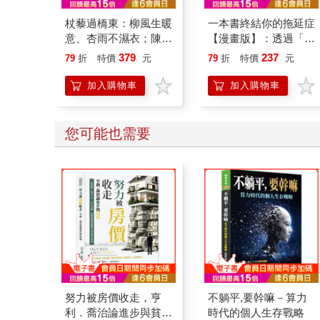
杖藜過橋東：柳風生暖
一本書終結你的拖延症
意、杏雨不濕衣；陳亮
【漫畫版】：透過「小
恭談以心轉境的適齡漫
行動」打開大腦的行動
379
237
79
折
特價
元
79
折
特價
元
想
開關，懶人也能變身
「行動派」的37個科
加入購物車
加入購物車
學方法
您可能也需要
努力被房價收走，亨
不躺平,要幹嘛－算力
利．喬治論進步與貧
時代的個人生存戰略