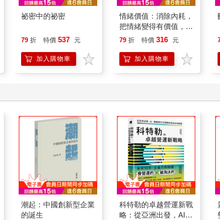
祕密中的祕密
情緒價值：消除內耗，
把情緒變得有價值，跟
誰都能自在相處
537
316
79
折
特價
元
79
折
特價
元
加入購物車
加入購物車
潮起：中國創新型企業
科特勒的卓越營運新戰
的誕生
略：從亞洲出發，AI、