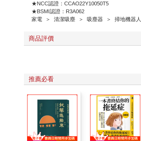
★NCC認證：CCAO22Y10050T5
★BSMI認證：R3A062
家電
＞
清潔吸塵
＞
吸塵器
＞
掃地機器
商品評價
推薦必看