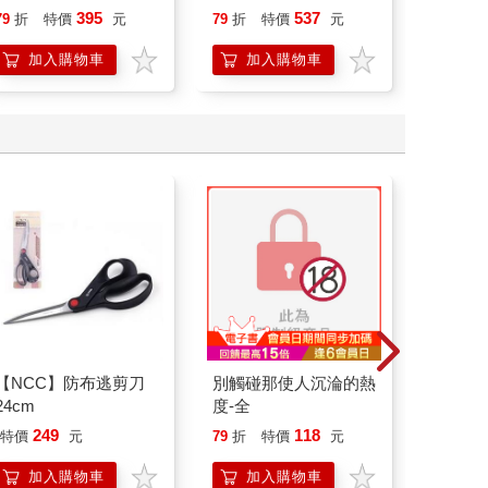
威教你透過心智之鏡，
的工作場景
創業進
395
537
79
折
特價
元
79
折
特價
元
79
折
放大創意與決策力，掌
握風險與機會
加入購物車
加入購物車
加
【NCC】防布逃剪刀
別觸碰那使人沉淪的熱
IMPA
24cm
度-全
500ML
IM00B1
249
118
35
特價
元
79
折
特價
元
特價
加入購物車
加入購物車
加