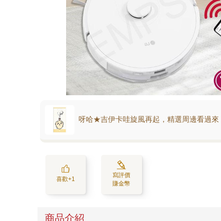
呀哈★吉伊卡哇旋風再起，精選周邊看過來
寫評價
喜歡+1
賺金幣
商品介紹