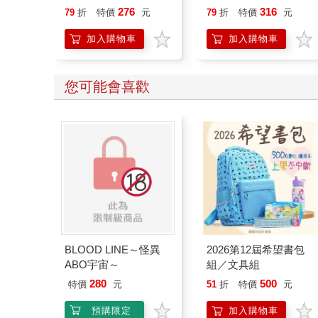
困：土地壟斷×租金上
276
316
79
折
特價
元
79
折
特價
元
升×世代門檻，破解越
勤奮越難安身的城市困
加入購物車
加入購物車
局
您可能會喜歡
BLOOD LINE～怪異
2026第12屆希望書包
ABO宇宙～
組／文具組
280
500
特價
元
51
折
特價
元
預購限定
加入購物車