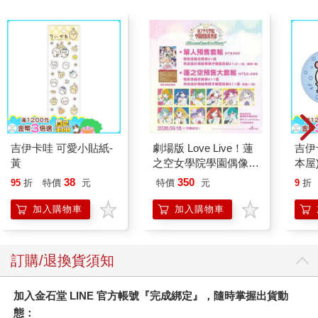
吉伊卡哇 可愛小貼紙-
劇場版 Love Live！蓮
吉伊
黃
之空女學院學園偶像俱
本屋
樂部 Bloom Garden
38
350
95
折
特價
元
特價
元
9
折
Party單人套票
加入購物車
加入購物車
訂購/退換貨須知
加入金石堂 LINE 官方帳號『完成綁定』，隨時掌握出貨動
態：