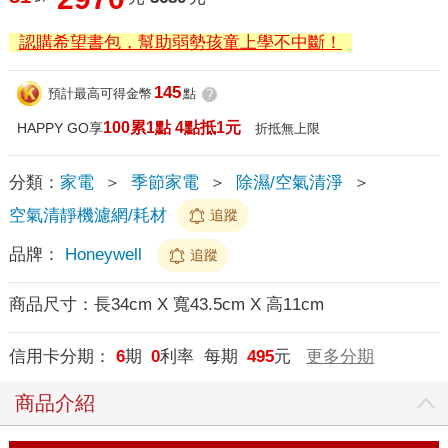
認購希望書包，幫助弱勢孩童上學不中斷！
145
預計最高可得金幣
點
?
100累1點 4點抵1元
HAPPY GO享
折抵無上限
分類：
家電
＞
季節家電
＞
除濕/空氣清淨
＞
空氣清靜機濾網/耗材
追蹤
品牌：
Honeywell
追蹤
商品尺寸：
長34cm X 寬43.5cm X 高11cm
信用卡分期：
6
期
0
利率 每期
495
元
更多分期
商品介紹