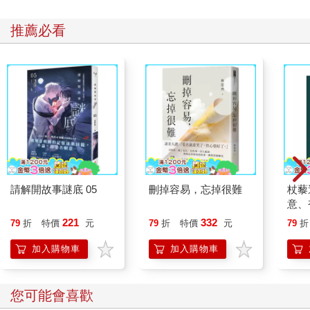
推薦必看
請解開故事謎底 05
刪掉容易，忘掉很難
杖藜
意、
恭談
221
332
79
折
特價
元
79
折
特價
元
79
折
想
加入購物車
加入購物車
您可能會喜歡