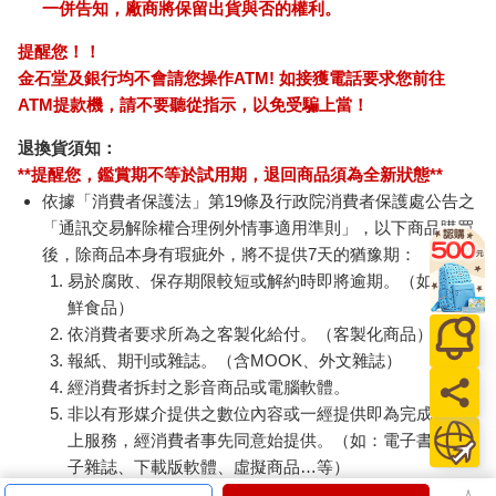
一併告知，廠商將保留出貨與否的權利。
提醒您！！
金石堂及銀行均不會請您操作ATM! 如接獲電話要求您前往
ATM提款機，請不要聽從指示，以免受騙上當！
退換貨須知：
**提醒您，鑑賞期不等於試用期，退回商品須為全新狀態**
依據「消費者保護法」第19條及行政院消費者保護處公告之
「通訊交易解除權合理例外情事適用準則」，以下商品購買
後，除商品本身有瑕疵外，將不提供7天的猶豫期：
易於腐敗、保存期限較短或解約時即將逾期。（如：生
鮮食品）
依消費者要求所為之客製化給付。（客製化商品）
報紙、期刊或雜誌。（含MOOK、外文雜誌）
經消費者拆封之影音商品或電腦軟體。
非以有形媒介提供之數位內容或一經提供即為完成之線
上服務，經消費者事先同意始提供。（如：電子書、電
子雜誌、下載版軟體、虛擬商品…等）
已拆封之個人衛生用品。（如：內衣褲、刮鬍刀、除毛