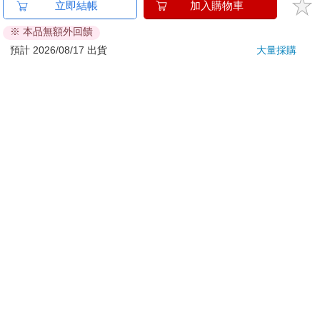
立即結帳
加入購物車
刀…等）
※ 本品無額外回饋
若非上列種類商品，均享有到貨7天的猶豫期（含例假
日）。
預計 2026/08/17 出貨
大量採購
辦理退換貨時，商品（組合商品恕無法接受單獨退貨）必須
是您收到商品時的原始狀態（包含商品本體、配件、贈品、
保證書、所有附隨資料文件及原廠內外包裝…等），請勿直
接使用原廠包裝寄送，或於原廠包裝上黏貼紙張或書寫文
字。
退回商品若無法回復原狀，將請您負擔回復原狀所需費用，
嚴重時將影響您的退貨權益。