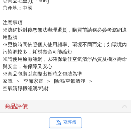
◎商品毛重(g)：906g
◎產地：中國
注意事項
※濾網拆封後恕無法辦理退貨，購買前請務必參考濾網適
用型號
※更換時間依照個人使用頻率、環境不同而定；如環境內
污染源較多，耗材壽命可能縮短
※請使用原廠濾網，以確保最佳空氣清淨品質及機器壽命
與安全，有保障又安心
※商品包裝以實際出貨時之包裝為準
家電
＞
季節家電
＞
除濕/空氣清淨
＞
空氣清靜機濾網/耗材
商品評價
寫評價