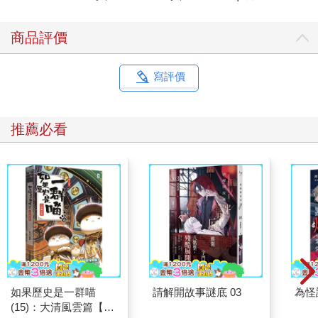
商品評價
寫評價
推薦必看
如果歷史是一群喵
請解開故事謎底 03
為怪
(15)：大清風雲篇【萌