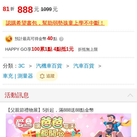
888
81
折
元
1099
元
認購希望書包，幫助弱勢孩童上學不中斷！
40
預計最高可得金幣
點
?
100累1點 4點抵1元
HAPPY GO享
折抵無上限
分類：
3C
＞
汽機車百貨
＞
汽車百貨
＞
車充 | 測量器
追蹤
活動訊息
【父親節禮物展】5折起，滿888送88點金幣