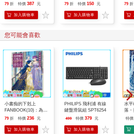
貓漫畫學歷史】
387
150
79
折
特價
元
79
折
特價
元
79
折
加入購物車
加入購物車
您可能會喜歡
小書痴的下剋上
PHILIPS 飛利浦 有線
水平
FANBOOK(10)：為了
鍵盤滑鼠組 SPT6254
落・
成為圖書管理員不擇手
236
379
79
折
特價
元
特價
元
特價
499
段！
加入購物車
加入購物車