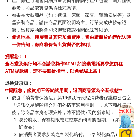
產品顏色可能會因網頁呈現與拍攝關係產生色差，圖片僅供
參考，商品依實際供貨樣式為準。
如果是大型商品（如：傢俱、床墊、家電、運動器材等）及
需安裝商品，請依商品頁面說明為主。訂單完成收款確認
後，出貨廠商將會和您聯繫確認相關配送等細節。
偏遠地區、樓層費及其它加價費用，皆由廠商於約定配送時
一併告知，廠商將保留出貨與否的權利。
提醒您！！
金石堂及銀行均不會請您操作ATM! 如接獲電話要求您前往
ATM提款機，請不要聽從指示，以免受騙上當！
退換貨須知：
**提醒您，鑑賞期不等於試用期，退回商品須為全新狀態**
依據「消費者保護法」第19條及行政院消費者保護處公告之
「通訊交易解除權合理例外情事適用準則」，以下商品購買
後，除商品本身有瑕疵外，將不提供7天的猶豫期：
易於腐敗、保存期限較短或解約時即將逾期。（如：生
鮮食品）
依消費者要求所為之客製化給付。（客製化商品）