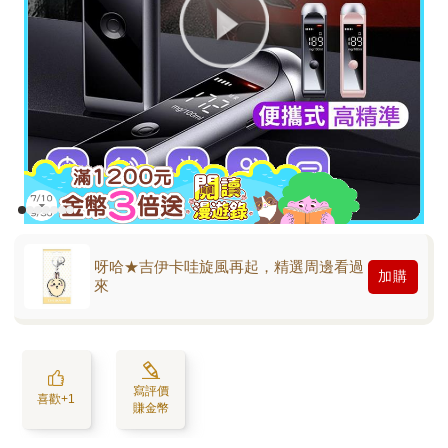
呀哈★吉伊卡哇旋風再起，精選周邊看過
加購
來
寫評價
喜歡+1
賺金幣