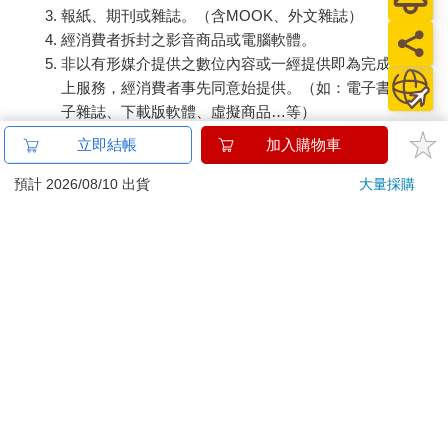
報紙、期刊或雜誌。（含MOOK、外文雜誌）
經消費者拆封之影音商品或電腦軟體。
非以有形媒介提供之數位內容或一經提供即為完成之線
上服務，經消費者事先同意始提供。（如：電子書、電
子雜誌、下載版軟體、虛擬商品…等）
已拆封之個人衛生用品。（如：內衣褲、刮鬍刀、除毛
立即結帳
加入購物車
刀…等）
若非上列種類商品，均享有到貨7天的猶豫期（含例假
預計 2026/08/10 出貨
大量採購
日）。
辦理退換貨時，商品（組合商品恕無法接受單獨退貨）必須
是您收到商品時的原始狀態（包含商品本體、配件、贈品、
保證書、所有附隨資料文件及原廠內外包裝…等），請勿直
接使用原廠包裝寄送，或於原廠包裝上黏貼紙張或書寫文
字。
退回商品若無法回復原狀，將請您負擔回復原狀所需費用，
嚴重時將影響您的退貨權益。