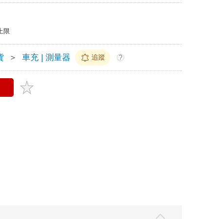
上限
貨
＞
車充 | 測量器
追蹤
?