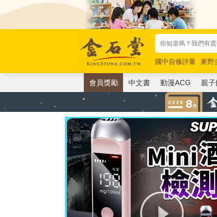
國中自修評量
東野
唯紅花綻放
奧德賽
會員獎勵
中文書
動漫ACG
親子