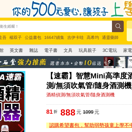
圭吾
楊双子
公益書包
16647續集
吉伊卡哇
高希均
通靈藥師
路邊攤新作
馬斯克
玩具總動員5
超慢跑
館
英文書
雜誌
電子書
文具
玩具親子
3C電玩
家
【速霸】智慧Mini高準度
測/無須吹氣管/隨身酒測機
酒精偵測/無須吹氣管/隨身酒測機
888
81
折
元
1099
元
認購希望書包，幫助弱勢孩童上學不