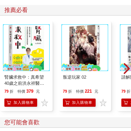
推薦必看
腎臟求救中：真希望
叛逆玩家 02
請解
40歲之前洪永祥醫師
就告訴我這些事
379
221
79
折
特價
元
79
折
特價
元
79
折
加入購物車
加入購物車
您可能會喜歡