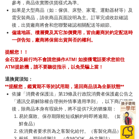
參考，商品依實際供貨樣式為準。
如果是大型商品（如：傢俱、床墊、家電、運動器材等）及
需安裝商品，請依商品頁面說明為主。訂單完成收款確認
後，出貨廠商將會和您聯繫確認相關配送等細節。
偏遠地區、樓層費及其它加價費用，皆由廠商於約定配送時
一併告知，廠商將保留出貨與否的權利。
提醒您！！
金石堂及銀行均不會請您操作ATM! 如接獲電話要求您前往
ATM提款機，請不要聽從指示，以免受騙上當！
退換貨須知：
**提醒您，鑑賞期不等於試用期，退回商品須為全新狀態**
依據「消費者保護法」第19條及行政院消費者保護處公告之
「通訊交易解除權合理例外情事適用準則」，以下商品購買
後，除商品本身有瑕疵外，將不提供7天的猶豫期：
易於腐敗、保存期限較短或解約時即將逾期。（如：生
鮮食品）
依消費者要求所為之客製化給付。（客製化商品）
報紙、期刊或雜誌。（含MOOK、外文雜誌）