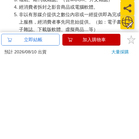
經消費者拆封之影音商品或電腦軟體。
非以有形媒介提供之數位內容或一經提供即為完成之線
上服務，經消費者事先同意始提供。（如：電子書、電
子雜誌、下載版軟體、虛擬商品…等）
已拆封之個人衛生用品。（如：內衣褲、刮鬍刀、除毛
立即結帳
加入購物車
刀…等）
若非上列種類商品，均享有到貨7天的猶豫期（含例假
預計 2026/08/10 出貨
大量採購
日）。
辦理退換貨時，商品（組合商品恕無法接受單獨退貨）必須
是您收到商品時的原始狀態（包含商品本體、配件、贈品、
保證書、所有附隨資料文件及原廠內外包裝…等），請勿直
接使用原廠包裝寄送，或於原廠包裝上黏貼紙張或書寫文
字。
退回商品若無法回復原狀，將請您負擔回復原狀所需費用，
嚴重時將影響您的退貨權益。