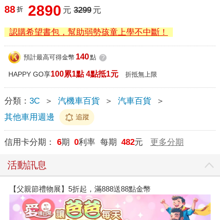
2890
88
折
元
3299
元
認購希望書包，幫助弱勢孩童上學不中斷！
140
預計最高可得金幣
點
?
100累1點 4點抵1元
HAPPY GO享
折抵無上限
分類：
3C
＞
汽機車百貨
＞
汽車百貨
＞
其他車用週邊
追蹤
信用卡分期：
6
期
0
利率 每期
482
元
更多分期
活動訊息
【父親節禮物展】5折起，滿888送88點金幣