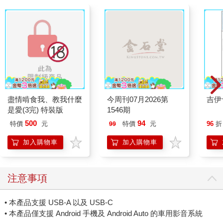
盡情啃食我、教我什麼
今周刊07月2026第
吉伊
是愛(3完) 特裝版
1546期
500
94
特價
元
特價
元
96
折
99
加入購物車
加入購物車
注意事項
• 本產品支援 USB-A 以及 USB-C
• 本產品僅支援 Android 手機及 Android Auto 的車用影音系統