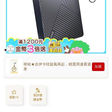
呀哈★吉伊卡哇旋風再起，精選周邊看過
加購
來
寫評價
喜歡+1
賺金幣