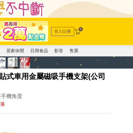
0
登入/註冊
電
居家休閒
日用食品
影音
售票
16 黏貼式車用金屬磁吸手機支架(公司
整手機角度
掉落