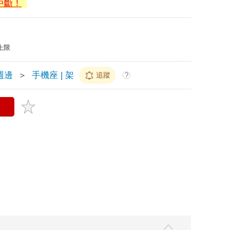
中斷！
上限
週邊
＞
手機座 | 架
追蹤
?