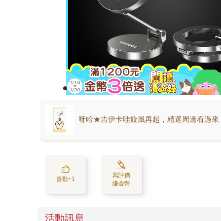
呀哈★吉伊卡哇旋風再起，精選周邊看過來
寫評價
喜歡+1
賺金幣
活動訊息