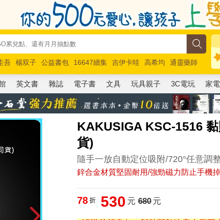
圭吾
楊双子
公益書包
16647續集
吉伊卡哇
高希均
通靈藥師
路邊攤新作
馬斯克
玩具總動員5
超慢跑
館
英文書
雜誌
電子書
文具
玩具親子
3C電玩
家
KAKUSIGA KSC-15
貨)
隨手一放自動定位吸附/720°任意調
鋅合金材質堅固耐用/強勁磁力防止手機
530
78
折
元
680
元