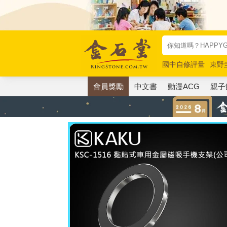
國中自修評量
東野
唯紅花綻放
奧德賽
會員獎勵
中文書
動漫ACG
親子