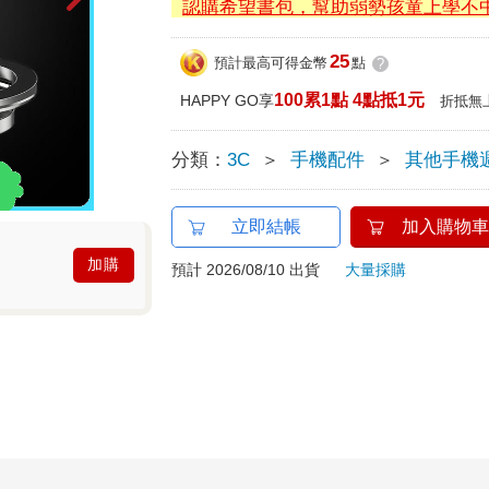
認購希望書包，幫助弱勢孩童上學不
25
預計最高可得金幣
點
?
100累1點 4點抵1元
HAPPY GO享
折抵無
分類：
3C
＞
手機配件
＞
其他手機
立即結帳
加入購物車
加購
預計 2026/08/10 出貨
大量採購