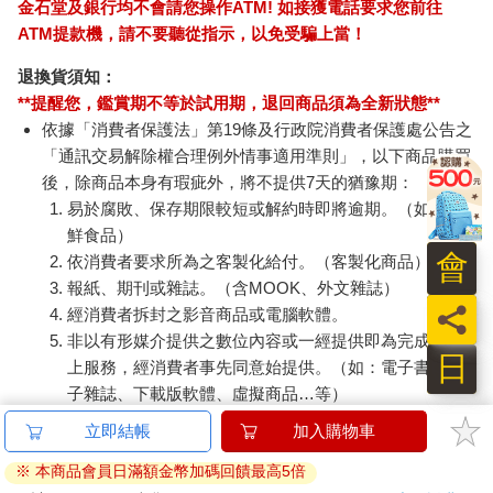
金石堂及銀行均不會請您操作ATM! 如接獲電話要求您前往
ATM提款機，請不要聽從指示，以免受騙上當！
退換貨須知：
**提醒您，鑑賞期不等於試用期，退回商品須為全新狀態**
依據「消費者保護法」第19條及行政院消費者保護處公告之
「通訊交易解除權合理例外情事適用準則」，以下商品購買
後，除商品本身有瑕疵外，將不提供7天的猶豫期：
易於腐敗、保存期限較短或解約時即將逾期。（如：生
鮮食品）
會
依消費者要求所為之客製化給付。（客製化商品）
報紙、期刊或雜誌。（含MOOK、外文雜誌）
員
經消費者拆封之影音商品或電腦軟體。
非以有形媒介提供之數位內容或一經提供即為完成之線
日
上服務，經消費者事先同意始提供。（如：電子書、電
子雜誌、下載版軟體、虛擬商品…等）
已拆封之個人衛生用品。（如：內衣褲、刮鬍刀、除毛
立即結帳
加入購物車
刀…等）
※ 本商品會員日滿額金幣加碼回饋最高5倍
若非上列種類商品，均享有到貨7天的猶豫期（含例假