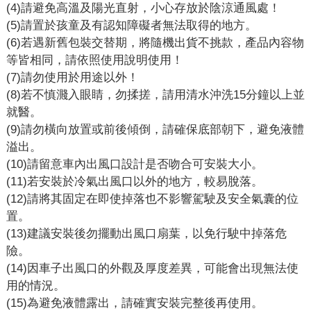
(4)請避免高溫及陽光直射，小心存放於陰涼通風處！
(5)請置於孩童及有認知障礙者無法取得的地方。
(6)若遇新舊包裝交替期，將隨機出貨不挑款，產品內容物
等皆相同，請依照使用說明使用！
(7)請勿使用於用途以外！
(8)若不慎濺入眼睛，勿揉搓，請用清水沖洗15分鐘以上並
就醫。
(9)請勿橫向放置或前後傾倒，請確保底部朝下，避免液體
溢出。
(10)請留意車內出風口設計是否吻合可安裝大小。
(11)若安裝於冷氣出風口以外的地方，較易脫落。
(12)請將其固定在即使掉落也不影響駕駛及安全氣囊的位
置。
(13)建議安裝後勿擺動出風口扇葉，以免行駛中掉落危
險。
(14)因車子出風口的外觀及厚度差異，可能會出現無法使
用的情況。
(15)為避免液體露出，請確實安裝完整後再使用。