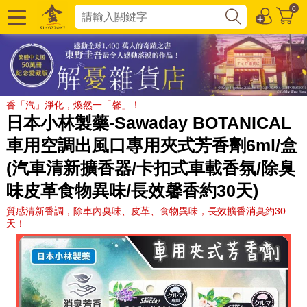
0
香「汽」淨化，煥然一「馨」！
日本小林製藥-Sawaday BOTANICAL
車用空調出風口專用夾式芳香劑6ml/盒
(汽車清新擴香器/卡扣式車載香氛/除臭
味皮革食物異味/長效馨香約30天)
質感清新香調，除車內臭味、皮革、食物異味，長效擴香消臭約30
天！