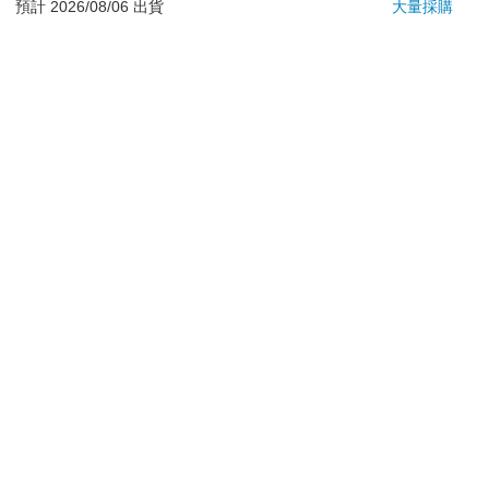
日）。
預計 2026/08/06 出貨
大量採購
辦理退換貨時，商品（組合商品恕無法接受單獨退貨）必須
是您收到商品時的原始狀態（包含商品本體、配件、贈品、
保證書、所有附隨資料文件及原廠內外包裝…等），請勿直
接使用原廠包裝寄送，或於原廠包裝上黏貼紙張或書寫文
字。
退回商品若無法回復原狀，將請您負擔回復原狀所需費用，
嚴重時將影響您的退貨權益。