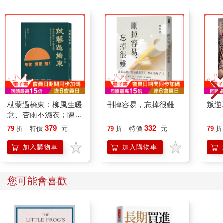
杖藜過橋東：柳風生暖
刪掉容易，忘掉很難
叛逆
意、杏雨不濕衣；陳亮
恭談以心轉境的適齡漫
379
332
79
折
特價
元
79
折
特價
元
79
折
想
加入購物車
加入購物車
您可能會喜歡