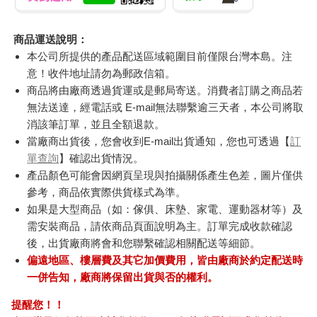
商品運送說明：
本公司所提供的產品配送區域範圍目前僅限台灣本島。注
意！收件地址請勿為郵政信箱。
商品將由廠商透過貨運或是郵局寄送。消費者訂購之商品若
無法送達，經電話或 E-mail無法聯繫逾三天者，本公司將取
消該筆訂單，並且全額退款。
當廠商出貨後，您會收到E-mail出貨通知，您也可透過【
訂
單查詢
】確認出貨情況。
產品顏色可能會因網頁呈現與拍攝關係產生色差，圖片僅供
參考，商品依實際供貨樣式為準。
如果是大型商品（如：傢俱、床墊、家電、運動器材等）及
需安裝商品，請依商品頁面說明為主。訂單完成收款確認
後，出貨廠商將會和您聯繫確認相關配送等細節。
偏遠地區、樓層費及其它加價費用，皆由廠商於約定配送時
一併告知，廠商將保留出貨與否的權利。
提醒您！！