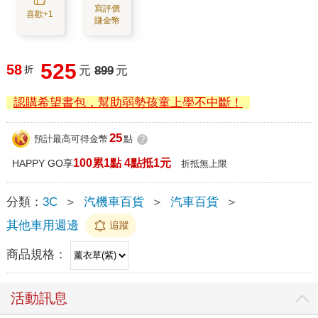
寫評價
喜歡+1
賺金幣
525
58
折
元
899
元
認購希望書包，幫助弱勢孩童上學不中斷！
25
預計最高可得金幣
點
?
100累1點 4點抵1元
HAPPY GO享
折抵無上限
分類：
3C
＞
汽機車百貨
＞
汽車百貨
＞
其他車用週邊
追蹤
商品規格：
活動訊息