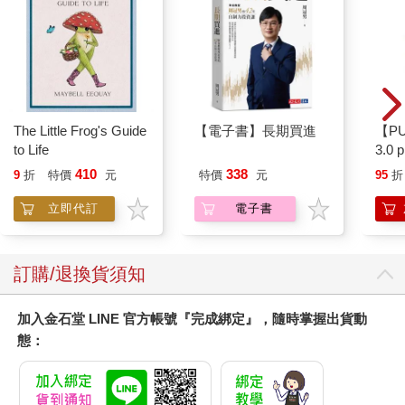
The Little Frog's Guide
【電子書】長期買進
【P
to Life
3.0
粉 
410
338
9
折
特價
元
特價
元
95
折
立即代訂
電子書
訂購/退換貨須知
加入金石堂 LINE 官方帳號『完成綁定』，隨時掌握出貨動
態：