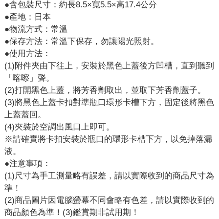
●含包裝尺寸：約長8.5×寬5.5×高17.4公分
●產地：日本
●物流方式：常溫
●保存方法：常溫下保存，勿讓陽光照射。
●使用方法：
(1)附件夾由下往上，安裝於黑色上蓋後方凹槽，直到聽到
「喀嚓」聲。
(2)打開黑色上蓋，將芳香劑取出，並取下芳香劑蓋子。
(3)將黑色上蓋卡扣對準瓶口環形卡槽下方，固定後將黑色
上蓋蓋回。
(4)夾裝於空調出風口上即可。
※請確實將卡扣安裝於瓶口的環形卡槽下方，以免掉落漏
液。
●注意事項：
(1)尺寸為手工測量略有誤差，請以實際收到的商品尺寸為
準！
(2)商品圖片因電腦螢幕不同會略有色差，請以實際收到的
商品顏色為準！(3)鑑賞期非試用期！