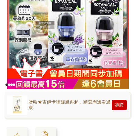
呀哈★吉伊卡哇旋風再起，精選周邊看過
加購
來