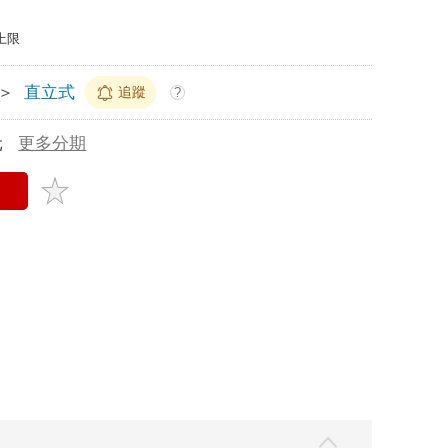
上限
＞
直立式
追蹤
?
元
更多分期