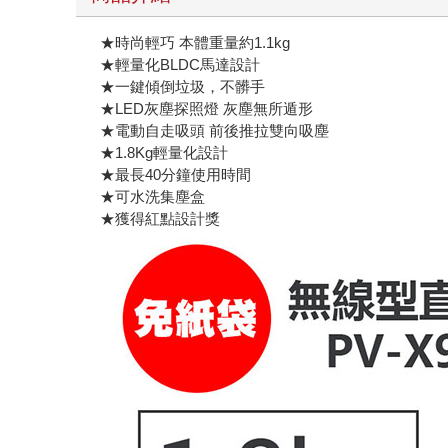
★時尚輕巧 本體重量約1.1kg
★輕量化BLDC馬達設計
★一鍵傾倒垃圾，不髒手
★LED灰塵探照燈 灰塵無所遁形
★電動自走吸頭 前後推拉雙向吸塵
★1.8Kg輕量化設計
★最長40分鐘使用時間
★可水洗集塵盒
★獲得紅點設計獎