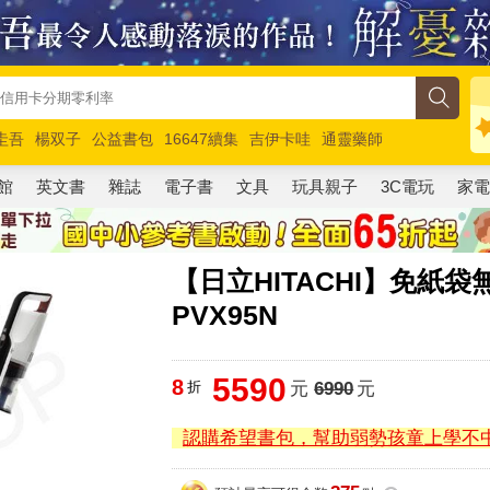
圭吾
楊双子
公益書包
16647續集
吉伊卡哇
通靈藥師
路邊攤新作
馬斯克
玩具總動員5
超慢跑
館
英文書
雜誌
電子書
文具
玩具親子
3C電玩
家
【日立HITACHI】免紙袋無
PVX95N
5590
8
折
元
6990
元
認購希望書包，幫助弱勢孩童上學不