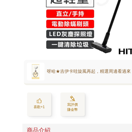
呀哈★吉伊卡哇旋風再起，精選周邊看過來
寫評價
喜歡+1
賺金幣
商品介紹