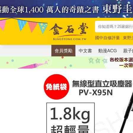
國中自修評量
東野
唯紅花綻放
奧德賽
會員獎勵
中文書
動漫ACG
親子