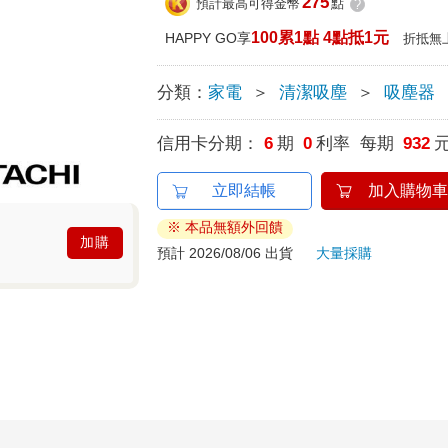
275
預計最高可得金幣
點
?
100累1點 4點抵1元
HAPPY GO享
折抵無
分類：
家電
＞
清潔吸塵
＞
吸塵器
信用卡分期：
6
期
0
利率 每期
932
立即結帳
加入購物車
※ 本品無額外回饋
加購
預計 2026/08/06 出貨
大量採購