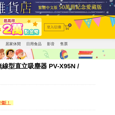
0
登入/註冊
電
居家休閒
日用食品
影音
售票
線型直立吸塵器 PV-X95N /
中斷！