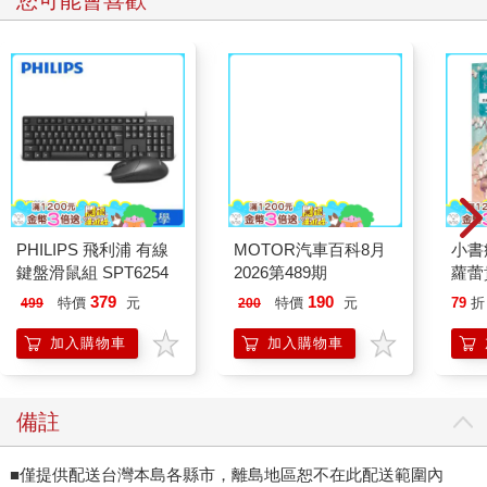
PHILIPS 飛利浦 有線
MOTOR汽車百科8月
小書
鍵盤滑鼠組 SPT6254
2026第489期
蘿蕾
379
190
特價
元
特價
元
79
折
499
200
加入購物車
加入購物車
備註
■僅提供配送台灣本島各縣市，離島地區恕不在此配送範圍內