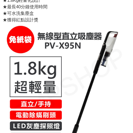
★1.8Kg輕量化設計
★最長40分鐘使用時間
★可水洗集塵盒
★獲得紅點設計獎