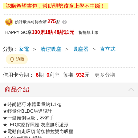
認購希望書包，幫助弱勢孩童上學不中斷！
275
預計最高可得金幣
點
?
100累1點 4點抵1元
HAPPY GO享
折抵無上限
分類：
家電
＞
清潔吸塵
＞
吸塵器
＞
直立式
追蹤
信用卡分期：
6
期
0
利率 每期
932
元
更多分期
商品介紹
★時尚輕巧 本體重量約1.1kg
★輕量化BLDC馬達設計
★一鍵傾倒垃圾，不髒手
★LED灰塵探照燈 灰塵無所遁形
★電動自走吸頭 前後推拉雙向吸塵