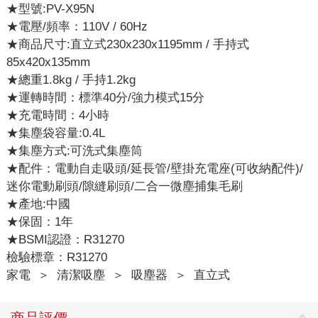
★型號:PV-X95N
★電壓/頻率：110V / 60Hz
★商品尺寸:直立式230x230x1195mm / 手持式
85x420x135mm
★總重1.8kg / 手持1.2kg
★運轉時間：標準40分/強力模式15分
★充電時間：4小時
★集塵袋容量:0.4L
★集塵方式:可洗式集塵筒
★配件：電動自走吸頭/延長管/壁掛充電座(可收納配件)/
迷你電動刷頭/隙縫刷頭/二合一微塵捕集毛刷
★產地:中國
★保固：1年
★BSMI認證：R31270
檢驗標章：R31270
家電
＞
清潔吸塵
＞
吸塵器
＞
直立式