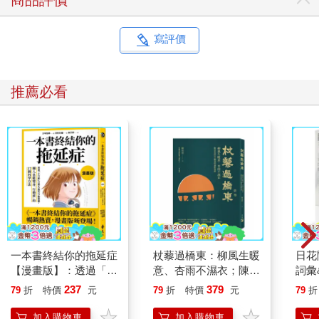
商品評價
寫評價
推薦必看
一本書終結你的拖延症
杖藜過橋東：柳風生暖
日花
【漫畫版】：透過「小
意、杏雨不濕衣；陳亮
詞彙
行動」打開大腦的行動
恭談以心轉境的適齡漫
237
379
79
折
特價
元
79
折
特價
元
79
折
開關，懶人也能變身
想
「行動派」的37個科
加入購物車
加入購物車