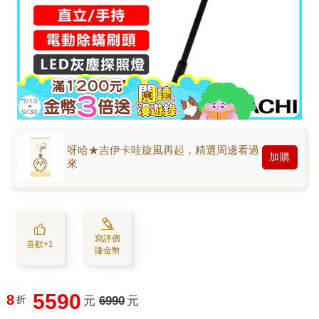
呀哈★吉伊卡哇旋風再起，精選周邊看過
加購
來
寫評價
喜歡+1
賺金幣
5590
8
折
元
6990
元