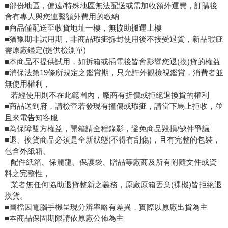
■部份地區，偏遠/特殊地區無法配送或需加收額外運費，訂購後
會有專人與您連繫額外費用的繳納
■商品僅配送至收貨地址一樓，無協助搬運上樓
■猶豫期非試用期，非商品瑕疵拆封使用後不接受退貨，新品瑕疵
需原廠鑑定(提供檢測單)
■本商品不提供試用，如拆箱或插電後皆會影響您退(換)貨的權益
■消保法第19條所規定之鑑賞期，只允許外觀檢視鑑賞，消費者並
無使用權利，
若經使用則不在此範圍內，廠商有折價或拒絕退換貨的權利
■商品送到府，請檢查若發現有撞傷或瑕疵，請當下馬上拒收，並
且來電告知客服
■為保障雙方權益，開箱請全程錄影，避免商品毀損/缺件爭議
■退、換貨商品必須是全新狀態(不得有刮傷)，且有完整的包裝，
包含外紙箱、
配件紙箱、保麗龍、保護袋、贈品等廠商及所有附隨文件或資
料之完整性，
業者無任何協助退貨整新之義務，原廠原箱丟棄(裸機)皆拒絕退
換貨。
■圖檔因電腦手機呈現分辨率略有差異，實際以原廠出貨為主
■本商品保固期限請依原廠公佈為主