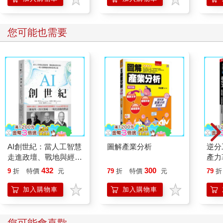
學方法
您可能也需要
AI創世紀：當人工智慧
圖解產業分析
逆分
走進政壇、戰地與經貿
產力
市場，一場人類關鍵抉
市場
432
300
9
折
特價
元
79
折
特價
元
79
折
擇的思辨之旅
局
加入購物車
加入購物車
您可能會喜歡