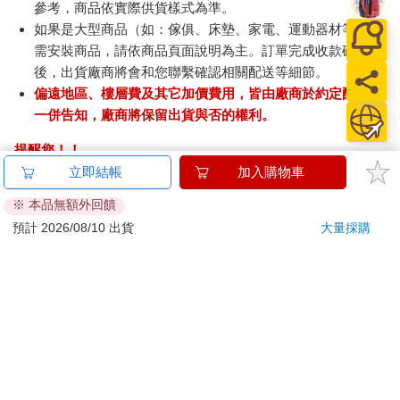
參考，商品依實際供貨樣式為準。
如果是大型商品（如：傢俱、床墊、家電、運動器材等）及
需安裝商品，請依商品頁面說明為主。訂單完成收款確認
後，出貨廠商將會和您聯繫確認相關配送等細節。
偏遠地區、樓層費及其它加價費用，皆由廠商於約定配送時
一併告知，廠商將保留出貨與否的權利。
提醒您！！
金石堂及銀行均不會請您操作ATM! 如接獲電話要求您前往
立即結帳
加入購物車
ATM提款機，請不要聽從指示，以免受騙上當！
※ 本品無額外回饋
退換貨須知：
預計 2026/08/10 出貨
大量採購
**提醒您，鑑賞期不等於試用期，退回商品須為全新狀態**
依據「消費者保護法」第19條及行政院消費者保護處公告之
「通訊交易解除權合理例外情事適用準則」，以下商品購買
後，除商品本身有瑕疵外，將不提供7天的猶豫期：
易於腐敗、保存期限較短或解約時即將逾期。（如：生
鮮食品）
依消費者要求所為之客製化給付。（客製化商品）
報紙、期刊或雜誌。（含MOOK、外文雜誌）