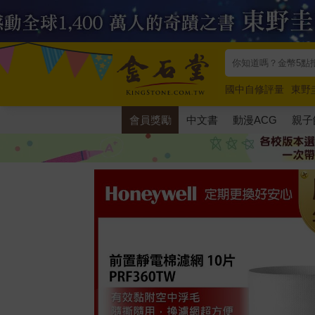
國中自修評量
東野
唯紅花綻放
奧德賽
會員獎勵
中文書
動漫ACG
親子