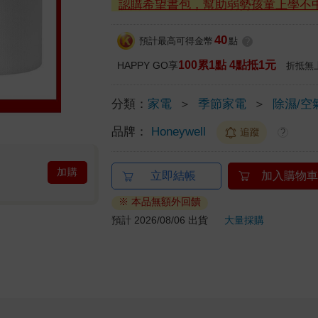
認購希望書包，幫助弱勢孩童上學不
40
預計最高可得金幣
點
?
100累1點 4點抵1元
HAPPY GO享
折抵無
分類：
家電
＞
季節家電
＞
除濕/空
品牌：
Honeywell
追蹤
?
加購
立即結帳
加入購物車
※ 本品無額外回饋
預計 2026/08/06 出貨
大量採購