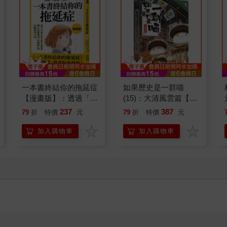
一本書終結你的拖延症
如果歷史是一群喵
【漫畫版】：透過「小
(15)：大清風雲篇【萌
行動」打開大腦的行動
貓漫畫學歷史】
237
387
79
折
特價
元
79
折
特價
元
開關，懶人也能變身
「行動派」的37個科
加入購物車
加入購物車
學方法