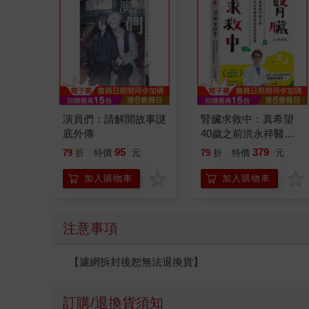
演員們：請解開故事謎
腎臟求救中：真希望
底外傳
40歲之前洪永祥醫師
就告訴我這些事
95
379
79
折
特價
元
79
折
特價
元
加入購物車
加入購物車
注意事項
【濾網拆封後恕無法退換貨】
訂購/退換貨須知