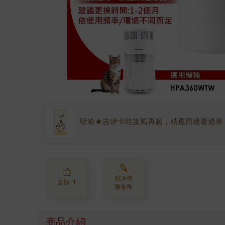
呀哈★吉伊卡哇旋風再起，精選周邊看過來
寫評價
喜歡+1
賺金幣
商品介紹