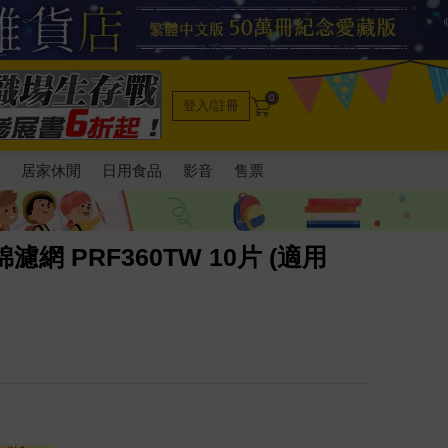
0
登入/註冊
電
居家休閒
日用食品
影音
售票
棉濾網 PRF360TW 10片 (適用