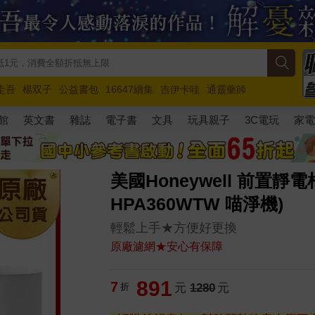
圭吾
楊双子
公益書包
16647續集
吉伊卡哇
通靈藥師
路邊攤新作
馬斯克
玩具總動員5
超慢跑
館
英文書
雜誌
電子書
文具
玩具親子
3C電玩
家
美國Honeywell 前置靜電
HPA360WTW 喵淨機)
輕鬆上手★方便好更換
原廠濾網★安心有保障
891
7
折
元
1280
元