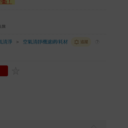
中斷！
上限
氣清淨
＞
空氣清靜機濾網/耗材
追蹤
?