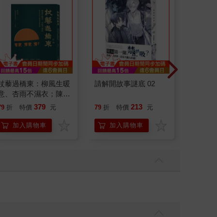
杖藜過橋東：柳風生暖
請解開故事謎底 02
祕密中
意、杏雨不濕衣；陳亮
恭談以心轉境的適齡漫
379
213
79
折
特價
元
79
折
特價
元
79
折
想
加入購物車
加入購物車
加