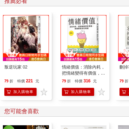
推薦必看
叛逆玩家 02
情緒價值：消除內耗，
刪掉
把情緒變得有價值，跟
誰都能自在相處
221
316
79
折
特價
元
79
折
特價
元
79
折
加入購物車
加入購物車
您可能會喜歡