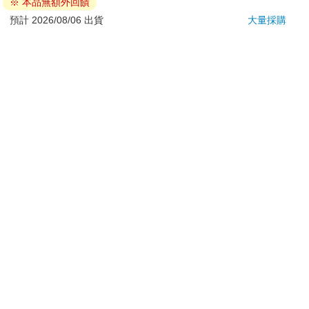
※ 本品無額外回饋
若非上列種類商品，均享有到貨7天的猶豫期（含例假
日）。
預計 2026/08/06 出貨
大量採購
辦理退換貨時，商品（組合商品恕無法接受單獨退貨）必須
是您收到商品時的原始狀態（包含商品本體、配件、贈品、
保證書、所有附隨資料文件及原廠內外包裝…等），請勿直
接使用原廠包裝寄送，或於原廠包裝上黏貼紙張或書寫文
字。
退回商品若無法回復原狀，將請您負擔回復原狀所需費用，
嚴重時將影響您的退貨權益。