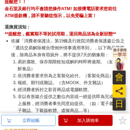
提醒您！！
金石堂及銀行均不會請您操作ATM! 如接獲電話要求您前往
ATM提款機，請不要聽從指示，以免受騙上當！
退換貨須知：
**提醒您，鑑賞期不等於試用期，退回商品須為全新狀態**
依據「消費者保護法」第19條及行政院消費者保護處公告之
「通訊交易解除權合理例外情事適用準則」，以下商品購買
後，除商品本身有瑕疵外，將不提供7天的猶豫期：
易於腐敗、保存期限較短或解約時即將逾期。（如：生
鮮食品）
會
依消費者要求所為之客製化給付。（客製化商品）
報紙、期刊或雜誌。（含MOOK、外文雜誌）
員
經消費者拆封之影音商品或電腦軟體。
非以有形媒介提供之數位內容或一經提供即為完成之線
日
上服務，經消費者事先同意始提供。（如：電子書、電
子雜誌、下載版軟體、虛擬商品…等）
已拆封之個人衛生用品。（如：內衣褲、刮鬍刀、除毛
立即結帳
加入購物車
刀…等）