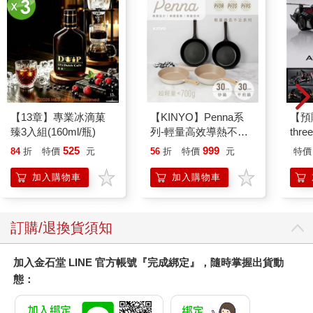
【13章】專業冰滴菓
【KINYO】Penna系
【預
臻3入組(160ml/瓶)
列-輕量高效導熱不沾
thr
平煎鍋30cm
VA 
525
999
84
折
特價
元
56
折
特價
元
特價
阿斯拉
SIR
加入購物車
加入購物車
訂購/退換貨須知
加入金石堂 LINE 官方帳號『完成綁定』，隨時掌握出貨動
態：