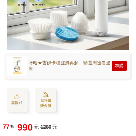
呀哈★吉伊卡哇旋風再起，精選周邊看過
加購
來
寫評價
喜歡+1
賺金幣
990
77
折
元
1280
元