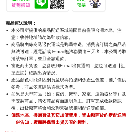
商品運送說明：
本公司所提供的產品配送區域範圍目前僅限台灣本島。注
意！收件地址請勿為郵政信箱。
商品將由廠商透過貨運或是郵局寄送。消費者訂購之商品若
無法送達，經電話或 E-mail無法聯繫逾三天者，本公司將取
消該筆訂單，並且全額退款。
當廠商出貨後，您會收到E-mail出貨通知，您也可透過【
訂
單查詢
】確認出貨情況。
產品顏色可能會因網頁呈現與拍攝關係產生色差，圖片僅供
參考，商品依實際供貨樣式為準。
如果是大型商品（如：傢俱、床墊、家電、運動器材等）及
需安裝商品，請依商品頁面說明為主。訂單完成收款確認
後，出貨廠商將會和您聯繫確認相關配送等細節。
偏遠地區、樓層費及其它加價費用，皆由廠商於約定配送時
一併告知，廠商將保留出貨與否的權利。