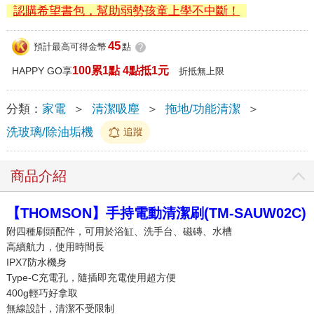
認購希望書包，幫助弱勢孩童上學不中斷！
45
預計最高可得金幣
點
?
100累1點 4點抵1元
HAPPY GO享
折抵無上限
分類：
家電
＞
清潔吸塵
＞
拖地/功能清潔
＞
洗玻璃/除油垢機
追蹤
商品介紹
【THOMSON】手持電動清潔刷(TM-SAUW02C)
附四種刷頭配件，可用於浴缸、洗手台、磁磚、水槽
高續航力，使用時間長
IPX7防水機身
Type-C充電孔，隨插即充電使用超方便
400g輕巧好拿取
無線設計，清潔不受限制