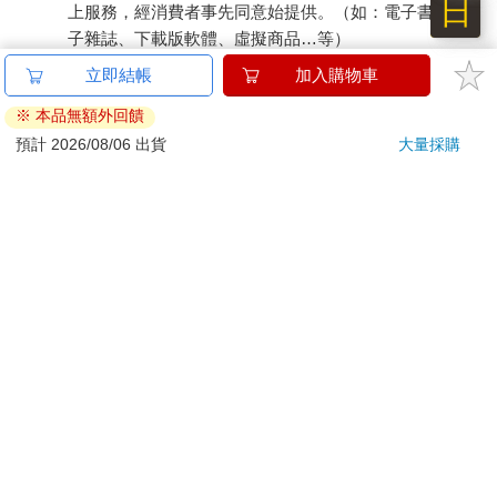
日
上服務，經消費者事先同意始提供。（如：電子書、電
子雜誌、下載版軟體、虛擬商品…等）
已拆封之個人衛生用品。（如：內衣褲、刮鬍刀、除毛
刀…等）
若非上列種類商品，均享有到貨7天的猶豫期（含例假
日）。
辦理退換貨時，商品（組合商品恕無法接受單獨退貨）必須
是您收到商品時的原始狀態（包含商品本體、配件、贈品、
保證書、所有附隨資料文件及原廠內外包裝…等），請勿直
接使用原廠包裝寄送，或於原廠包裝上黏貼紙張或書寫文
字。
退回商品若無法回復原狀，將請您負擔回復原狀所需費用，
嚴重時將影響您的退貨權益。