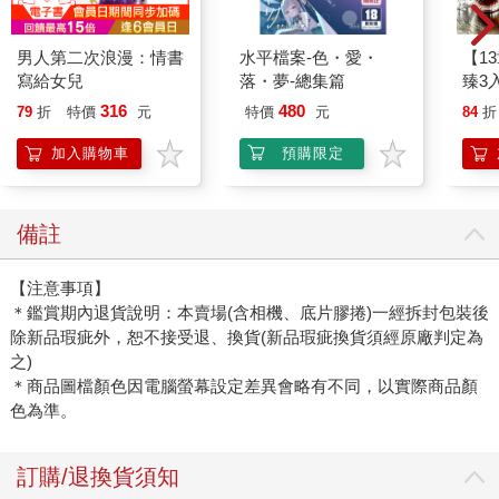
男人第二次浪漫：情書
水平檔案-色・愛・
【1
寫給女兒
落・夢-總集篇
臻3入
316
480
79
折
特價
元
特價
元
84
折
加入購物車
預購限定
備註
【注意事項】
＊鑑賞期內退貨說明：本賣場(含相機、底片膠捲)一經拆封包裝後
除新品瑕疵外，恕不接受退、換貨(新品瑕疵換貨須經原廠判定為
之)
＊商品圖檔顏色因電腦螢幕設定差異會略有不同，以實際商品顏
色為準。
訂購/退換貨須知