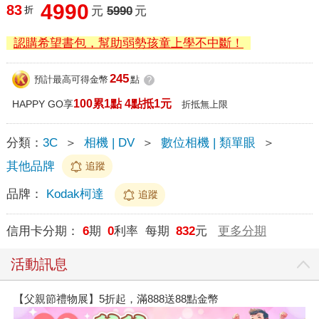
4990
83
折
元
5990
元
認購希望書包，幫助弱勢孩童上學不中斷！
245
預計最高可得金幣
點
?
100累1點 4點抵1元
HAPPY GO享
折抵無上限
分類：
3C
＞
相機 | DV
＞
數位相機 | 類單眼
＞
其他品牌
追蹤
品牌：
Kodak柯達
追蹤
信用卡分期：
6
期
0
利率 每期
832
元
更多分期
活動訊息
【父親節禮物展】5折起，滿888送88點金幣