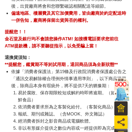
後，出貨廠商將會和您聯繫確認相關配送等細節。
偏遠地區、樓層費及其它加價費用，皆由廠商於約定配送時
一併告知，廠商將保留出貨與否的權利。
提醒您！！
金石堂及銀行均不會請您操作ATM! 如接獲電話要求您前往
ATM提款機，請不要聽從指示，以免受騙上當！
退換貨須知：
**提醒您，鑑賞期不等於試用期，退回商品須為全新狀態**
依據「消費者保護法」第19條及行政院消費者保護處公告之
「通訊交易解除權合理例外情事適用準則」，以下商品購買
後，除商品本身有瑕疵外，將不提供7天的猶豫期：
易於腐敗、保存期限較短或解約時即將逾期。（如：生
鮮食品）
會
依消費者要求所為之客製化給付。（客製化商品）
報紙、期刊或雜誌。（含MOOK、外文雜誌）
員
經消費者拆封之影音商品或電腦軟體。
非以有形媒介提供之數位內容或一經提供即為完成之線