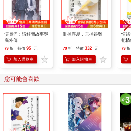
演員們：請解開故事謎
刪掉容易，忘掉很難
情緒
底外傳
把情
誰都
95
332
79
折
特價
元
79
折
特價
元
79
折
加入購物車
加入購物車
您可能會喜歡