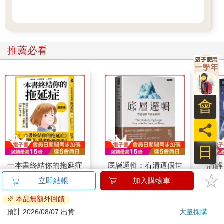
推薦必看
日
一本書終結你的拖延症
底層邏輯：看清這個世
請解
【漫畫版】：透過「小
界的底牌
立即結帳
加入購物車
行動」打開大腦的行動
237
316
79
折
特價
元
79
折
特價
元
79
折
開關，懶人也能變身
※ 本品無額外回饋
「行動派」的37個科
加入購物車
加入購物車
預計 2026/08/07 出貨
大量採購
學方法