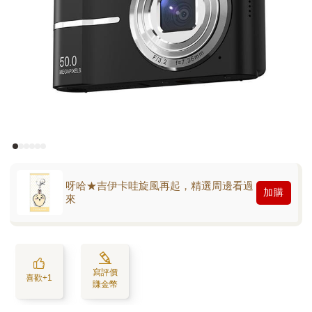
呀哈★吉伊卡哇旋風再起，精選周邊看過
加購
來
寫評價
喜歡+1
賺金幣