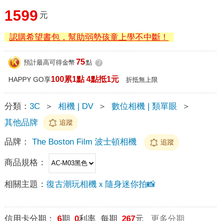
1599
元
認購希望書包，幫助弱勢孩童上學不中斷！
75
預計最高可得金幣
點
?
100累1點 4點抵1元
HAPPY GO享
折抵無上限
分類：
3C
＞
相機 | DV
＞
數位相機 | 類單眼
＞
其他品牌
追蹤
品牌：
The Boston Film 波士頓相機
追蹤
商品規格：
相關主題：
復古潮玩相機ｘ隨身迷你拍📸
信用卡分期：
6
期
0
利率 每期
267
元
更多分期