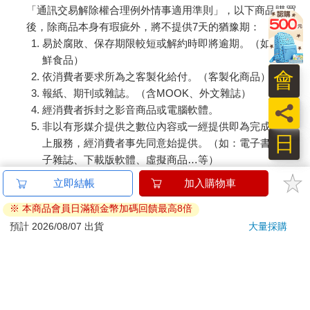
「通訊交易解除權合理例外情事適用準則」，以下商品購買
後，除商品本身有瑕疵外，將不提供7天的猶豫期：
易於腐敗、保存期限較短或解約時即將逾期。（如：生
鮮食品）
會
依消費者要求所為之客製化給付。（客製化商品）
報紙、期刊或雜誌。（含MOOK、外文雜誌）
員
經消費者拆封之影音商品或電腦軟體。
非以有形媒介提供之數位內容或一經提供即為完成之線
日
上服務，經消費者事先同意始提供。（如：電子書、電
子雜誌、下載版軟體、虛擬商品…等）
已拆封之個人衛生用品。（如：內衣褲、刮鬍刀、除毛
立即結帳
加入購物車
刀…等）
※ 本商品會員日滿額金幣加碼回饋最高8倍
若非上列種類商品，均享有到貨7天的猶豫期（含例假
日）。
預計 2026/08/07 出貨
大量採購
辦理退換貨時，商品（組合商品恕無法接受單獨退貨）必須
是您收到商品時的原始狀態（包含商品本體、配件、贈品、
保證書、所有附隨資料文件及原廠內外包裝…等），請勿直
接使用原廠包裝寄送，或於原廠包裝上黏貼紙張或書寫文
字。