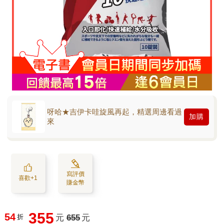
呀哈★吉伊卡哇旋風再起，精選周邊看過
加購
來
寫評價
喜歡+1
賺金幣
355
54
折
元
655
元