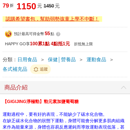
1150
79
折
元
1450
元
認購希望書包，幫助弱勢孩童上學不中斷！
55
預計最高可得金幣
點
?
100累1點 4點抵1元
HAPPY GO享
折抵無上限
分類：
日用食品
＞
保健│營養品
＞
運動食品
＞
各式補充品
追蹤
商品介紹
【GIGIJING淨極勁】勁元素加鹽葡萄糖
運動過程中，要有好的表現，不能缺少了碳水化合物。
在缺乏碳水化合物的狀態下運動，身體可能會分解更多肌肉組織
來作為能量來源，身體也容易反應遲鈍而導致運動表現低落，甚