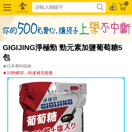
0
GIGIJING淨極勁 勁元素加鹽葡萄糖5
包
★日本專利技術
★10秒瞬溶，快速補充能量