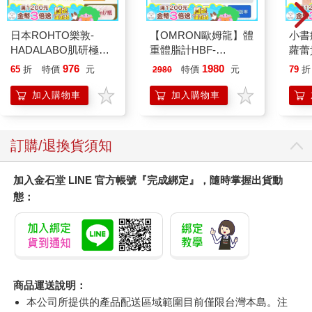
日本ROHTO樂敦-
【OMRON歐姆龍】體
小書
HADALABO肌研極潤
重體脂計HBF-
蘿蕾
金緻7重玻尿酸高效保
212W+送原價2980元
976
1980
65
折
特價
元
特價
元
79
折
2980
濕潤澤特濃精華乳液
電動切菜調理機
140ml/金瓶(Premium
221053
加入購物車
加入購物車
臉部肌膚護理乳霜,素
顏保養乾肌水凝乳)
訂購/退換貨須知
加入金石堂 LINE 官方帳號『完成綁定』，隨時掌握出貨動
態：
商品運送說明：
本公司所提供的產品配送區域範圍目前僅限台灣本島。注