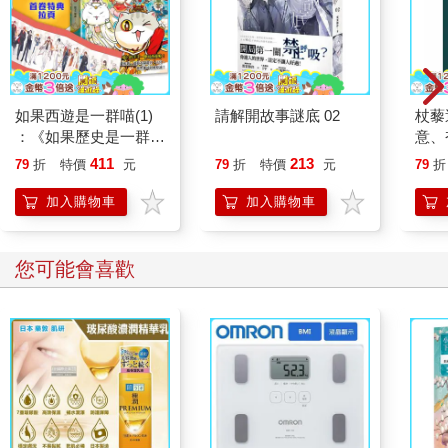
如果西遊是一群喵(1)
請解開故事謎底 02
杖藜
：《如果歷史是一群
意、
喵》作者最新力作，附
恭談
411
213
79
折
特價
元
79
折
特價
元
79
折
【首卷特典】拉頁
想
加入購物車
加入購物車
您可能會喜歡