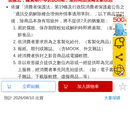
依據「消費者保護法」第19條及行政院消費者保護處公告之
「通訊交易解除權合理例外情事適用準則」，以下商品購買
後，除商品本身有瑕疵外，將不提供7天的猶豫期：
易於腐敗、保存期限較短或解約時即將逾期。（如：生
鮮食品）
依消費者要求所為之客製化給付。（客製化商品）
報紙、期刊或雜誌。（含MOOK、外文雜誌）
經消費者拆封之影音商品或電腦軟體。
非以有形媒介提供之數位內容或一經提供即為完成之線
上服務，經消費者事先同意始提供。（如：電子書、電
子雜誌、下載版軟體、虛擬商品…等）
已拆封之個人衛生用品。（如：內衣褲、刮鬍刀、除毛
立即結帳
加入購物車
刀…等）
若非上列種類商品，均享有到貨7天的猶豫期（含例假
預計 2026/08/10 出貨
大量採購
日）。
辦理退換貨時，商品（組合商品恕無法接受單獨退貨）必須
是您收到商品時的原始狀態（包含商品本體、配件、贈品、
保證書、所有附隨資料文件及原廠內外包裝…等），請勿直