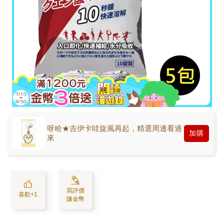
呀哈★吉伊卡哇旋風再起，精選周邊看過
加購
來
寫評價
喜歡+1
賺金幣