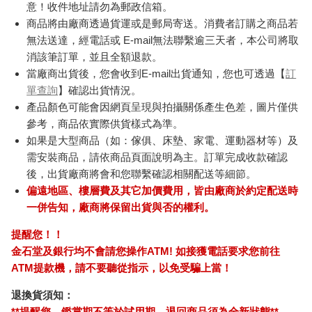
意！收件地址請勿為郵政信箱。
商品將由廠商透過貨運或是郵局寄送。消費者訂購之商品若
無法送達，經電話或 E-mail無法聯繫逾三天者，本公司將取
消該筆訂單，並且全額退款。
當廠商出貨後，您會收到E-mail出貨通知，您也可透過【
訂
單查詢
】確認出貨情況。
產品顏色可能會因網頁呈現與拍攝關係產生色差，圖片僅供
參考，商品依實際供貨樣式為準。
如果是大型商品（如：傢俱、床墊、家電、運動器材等）及
需安裝商品，請依商品頁面說明為主。訂單完成收款確認
後，出貨廠商將會和您聯繫確認相關配送等細節。
偏遠地區、樓層費及其它加價費用，皆由廠商於約定配送時
一併告知，廠商將保留出貨與否的權利。
提醒您！！
金石堂及銀行均不會請您操作ATM! 如接獲電話要求您前往
ATM提款機，請不要聽從指示，以免受騙上當！
退換貨須知：
**提醒您，鑑賞期不等於試用期，退回商品須為全新狀態**