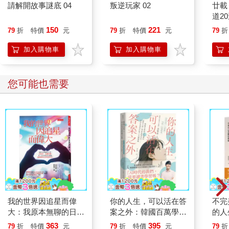
請解開故事謎底 04
叛逆玩家 02
廿載
道2
150
221
79
折
特價
元
79
折
特價
元
79
折
加入購物車
加入購物車
您可能也需要
我的世界因追星而偉
你的人生，可以活在答
不完
大：我原本無聊的日
案之外：韓國百萬學子
的人
常，因為你，波瀾壯
信賴的「讀書之神」寫
越」
363
395
79
折
特價
元
79
折
特價
元
79
折