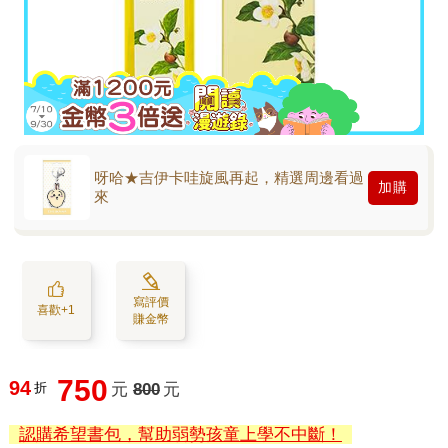
呀哈★吉伊卡哇旋風再起，精選周邊看過
加購
來
寫評價
喜歡+1
賺金幣
750
94
折
元
800
元
認購希望書包，幫助弱勢孩童上學不中斷！