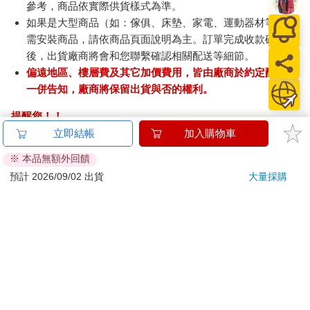
參考，商品依實際供貨樣式為準。
如果是大型商品（如：傢俱、床墊、家電、運動器材等）及
需安裝商品，請依商品頁面說明為主。訂單完成收款確認
後，出貨廠商將會和您聯繫確認相關配送等細節。
偏遠地區、樓層費及其它加價費用，皆由廠商於約定配送時
一併告知，廠商將保留出貨與否的權利。
提醒您！！
金石堂及銀行均不會請您操作ATM! 如接獲電話要求您前往
立即結帳
加入購物車
ATM提款機，請不要聽從指示，以免受騙上當！
※ 本品無額外回饋
退換貨須知：
預計 2026/09/02 出貨
大量採購
**提醒您，鑑賞期不等於試用期，退回商品須為全新狀態**
依據「消費者保護法」第19條及行政院消費者保護處公告之
「通訊交易解除權合理例外情事適用準則」，以下商品購買
後，除商品本身有瑕疵外，將不提供7天的猶豫期：
易於腐敗、保存期限較短或解約時即將逾期。（如：生
鮮食品）
依消費者要求所為之客製化給付。（客製化商品）
報紙、期刊或雜誌。（含MOOK、外文雜誌）