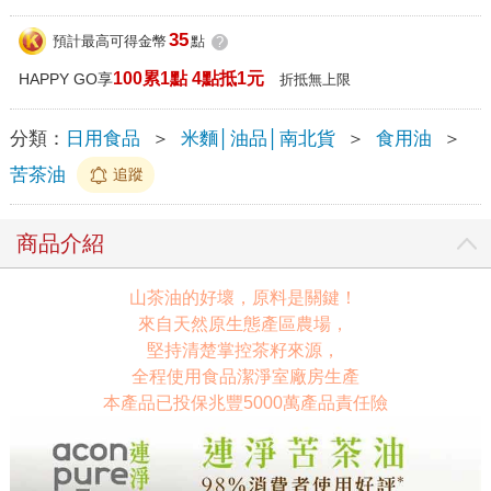
35
預計最高可得金幣
點
?
100累1點 4點抵1元
HAPPY GO享
折抵無上限
分類：
日用食品
＞
米麵│油品│南北貨
＞
食用油
＞
苦茶油
追蹤
商品介紹
山茶油的好壞，原料是關鍵！
來自天然原生態產區農場，
堅持清楚掌控茶籽來源，
全程使用食品潔淨室廠房生產
本產品已投保兆豐5000萬產品責任險