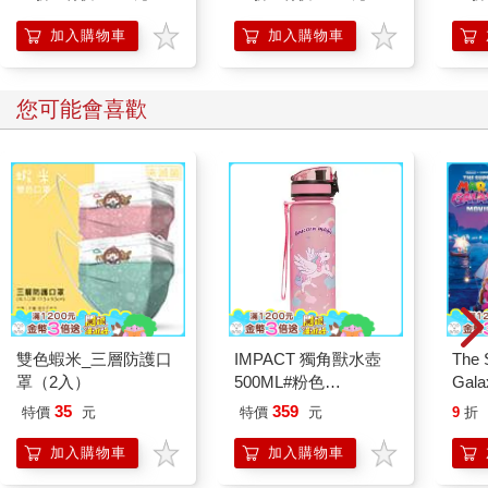
闊。世上沒有無用的經
給迷惘世代──如何用
喜歡
驗，這是愛自己的有用
學習打造人生選擇權
加入購物車
加入購物車
方式。
您可能會喜歡
雙色蝦米_三層防護口
IMPACT 獨角獸水壺
The 
罩（2入）
500ML#粉色
Gala
IM00B11PK
Peac
35
359
特價
元
特價
元
9
折
Surpri
Mari
加入購物車
加入購物車
Stor