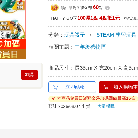
60
預計最高可得金幣
點
?
100累1點 4點抵1元
HAPPY GO享
折抵無
分類：
玩具親子
＞
STEAM 學習玩具
相關主題：
中年級禮物區
商品尺寸：
長35cm X 寬20cm X 高5c
加購
立即結帳
加入購物車
※ 本商品會員日滿額金幣加碼回饋最高15倍
預計 2026/08/07 出貨
大量採購