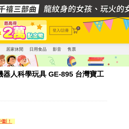
0
登入/註冊
電
居家休閒
日用食品
影音
售票
程機器人科學玩具 GE-895 台灣寶工
中斷！