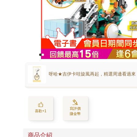
呀哈★吉伊卡哇旋風再起，精選周邊看過來
寫評價
喜歡+1
賺金幣
商品介紹