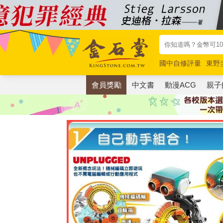
國中自修評量
東野
唯紅花綻放
奧德賽
會員獎勵
中文書
動漫ACG
親子