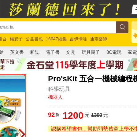
圭吾
楊双子
公益書包
16647續集
吉伊卡哇
通靈藥師
路邊攤新作
馬斯克
玩具總動員5
超慢跑
館
英文書
雜誌
電子書
文具
玩具親子
3C電玩
家
Pro'sKit 五合一機械編
科學玩具
機器人
1200
92
折
元
1300
元
認購希望書包，幫助弱勢孩童上學不