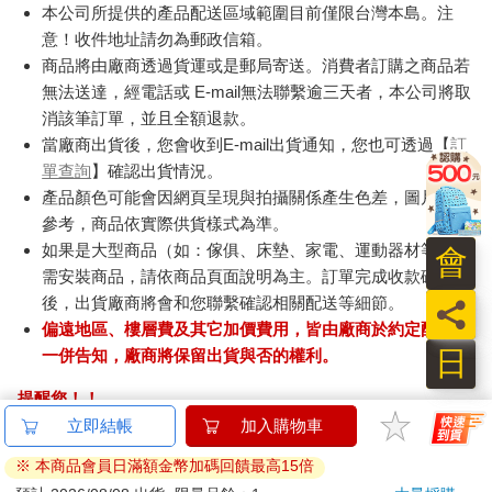
本公司所提供的產品配送區域範圍目前僅限台灣本島。注
意！收件地址請勿為郵政信箱。
商品將由廠商透過貨運或是郵局寄送。消費者訂購之商品若
無法送達，經電話或 E-mail無法聯繫逾三天者，本公司將取
消該筆訂單，並且全額退款。
當廠商出貨後，您會收到E-mail出貨通知，您也可透過【
訂
單查詢
】確認出貨情況。
產品顏色可能會因網頁呈現與拍攝關係產生色差，圖片僅供
參考，商品依實際供貨樣式為準。
如果是大型商品（如：傢俱、床墊、家電、運動器材等）及
會
需安裝商品，請依商品頁面說明為主。訂單完成收款確認
後，出貨廠商將會和您聯繫確認相關配送等細節。
員
偏遠地區、樓層費及其它加價費用，皆由廠商於約定配送時
日
一併告知，廠商將保留出貨與否的權利。
提醒您！！
金石堂及銀行均不會請您操作ATM! 如接獲電話要求您前往
立即結帳
加入購物車
ATM提款機，請不要聽從指示，以免受騙上當！
※ 本商品會員日滿額金幣加碼回饋最高15倍