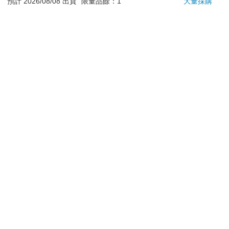
退換貨須知：
預計 2026/08/08 出貨
限量品餘：1
大量採購
**提醒您，鑑賞期不等於試用期，退回商品須為全新狀態**
依據「消費者保護法」第19條及行政院消費者保護處公告之
「通訊交易解除權合理例外情事適用準則」，以下商品購買
後，除商品本身有瑕疵外，將不提供7天的猶豫期：
易於腐敗、保存期限較短或解約時即將逾期。（如：生
鮮食品）
依消費者要求所為之客製化給付。（客製化商品）
報紙、期刊或雜誌。（含MOOK、外文雜誌）
經消費者拆封之影音商品或電腦軟體。
非以有形媒介提供之數位內容或一經提供即為完成之線
上服務，經消費者事先同意始提供。（如：電子書、電
子雜誌、下載版軟體、虛擬商品…等）
已拆封之個人衛生用品。（如：內衣褲、刮鬍刀、除毛
刀…等）
若非上列種類商品，均享有到貨7天的猶豫期（含例假
日）。
辦理退換貨時，商品（組合商品恕無法接受單獨退貨）必須
是您收到商品時的原始狀態（包含商品本體、配件、贈品、