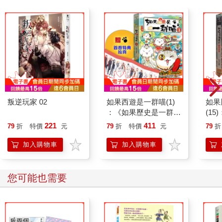
叛逆玩家 02
如果西遊是一群喵(1)
如果
：《如果歷史是一群
(1
喵》作者最新力作，附
貓漫
221
411
79
折
特價
元
79
折
特價
元
79
折
【首卷特典】拉頁
加入購物車
加入購物車
您可能也需要