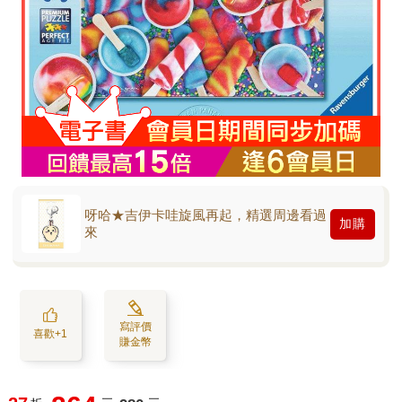
呀哈★吉伊卡哇旋風再起，精選周邊看過
加購
來
寫評價
喜歡+1
賺金幣