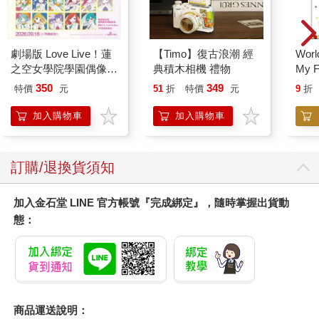
劇場版 Love Live！蓮
【Timo】復古浪潮 經
World
之空女學院學園偶像俱
典積木相機 禮物
My F
樂部 Bloom Garden
Book
350
349
特價
元
51
折
特價
元
9
折
Party單人套票
加入購物車
加入購物車
訂購/退換貨須知
加入金石堂 LINE 官方帳號『完成綁定』，隨時掌握出貨動
態：
商品運送說明：