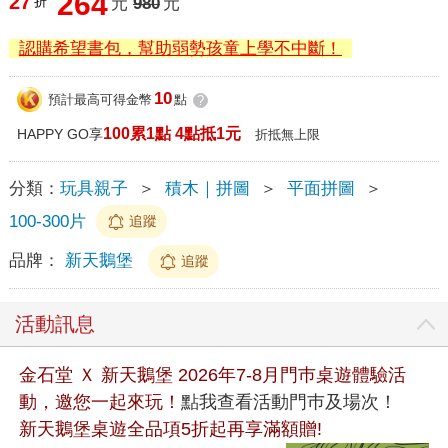
264
27
折
元
980
元
認購希望書包，幫助弱勢孩童上學不中斷！
10
預計最高可得金幣
點
?
100累1點 4點抵1元
HAPPY GO享
折抵無上限
分類：
玩具親子
＞
積木｜拼圖
＞
平面拼圖
＞
100-300片
追蹤
品牌：
新天鵝堡
追蹤
活動訊息
金石堂 Ｘ 新天鵝堡 2026年7-8月門巿桌遊體驗活
動，邀您一起來玩！
點我查看活動門巿及場次！
新天鵝堡桌遊全品項5折起再享滿額贈!