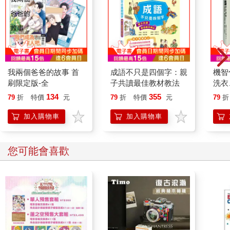
我兩個爸爸的故事 首
成語不只是四個字：親
機智
刷限定版-全
子共讀最佳教材教法
洗衣
弄懂
134
355
79
折
特價
元
79
折
特價
元
79
折
定生
加入購物車
加入購物車
您可能會喜歡