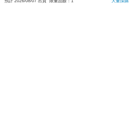
退換貨須知：
**提醒您，鑑賞期不等於試用期，退回商品須為全新狀態**
依據「消費者保護法」第19條及行政院消費者保護處公告之
「通訊交易解除權合理例外情事適用準則」，以下商品購買
後，除商品本身有瑕疵外，將不提供7天的猶豫期：
易於腐敗、保存期限較短或解約時即將逾期。（如：生
鮮食品）
依消費者要求所為之客製化給付。（客製化商品）
報紙、期刊或雜誌。（含MOOK、外文雜誌）
經消費者拆封之影音商品或電腦軟體。
非以有形媒介提供之數位內容或一經提供即為完成之線
上服務，經消費者事先同意始提供。（如：電子書、電
子雜誌、下載版軟體、虛擬商品…等）
已拆封之個人衛生用品。（如：內衣褲、刮鬍刀、除毛
刀…等）
若非上列種類商品，均享有到貨7天的猶豫期（含例假
日）。
辦理退換貨時，商品（組合商品恕無法接受單獨退貨）必須
是您收到商品時的原始狀態（包含商品本體、配件、贈品、