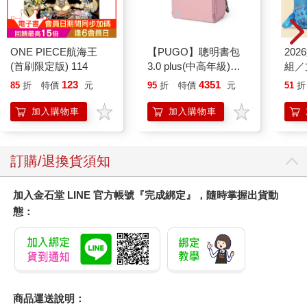
ONE PIECE航海王
【PUGO】聰明書包
20
(首刷限定版) 114
3.0 plus(中高年級)藕
組／
粉 全新進化玩美上市
123
4351
85
折
特價
元
95
折
特價
元
51
折
加入購物車
加入購物車
訂購/退換貨須知
加入金石堂 LINE 官方帳號『完成綁定』，隨時掌握出貨動
態：
商品運送說明：