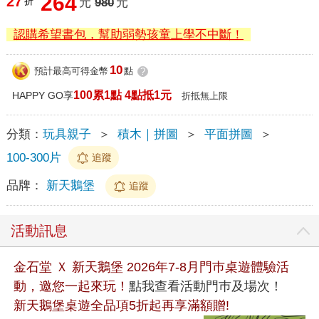
264
27
折
元
980
元
認購希望書包，幫助弱勢孩童上學不中斷！
10
預計最高可得金幣
點
?
100累1點 4點抵1元
HAPPY GO享
折抵無上限
分類：
玩具親子
＞
積木｜拼圖
＞
平面拼圖
＞
100-300片
追蹤
品牌：
新天鵝堡
追蹤
活動訊息
金石堂 Ｘ 新天鵝堡 2026年7-8月門巿桌遊體驗活
動，邀您一起來玩！
點我查看活動門巿及場次！
新天鵝堡桌遊全品項5折起再享滿額贈!