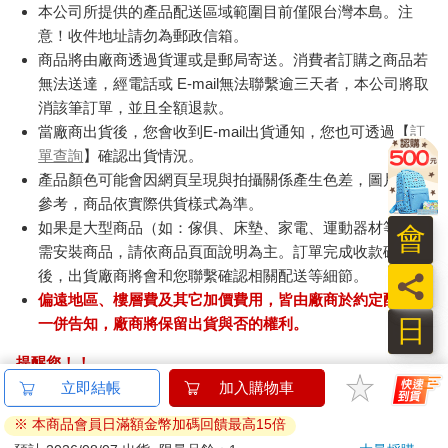
本公司所提供的產品配送區域範圍目前僅限台灣本島。注
意！收件地址請勿為郵政信箱。
商品將由廠商透過貨運或是郵局寄送。消費者訂購之商品若
無法送達，經電話或 E-mail無法聯繫逾三天者，本公司將取
消該筆訂單，並且全額退款。
當廠商出貨後，您會收到E-mail出貨通知，您也可透過【
訂
單查詢
】確認出貨情況。
產品顏色可能會因網頁呈現與拍攝關係產生色差，圖片僅供
參考，商品依實際供貨樣式為準。
如果是大型商品（如：傢俱、床墊、家電、運動器材等）及
會
需安裝商品，請依商品頁面說明為主。訂單完成收款確認
後，出貨廠商將會和您聯繫確認相關配送等細節。
員
偏遠地區、樓層費及其它加價費用，皆由廠商於約定配送時
日
一併告知，廠商將保留出貨與否的權利。
提醒您！！
金石堂及銀行均不會請您操作ATM! 如接獲電話要求您前往
ATM提款機，請不要聽從指示，以免受騙上當！