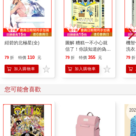
紺碧的北極星(全)
圖解 糟糕一不小心就
機智
信了！你該知道的偽科
洗衣
學真相
弄懂
110
355
79
折
特價
元
79
折
特價
元
79
折
定生
加入購物車
加入購物車
您可能會喜歡