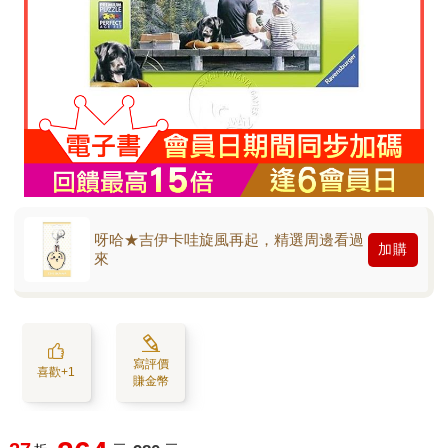
呀哈★吉伊卡哇旋風再起，精選周邊看過
加購
來
寫評價
喜歡+1
賺金幣