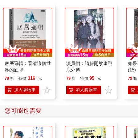
底層邏輯：看清這個世
演員們：請解開故事謎
如果
界的底牌
底外傳
(1
貓漫
316
95
79
折
特價
元
79
折
特價
元
79
折
加入購物車
加入購物車
您可能也需要