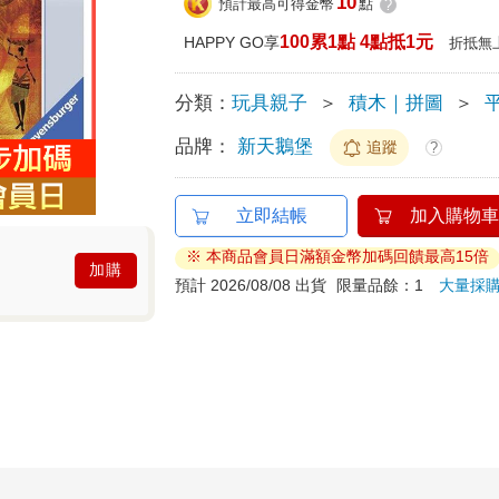
10
預計最高可得金幣
點
?
100累1點 4點抵1元
HAPPY GO享
折抵無
分類：
玩具親子
＞
積木｜拼圖
＞
品牌：
新天鵝堡
追蹤
?
立即結帳
加入購物車
※ 本商品會員日滿額金幣加碼回饋最高15倍
加購
預計 2026/08/08 出貨
限量品餘：1
大量採