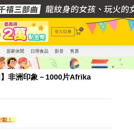
0
登入/註冊
電
居家休閒
日用食品
影音
售票
圖】非洲印象－1000片Afrika
中斷！