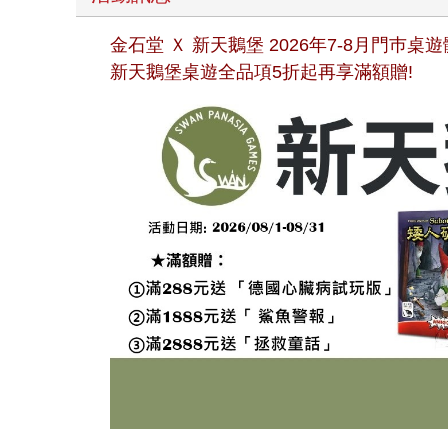
金石堂 Ｘ 新天鵝堡 2026年7-8月門巿
新天鵝堡桌遊全品項5折起再享滿額贈!