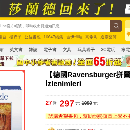
圭吾
楊双子
公益書包
16647續集
吉伊卡哇
高希均
通靈藥師
路邊攤新作
馬斯克
玩具總動員5
超慢跑
館
英文書
雜誌
電子書
文具
玩具親子
3C電玩
家
【德國Ravensburger拼
İzlenimleri
297
27
折
元
1090
元
認購希望書包，幫助弱勢孩童上學不