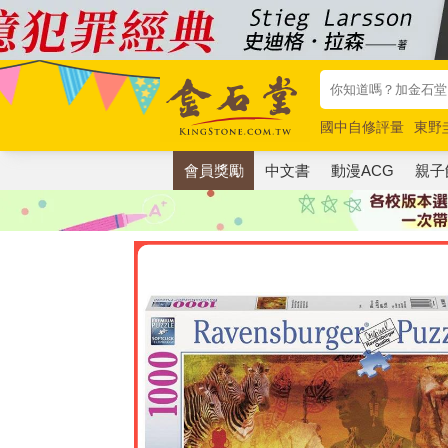
國中自修評量
東野
唯紅花綻放
奧德賽
會員獎勵
中文書
動漫ACG
親子