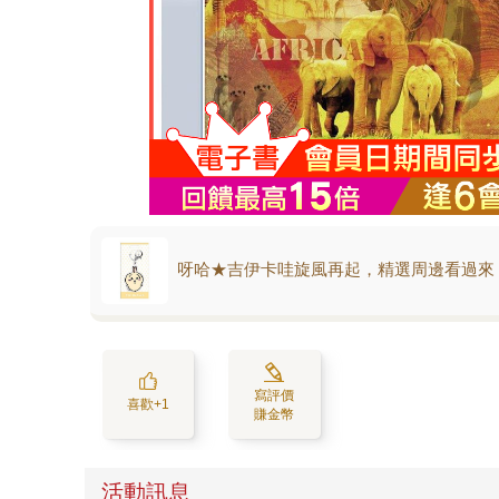
呀哈★吉伊卡哇旋風再起，精選周邊看過來
寫評價
喜歡+1
賺金幣
活動訊息