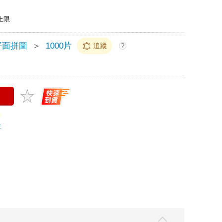
上限
平面拼圖
＞
1000片
追蹤
?
購