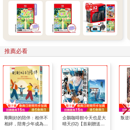
推薦必看
剛剛好的陪伴：相伴不
企鵝咖啡館今天也是大
叛逆
相絆，陪青少年成為想
晴天(02)【首刷贈送
要的自己
「謹賀新年」收藏卡】