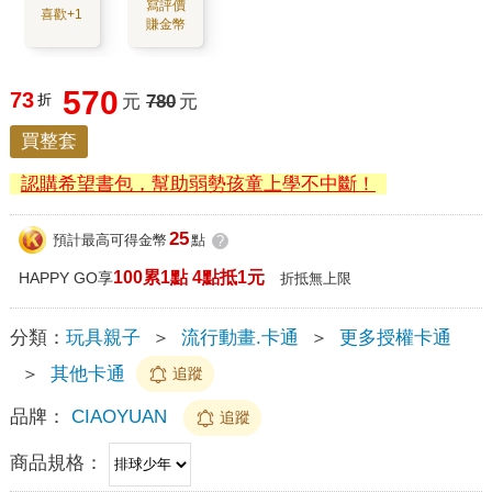
寫評價
喜歡+1
賺金幣
570
73
折
元
780
元
買整套
認購希望書包，幫助弱勢孩童上學不中斷！
25
預計最高可得金幣
點
?
100累1點 4點抵1元
HAPPY GO享
折抵無上限
分類：
玩具親子
＞
流行動畫.卡通
＞
更多授權卡通
＞
其他卡通
追蹤
品牌：
CIAOYUAN
追蹤
商品規格：