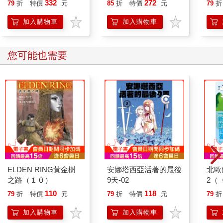
332
272
79
折
特價
元
85
折
特價
元
79
折
加入購物車
加入購物車
您可能也需要
ELDEN RING黃金樹
安娜塔西亞活著的最後
北歐
之路（１０）
9天-02
2（
芬蘭
110
118
79
折
特價
元
79
折
特價
元
79
折
瘋迷
生》
加入購物車
加入購物車