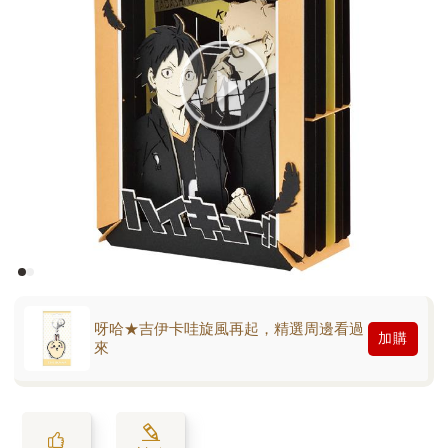
呀哈★吉伊卡哇旋風再起，精選周邊看過
加購
來