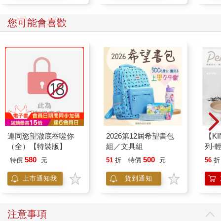
您可能會喜歡
連同慾望澈底吞噬你
2026第12屆希望書包
【KI
（全）【特裝版】
組／文具組
列-
平煎
580
500
特價
元
51
折
特價
元
56
折
上市通知我
貨到通知
注意事項