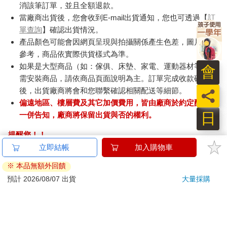
消該筆訂單，並且全額退款。
當廠商出貨後，您會收到E-mail出貨通知，您也可透過【
訂
單查詢
】確認出貨情況。
產品顏色可能會因網頁呈現與拍攝關係產生色差，圖片僅供
參考，商品依實際供貨樣式為準。
如果是大型商品（如：傢俱、床墊、家電、運動器材等）及
會
需安裝商品，請依商品頁面說明為主。訂單完成收款確認
後，出貨廠商將會和您聯繫確認相關配送等細節。
員
偏遠地區、樓層費及其它加價費用，皆由廠商於約定配送時
日
一併告知，廠商將保留出貨與否的權利。
提醒您！！
金石堂及銀行均不會請您操作ATM! 如接獲電話要求您前往
立即結帳
加入購物車
ATM提款機，請不要聽從指示，以免受騙上當！
※ 本品無額外回饋
退換貨須知：
預計 2026/08/07 出貨
大量採購
**提醒您，鑑賞期不等於試用期，退回商品須為全新狀態**
依據「消費者保護法」第19條及行政院消費者保護處公告之
「通訊交易解除權合理例外情事適用準則」，以下商品購買