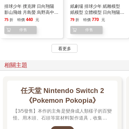
排球少年 撲克牌 日向翔陽
紙劇場 排球少年 紙雕模型
影山飛雄 月島螢 烏野高中
紙模型 立體模型 日向翔陽
桌遊 ENSKY
影山飛雄 PAPER THEATER
440
770
75
折
特價
元
79
折
特價
元
停售
停售
看更多
相關主題
任天堂 Nintendo Switch 2
《Pokemon Pokopia》
【3/5發售】本作的主角是變身成人類樣子的百變
怪。用木頭、石頭等當材料製作道具，收集樹果
與寶可夢們分享，並且動手打造出適合居住的地