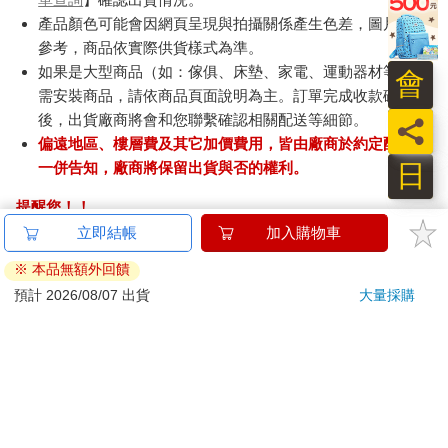
產品顏色可能會因網頁呈現與拍攝關係產生色差，圖片僅供
參考，商品依實際供貨樣式為準。
如果是大型商品（如：傢俱、床墊、家電、運動器材等）及
會
需安裝商品，請依商品頁面說明為主。訂單完成收款確認
後，出貨廠商將會和您聯繫確認相關配送等細節。
員
偏遠地區、樓層費及其它加價費用，皆由廠商於約定配送時
日
一併告知，廠商將保留出貨與否的權利。
提醒您！！
金石堂及銀行均不會請您操作ATM! 如接獲電話要求您前往
立即結帳
加入購物車
ATM提款機，請不要聽從指示，以免受騙上當！
※ 本品無額外回饋
退換貨須知：
預計 2026/08/07 出貨
大量採購
**提醒您，鑑賞期不等於試用期，退回商品須為全新狀態**
依據「消費者保護法」第19條及行政院消費者保護處公告之
「通訊交易解除權合理例外情事適用準則」，以下商品購買
後，除商品本身有瑕疵外，將不提供7天的猶豫期：
易於腐敗、保存期限較短或解約時即將逾期。（如：生
鮮食品）