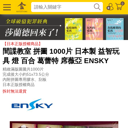
0
【日本正版授權商品】
間諜教室 拼圖 1000片 日本製 益智玩
具 燈 百合 葛蕾特 席薇亞 ENSKY
精緻滿版圖騰共1000片
完成後大小約51x73.5公分
內附拼圖專用膠水、刮板
日本正版授權商品
拆封無法退貨