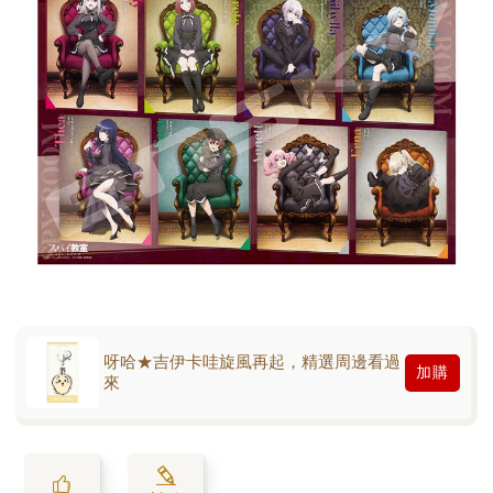
呀哈★吉伊卡哇旋風再起，精選周邊看過
加購
來