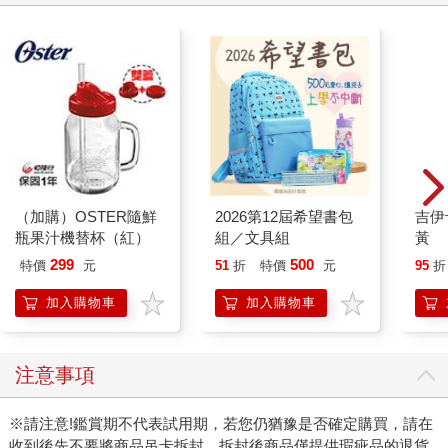
（加購）OSTER隨鮮
2026第12屆希望書包
吉伊
瓶果汁機替杯（紅）
組／文具組
黃
299
500
特價
元
51
折
特價
元
95
折
加入購物車
加入購物車
注意事項
※請注意!鑑賞期不代表試用期，若您仍猶豫是否確定購買，請在
收到後先不要將商品吊卡拆封。拆封後商品僅提供瑕疵品的退貨