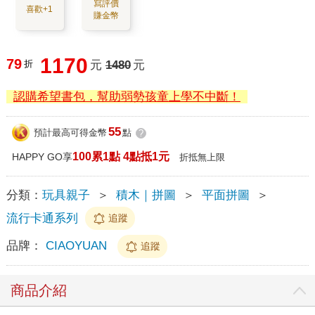
寫評價
喜歡+1
賺金幣
1170
79
折
元
1480
元
認購希望書包，幫助弱勢孩童上學不中斷！
55
預計最高可得金幣
點
?
100累1點 4點抵1元
HAPPY GO享
折抵無上限
分類：
玩具親子
＞
積木｜拼圖
＞
平面拼圖
＞
流行卡通系列
追蹤
品牌：
CIAOYUAN
追蹤
商品介紹