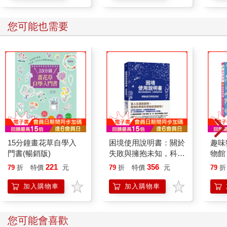
您可能也需要
15分鐘畫花草自學入
困境使用說明書：關於
趣味
門書(暢銷版)
失敗與擁抱未知，科學
物館
教我們的事
221
356
79
折
特價
元
79
折
特價
元
79
折
加入購物車
加入購物車
您可能會喜歡