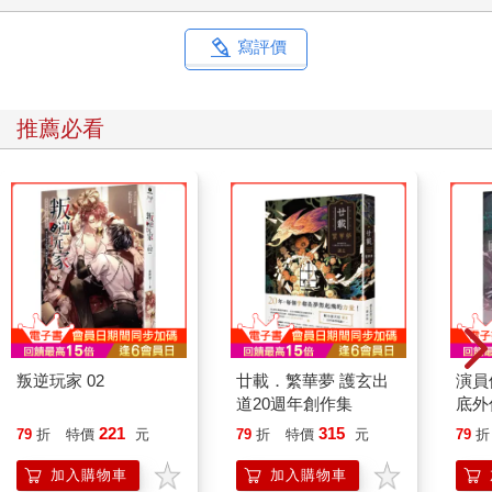
寫評價
推薦必看
叛逆玩家 02
廿載．繁華夢 護玄出
演員
道20週年創作集
底外
221
315
79
折
特價
元
79
折
特價
元
79
折
加入購物車
加入購物車