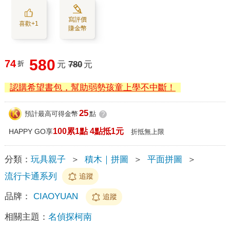
寫評價
喜歡+1
賺金幣
580
74
折
元
780
元
認購希望書包，幫助弱勢孩童上學不中斷！
25
預計最高可得金幣
點
?
100累1點 4點抵1元
HAPPY GO享
折抵無上限
分類：
玩具親子
＞
積木｜拼圖
＞
平面拼圖
＞
流行卡通系列
追蹤
品牌：
CIAOYUAN
追蹤
相關主題：
名偵探柯南