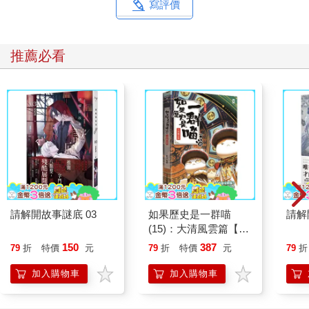
寫評價
推薦必看
請解開故事謎底 03
如果歷史是一群喵
請解
(15)：大清風雲篇【萌
貓漫畫學歷史】
150
387
79
折
特價
元
79
折
特價
元
79
折
加入購物車
加入購物車