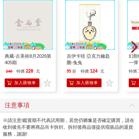
典藏-古美術8月2026第
吉伊卡哇 亞克力鑰匙
幻獸
405期
圈-兔兔
一彈 
Pal
228
124
特價
元
95
折
特價
元
特價
240
盒）
加入購物車
加入購物車
注意事項
※請注意!鑑賞期不代表試用期，若您仍猶豫是否確定購買，請在
收到後先不要將商品吊卡拆封。拆封後商品僅提供瑕疵品的退貨
服務，謝謝!