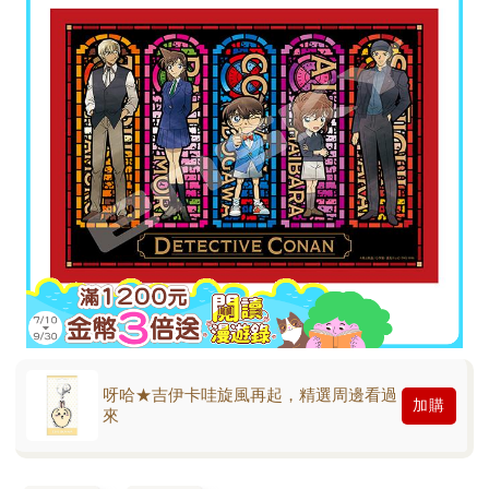
呀哈★吉伊卡哇旋風再起，精選周邊看過
加購
來