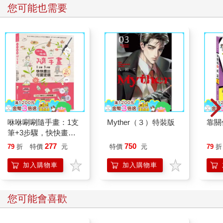
您可能也需要
咻咻唰唰隨手畫：1支
Myther（３）特裝版
靠關
筆+3步驟，快快畫出
可愛塗鴉
277
750
79
折
特價
元
特價
元
79
折
加入購物車
加入購物車
您可能會喜歡