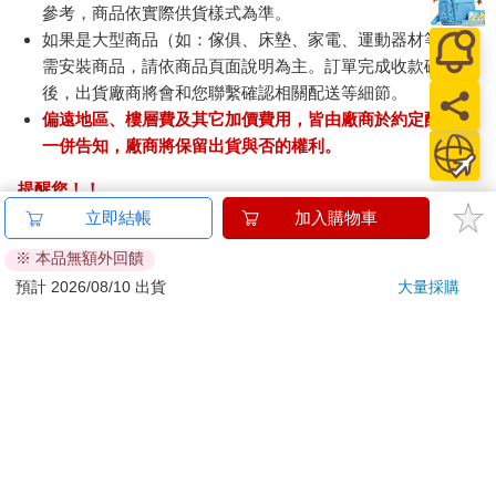
參考，商品依實際供貨樣式為準。
如果是大型商品（如：傢俱、床墊、家電、運動器材等）及
需安裝商品，請依商品頁面說明為主。訂單完成收款確認
後，出貨廠商將會和您聯繫確認相關配送等細節。
偏遠地區、樓層費及其它加價費用，皆由廠商於約定配送時
一併告知，廠商將保留出貨與否的權利。
提醒您！！
金石堂及銀行均不會請您操作ATM! 如接獲電話要求您前往
立即結帳
加入購物車
ATM提款機，請不要聽從指示，以免受騙上當！
※ 本品無額外回饋
退換貨須知：
預計 2026/08/10 出貨
大量採購
**提醒您，鑑賞期不等於試用期，退回商品須為全新狀態**
依據「消費者保護法」第19條及行政院消費者保護處公告之
「通訊交易解除權合理例外情事適用準則」，以下商品購買
後，除商品本身有瑕疵外，將不提供7天的猶豫期：
易於腐敗、保存期限較短或解約時即將逾期。（如：生
鮮食品）
依消費者要求所為之客製化給付。（客製化商品）