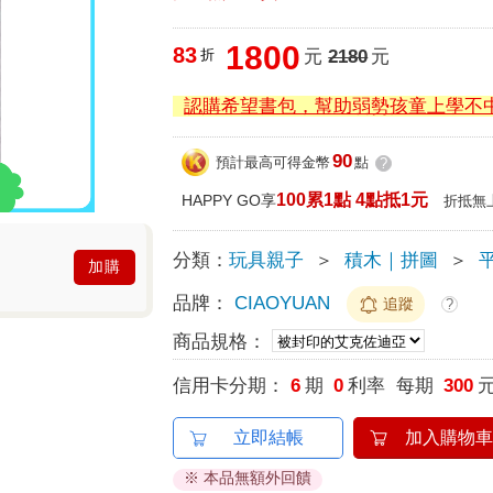
1800
83
折
元
2180
元
認購希望書包，幫助弱勢孩童上學不
90
預計最高可得金幣
點
?
100累1點 4點抵1元
HAPPY GO享
折抵無
分類：
玩具親子
＞
積木｜拼圖
＞
加購
品牌：
CIAOYUAN
追蹤
?
商品規格：
信用卡分期：
6
期
0
利率 每期
300
立即結帳
加入購物車
※ 本品無額外回饋