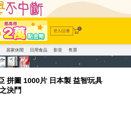
0
登入/註冊
電
居家休閒
日用食品
影音
售票
拼圖 1000片 日本製 益智玩具
獸之決鬥