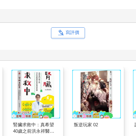
寫評價
腎臟求救中：真希望
叛逆玩家 02
40歲之前洪永祥醫師