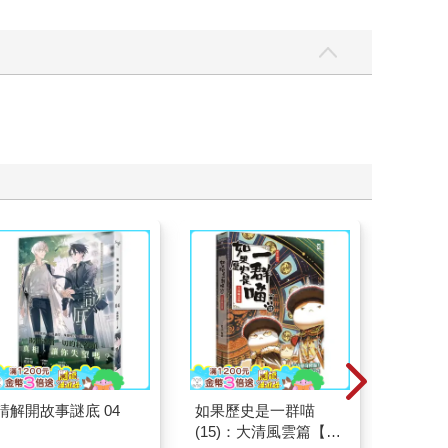
請解開故事謎底 04
如果歷史是一群喵
特殊傳說Ⅲ
(15)：大清風雲篇【萌