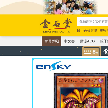
國中自修評量
東野
唯紅花綻放
奧德賽
會員獎勵
中文書
動漫ACG
親子