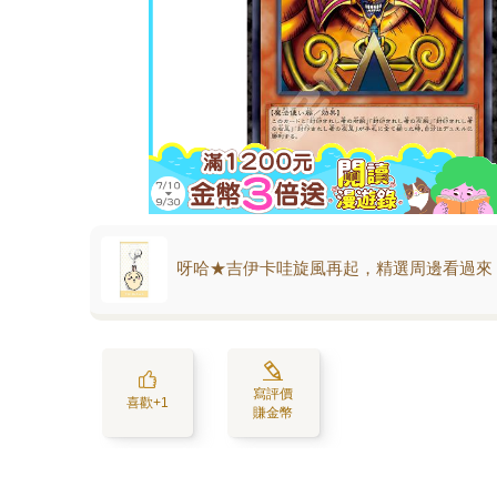
呀哈★吉伊卡哇旋風再起，精選周邊看過來
寫評價
喜歡+1
賺金幣