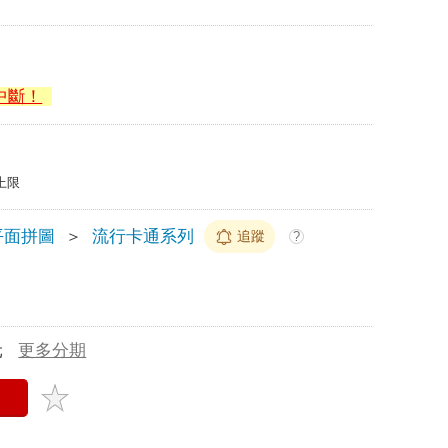
中斷！
上限
平面拼圖
＞
流行卡通系列
追蹤
?
元
更多分期