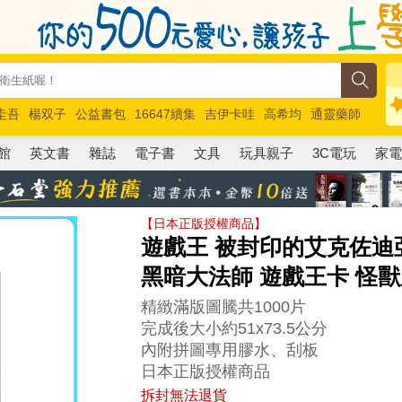
圭吾
楊双子
公益書包
16647續集
吉伊卡哇
高希均
通靈藥師
路邊攤新作
馬斯克
玩具總動員5
超慢跑
館
英文書
雜誌
電子書
文具
玩具親子
3C電玩
家
【日本正版授權商品】
遊戲王 被封印的艾克佐迪亞 
黑暗大法師 遊戲王卡 怪
精緻滿版圖騰共1000片
完成後大小約51x73.5公分
內附拼圖專用膠水、刮板
日本正版授權商品
拆封無法退貨