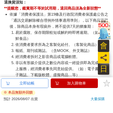
退換貨須知：
**提醒您，鑑賞期不等於試用期，退回商品須為全新狀態**
依據「消費者保護法」第19條及行政院消費者保護處公告之
「通訊交易解除權合理例外情事適用準則」，以下商品購買
後，除商品本身有瑕疵外，將不提供7天的猶豫期：
易於腐敗、保存期限較短或解約時即將逾期。（如：生
鮮食品）
會
依消費者要求所為之客製化給付。（客製化商品）
報紙、期刊或雜誌。（含MOOK、外文雜誌）
員
經消費者拆封之影音商品或電腦軟體。
非以有形媒介提供之數位內容或一經提供即為完成之線
日
上服務，經消費者事先同意始提供。（如：電子書、電
子雜誌、下載版軟體、虛擬商品…等）
已拆封之個人衛生用品。（如：內衣褲、刮鬍刀、除毛
立即結帳
加入購物車
刀…等）
※ 本品無額外回饋
若非上列種類商品，均享有到貨7天的猶豫期（含例假
日）。
預計 2026/08/07 出貨
大量採購
辦理退換貨時，商品（組合商品恕無法接受單獨退貨）必須
是您收到商品時的原始狀態（包含商品本體、配件、贈品、