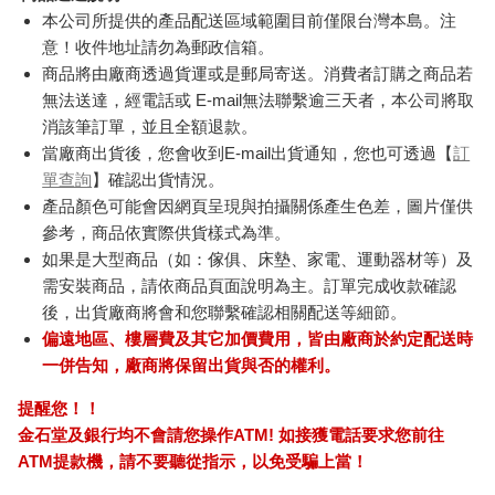
本公司所提供的產品配送區域範圍目前僅限台灣本島。注
意！收件地址請勿為郵政信箱。
商品將由廠商透過貨運或是郵局寄送。消費者訂購之商品若
無法送達，經電話或 E-mail無法聯繫逾三天者，本公司將取
消該筆訂單，並且全額退款。
當廠商出貨後，您會收到E-mail出貨通知，您也可透過【
訂
單查詢
】確認出貨情況。
產品顏色可能會因網頁呈現與拍攝關係產生色差，圖片僅供
參考，商品依實際供貨樣式為準。
如果是大型商品（如：傢俱、床墊、家電、運動器材等）及
需安裝商品，請依商品頁面說明為主。訂單完成收款確認
後，出貨廠商將會和您聯繫確認相關配送等細節。
偏遠地區、樓層費及其它加價費用，皆由廠商於約定配送時
一併告知，廠商將保留出貨與否的權利。
提醒您！！
金石堂及銀行均不會請您操作ATM! 如接獲電話要求您前往
ATM提款機，請不要聽從指示，以免受騙上當！