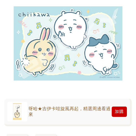
呀哈★吉伊卡哇旋風再起，精選周邊看過
加購
來