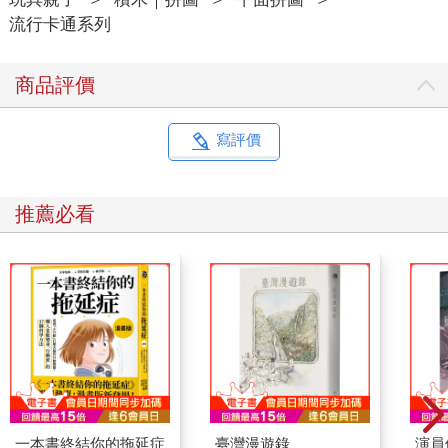
流行卡通系列
商品評價
寫評價
推薦必看
一本書終結你的拖延症
臺灣漫遊錄
演員