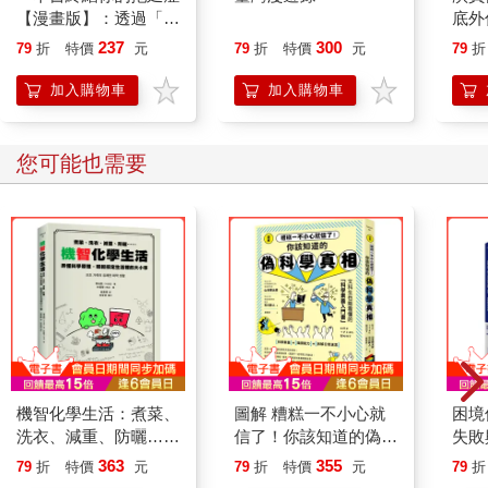
【漫畫版】：透過「小
底外
行動」打開大腦的行動
237
300
79
折
特價
元
79
折
特價
元
79
折
開關，懶人也能變身
「行動派」的37個科
加入購物車
加入購物車
學方法
您可能也需要
機智化學生活：煮菜、
圖解 糟糕一不小心就
困境
洗衣、減重、防曬……
信了！你該知道的偽科
失敗
弄懂科學原理，輕鬆搞
學真相
教我
363
355
79
折
特價
元
79
折
特價
元
79
折
定生活裡的大小事