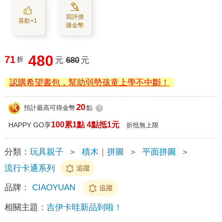
寫評價
喜歡+1
賺金幣
480
71
折
元
680
元
認購希望書包，幫助弱勢孩童上學不中斷！
20
預計最高可得金幣
點
?
100累1點 4點抵1元
HAPPY GO享
折抵無上限
分類：
玩具親子
＞
積木｜拼圖
＞
平面拼圖
＞
流行卡通系列
追蹤
品牌：
CIAOYUAN
追蹤
相關主題：
吉伊卡哇新品到啦！