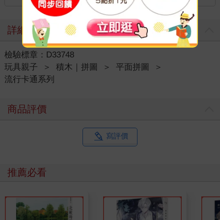
詳細資料
檢驗標章：D33748
玩具親子
＞
積木｜拼圖
＞
平面拼圖
＞
流行卡通系列
商品評價
寫評價
推薦必看