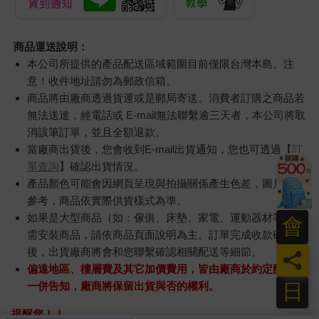
商品運送說明：
本公司所提供的產品配送區域範圍目前僅限台灣本島。注
意！收件地址請勿為郵政信箱。
商品將由廠商透過貨運或是郵局寄送。消費者訂購之商品若
無法送達，經電話或 E-mail無法聯繫逾三天者，本公司將取
消該筆訂單，並且全額退款。
當廠商出貨後，您會收到E-mail出貨通知，您也可透過【
訂
單查詢
】確認出貨情況。
產品顏色可能會因網頁呈現與拍攝關係產生色差，圖片僅供
參考，商品依實際供貨樣式為準。
如果是大型商品（如：傢俱、床墊、家電、運動器材等）及
會
需安裝商品，請依商品頁面說明為主。訂單完成收款確認
後，出貨廠商將會和您聯繫確認相關配送等細節。
員
偏遠地區、樓層費及其它加價費用，皆由廠商於約定配送時
日
一併告知，廠商將保留出貨與否的權利。
提醒您！！