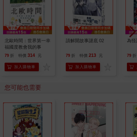
北歐時間：世界第一幸
請解開故事謎底 02
為怪
福國度教會我的事
314
213
79
折
特價
元
79
折
特價
元
79
折
加入購物車
加入購物車
您可能也需要