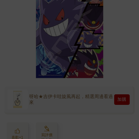
呀哈★吉伊卡哇旋風再起，精選周邊看過
加購
來
寫評價
喜歡+1