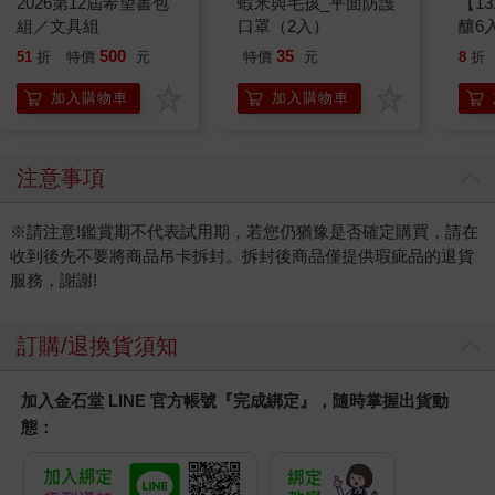
2026第12屆希望書包
蝦米與毛孩_平面防護
【1
組／文具組
口罩（2入）
釀6入
500
35
51
折
特價
元
特價
元
8
折
加入購物車
加入購物車
注意事項
※請注意!鑑賞期不代表試用期，若您仍猶豫是否確定購買，請在
收到後先不要將商品吊卡拆封。拆封後商品僅提供瑕疵品的退貨
服務，謝謝!
訂購/退換貨須知
加入金石堂 LINE 官方帳號『完成綁定』，隨時掌握出貨動
態：