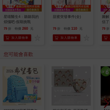
星喵醫生4：聽聽我的
甜蜜突發事件(全)
圖解
煩惱吧-假期挑戰
信了
學真
260
110
79
折
特價
元
79
折
特價
元
79
折
加入購物車
加入購物車
您可能會喜歡