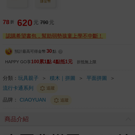
賺金幣
620
78
折
元
790
元
認購希望書包，幫助弱勢孩童上學不中斷！
30
預計最高可得金幣
點
?
100累1點 4點抵1元
HAPPY GO享
折抵無上限
分類：
玩具親子
＞
積木｜拼圖
＞
平面拼圖
＞
流行卡通系列
追蹤
品牌：
CIAOYUAN
追蹤
商品介紹