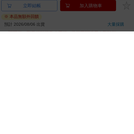
金石堂及銀行均不會請您操作ATM! 如接獲電話要求您前往
立即結帳
加入購物車
ATM提款機，請不要聽從指示，以免受騙上當！
※ 本品無額外回饋
退換貨須知：
預計 2026/08/06 出貨
大量採購
**提醒您，鑑賞期不等於試用期，退回商品須為全新狀態**
依據「消費者保護法」第19條及行政院消費者保護處公告之
「通訊交易解除權合理例外情事適用準則」，以下商品購買
後，除商品本身有瑕疵外，將不提供7天的猶豫期：
易於腐敗、保存期限較短或解約時即將逾期。（如：生
鮮食品）
依消費者要求所為之客製化給付。（客製化商品）
報紙、期刊或雜誌。（含MOOK、外文雜誌）
經消費者拆封之影音商品或電腦軟體。
非以有形媒介提供之數位內容或一經提供即為完成之線
上服務，經消費者事先同意始提供。（如：電子書、電
子雜誌、下載版軟體、虛擬商品…等）
已拆封之個人衛生用品。（如：內衣褲、刮鬍刀、除毛
刀…等）
若非上列種類商品，均享有到貨7天的猶豫期（含例假