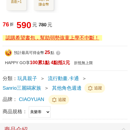
喜歡+1
賺金幣
590
76
折
元
780
元
認購希望書包，幫助弱勢孩童上學不中斷！
25
預計最高可得金幣
點
?
100累1點 4點抵1元
HAPPY GO享
折抵無上限
分類：
玩具親子
＞
流行動畫.卡通
＞
Sanrio三麗鷗家族
＞
其他角色週邊
追蹤
品牌：
CIAOYUAN
追蹤
商品規格：
商品介紹