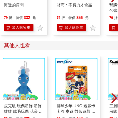
海邊的房間
財商：不費力才會贏
腎臟
40
就告
332
356
79
折
特價
元
79
折
特價
元
79
折
加入購物車
加入購物車
其他人也看
皮克敏 玩偶吊飾 吊飾
排球少年 UNO 遊戲卡
三麗
娃娃 絨毛玩偶 花朵 葉
卡牌 桌遊 益智遊戲 日
吊飾
子 藍色皮克敏 紅色皮
向翔陽 影山飛雄 烏野
偶 