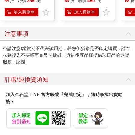
285
450
59
折
特價
元
66
折
特價
元
68
折
克敏 黃色皮克敏
高中 ENSKY
狗 
Pikmin 任天堂 三英貿
加入購物車
加入購物車
易
您可能也需要
幸福壽命：光長壽還不
卡皮巴拉的自我修養：
抄寫
夠！四大關鍵翻轉衰退
願你不焦慮、不內耗、
天1
迷思，打造超越健康的
人間清醒、安然自得、
練、
411
355
79
折
特價
元
79
折
特價
元
79
折
人生價值
鬆弛感拉滿，水豚系的
生活哲學，這世界十分
加入購物車
加入購物車
內耗，你只需一分淡