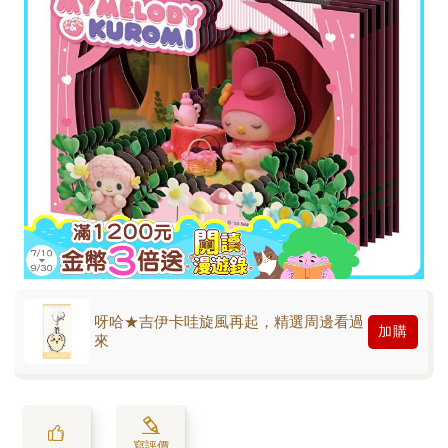
呀哈★吉伊卡哇旋風再起，精選周邊看過
加購
來
寫評價