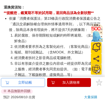
商品將由廠商透過貨運或是郵局寄送。消費者訂購之商品若
無法送達，經電話或 E-mail無法聯繫逾三天者，本公司將取
消該筆訂單，並且全額退款。
當廠商出貨後，您會收到E-mail出貨通知，您也可透過【
訂
單查詢
】確認出貨情況。
產品顏色可能會因網頁呈現與拍攝關係產生色差，圖片僅供
參考，商品依實際供貨樣式為準。
如果是大型商品（如：傢俱、床墊、家電、運動器材等）及
需安裝商品，請依商品頁面說明為主。訂單完成收款確認
後，出貨廠商將會和您聯繫確認相關配送等細節。
偏遠地區、樓層費及其它加價費用，皆由廠商於約定配送時
一併告知，廠商將保留出貨與否的權利。
提醒您！！
金石堂及銀行均不會請您操作ATM! 如接獲電話要求您前往
ATM提款機，請不要聽從指示，以免受騙上當！
退換貨須知：
**提醒您，鑑賞期不等於試用期，退回商品須為全新狀態**