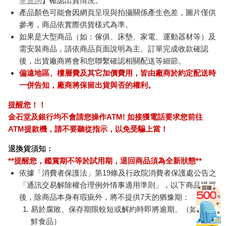
單查詢
】確認出貨情況。
產品顏色可能會因網頁呈現與拍攝關係產生色差，圖片僅供
參考，商品依實際供貨樣式為準。
如果是大型商品（如：傢俱、床墊、家電、運動器材等）及
需安裝商品，請依商品頁面說明為主。訂單完成收款確認
後，出貨廠商將會和您聯繫確認相關配送等細節。
偏遠地區、樓層費及其它加價費用，皆由廠商於約定配送時
一併告知，廠商將保留出貨與否的權利。
提醒您！！
金石堂及銀行均不會請您操作ATM! 如接獲電話要求您前往
ATM提款機，請不要聽從指示，以免受騙上當！
退換貨須知：
**提醒您，鑑賞期不等於試用期，退回商品須為全新狀態**
依據「消費者保護法」第19條及行政院消費者保護處公告之
「通訊交易解除權合理例外情事適用準則」，以下商品購買
後，除商品本身有瑕疵外，將不提供7天的猶豫期：
易於腐敗、保存期限較短或解約時即將逾期。（如：生
鮮食品）