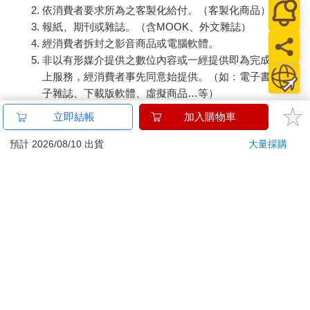
依消費者要求所為之客製化給付。（客製化商品）
報紙、期刊或雜誌。（含MOOK、外文雜誌）
經消費者拆封之影音商品或電腦軟體。
非以有形媒介提供之數位內容或一經提供即為完成之線
上服務，經消費者事先同意始提供。（如：電子書、電
子雜誌、下載版軟體、虛擬商品…等）
已拆封之個人衛生用品。（如：內衣褲、刮鬍刀、除毛
立即結帳
加入購物車
刀…等）
若非上列種類商品，均享有到貨7天的猶豫期（含例假
預計 2026/08/10 出貨
大量採購
日）。
辦理退換貨時，商品（組合商品恕無法接受單獨退貨）必須
是您收到商品時的原始狀態（包含商品本體、配件、贈品、
保證書、所有附隨資料文件及原廠內外包裝…等），請勿直
接使用原廠包裝寄送，或於原廠包裝上黏貼紙張或書寫文
字。
退回商品若無法回復原狀，將請您負擔回復原狀所需費用，
嚴重時將影響您的退貨權益。