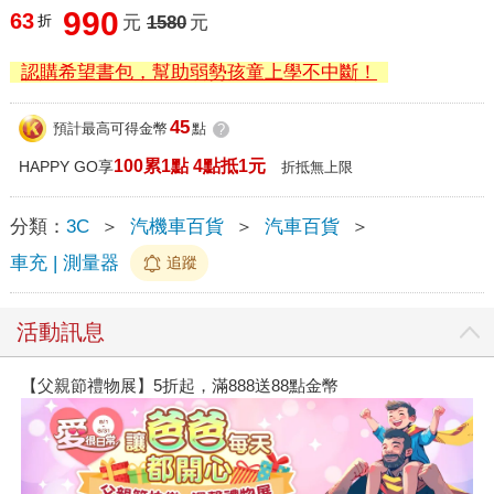
990
63
折
元
1580
元
認購希望書包，幫助弱勢孩童上學不中斷！
45
預計最高可得金幣
點
?
100累1點 4點抵1元
HAPPY GO享
折抵無上限
分類：
3C
＞
汽機車百貨
＞
汽車百貨
＞
車充 | 測量器
追蹤
活動訊息
【父親節禮物展】5折起，滿888送88點金幣