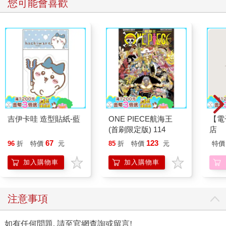
您可能會喜歡
吉伊卡哇 造型貼紙-藍
ONE PIECE航海王
【電
(首刷限定版) 114
店
67
123
96
折
特價
元
85
折
特價
元
特價
加入購物車
加入購物車
注意事項
如有任何問題, 請至官網查詢或留言!