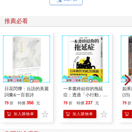
推薦必看
日花閃爍：台語的美麗
一本書終結你的拖延
如果
詞彙&一百首詩
症：透過「小行動」打
(1
開大腦的行動開關，懶
貓漫
356
237
79
折
特價
元
79
折
特價
元
79
折
人也能變身「行動派」
的37個科學方法
加入購物車
加入購物車