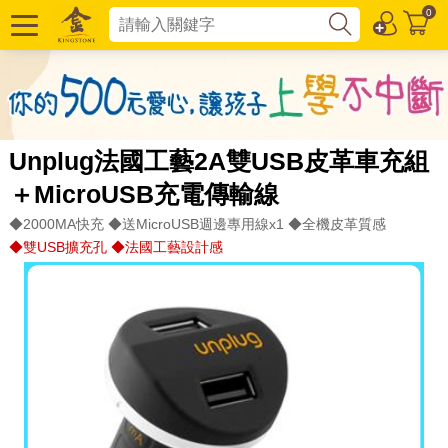
0
Unplug法國工藝2A雙USB皮革車充組
＋MicroUSB充電傳輸線
◆2000MA快充 ◆送MicroUSB週邊專用線x1 ◆全機皮革質感
◆雙USB擴充孔 ◆法國工藝設計感