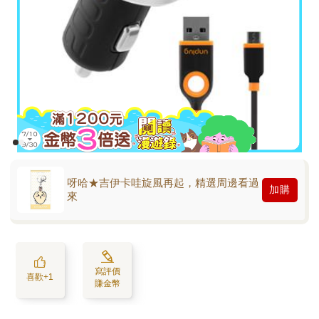
呀哈★吉伊卡哇旋風再起，精選周邊看過
加購
來
寫評價
喜歡+1
賺金幣