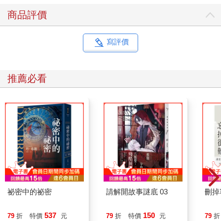
商品評價
寫評價
推薦必看
祕密中的祕密
請解開故事謎底 03
刪掉
537
150
79
折
特價
元
79
折
特價
元
79
折