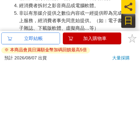
員
經消費者拆封之影音商品或電腦軟體。
非以有形媒介提供之數位內容或一經提供即為完成之線
日
上服務，經消費者事先同意始提供。（如：電子書、電
子雜誌、下載版軟體、虛擬商品…等）
已拆封之個人衛生用品。（如：內衣褲、刮鬍刀、除毛
立即結帳
加入購物車
刀…等）
※ 本商品會員日滿額金幣加碼回饋最高5倍
若非上列種類商品，均享有到貨7天的猶豫期（含例假
日）。
預計 2026/08/07 出貨
大量採購
辦理退換貨時，商品（組合商品恕無法接受單獨退貨）必須
是您收到商品時的原始狀態（包含商品本體、配件、贈品、
保證書、所有附隨資料文件及原廠內外包裝…等），請勿直
接使用原廠包裝寄送，或於原廠包裝上黏貼紙張或書寫文
字。
退回商品若無法回復原狀，將請您負擔回復原狀所需費用，
嚴重時將影響您的退貨權益。