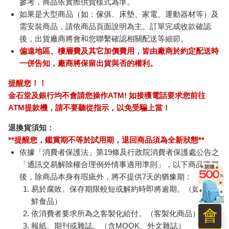
參考，商品依實際供貨樣式為準。
如果是大型商品（如：傢俱、床墊、家電、運動器材等）及
需安裝商品，請依商品頁面說明為主。訂單完成收款確認
後，出貨廠商將會和您聯繫確認相關配送等細節。
偏遠地區、樓層費及其它加價費用，皆由廠商於約定配送時
一併告知，廠商將保留出貨與否的權利。
提醒您！！
金石堂及銀行均不會請您操作ATM! 如接獲電話要求您前往
ATM提款機，請不要聽從指示，以免受騙上當！
退換貨須知：
**提醒您，鑑賞期不等於試用期，退回商品須為全新狀態**
依據「消費者保護法」第19條及行政院消費者保護處公告之
「通訊交易解除權合理例外情事適用準則」，以下商品購買
後，除商品本身有瑕疵外，將不提供7天的猶豫期：
易於腐敗、保存期限較短或解約時即將逾期。（如：生
鮮食品）
會
依消費者要求所為之客製化給付。（客製化商品）
報紙、期刊或雜誌。（含MOOK、外文雜誌）