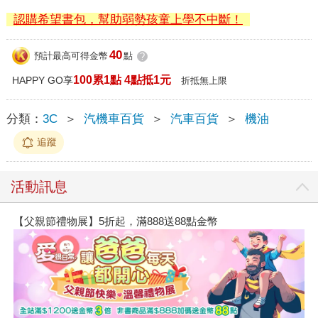
認購希望書包，幫助弱勢孩童上學不中斷！
40
預計最高可得金幣
點
?
100累1點 4點抵1元
HAPPY GO享
折抵無上限
分類：
3C
＞
汽機車百貨
＞
汽車百貨
＞
機油
追蹤
活動訊息
【父親節禮物展】5折起，滿888送88點金幣