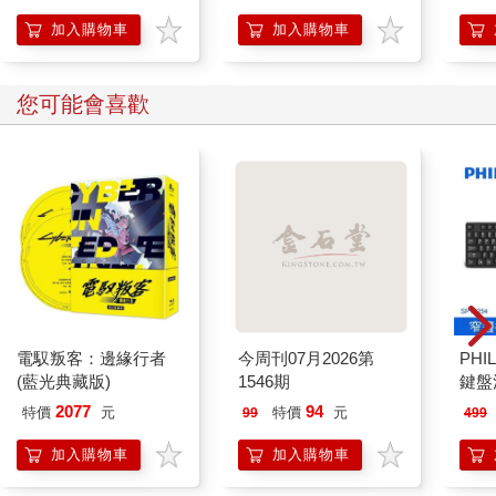
加入購物車
加入購物車
您可能會喜歡
電馭叛客：邊緣行者
今周刊07月2026第
PHI
(藍光典藏版)
1546期
鍵盤滑
2077
94
特價
元
特價
元
99
499
加入購物車
加入購物車