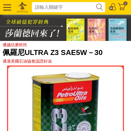
0
優越抗磨耗性
佩羅尼ULTRA Z3 SAE5W－30
通過美國石油協會認證好油