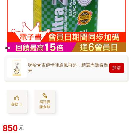
呀哈★吉伊卡哇旋風再起，精選周邊看過
加購
來
寫評價
喜歡+1
賺金幣
850
元