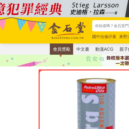
國中自修評量
東野
唯紅花綻放
奧德賽
會員獎勵
中文書
動漫ACG
親子