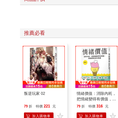
推薦必看
叛逆玩家 02
情緒價值：消除內耗，
把情緒變得有價值，跟
誰都能自在相處
221
316
79
折
特價
元
79
折
特價
元
加入購物車
加入購物車