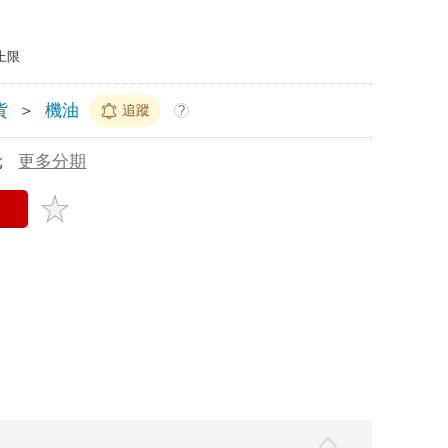
上限
貨
＞
機油
追蹤
?
元
更多分期