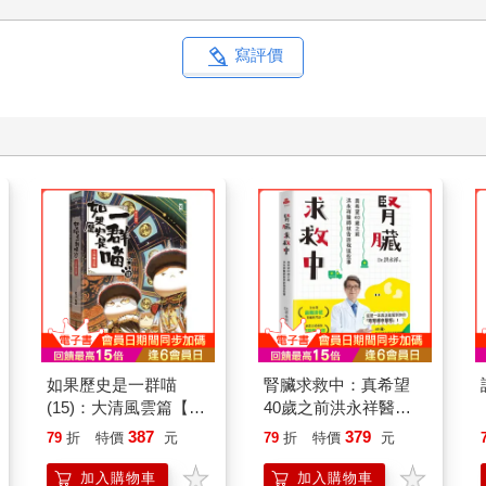
寫評價
如果歷史是一群喵
腎臟求救中：真希望
(15)：大清風雲篇【萌
40歲之前洪永祥醫師
貓漫畫學歷史】
就告訴我這些事
387
379
79
折
特價
元
79
折
特價
元
加入購物車
加入購物車