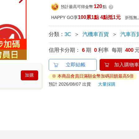
120
預計最高可得金幣
點
?
100累1點 4點抵1元
HAPPY GO享
折抵無
分類：
3C
＞
汽機車百貨
＞
汽車百
信用卡分期：
6
期
0
利率 每期
400
立即結帳
加入購物車
加購
※ 本商品會員日滿額金幣加碼回饋最高5倍
預計 2026/08/07 出貨
大量採購