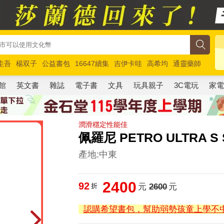
圭吾
楊双子
公益書包
16647續集
吉伊卡哇
高希均
通靈藥師
路邊攤新作
馬斯克
玩具總動員5
超慢跑
館
英文書
雜誌
電子書
文具
玩具親子
3C電玩
家
潤滑穩定性能佳
佩羅尼 PETRO ULTRA S
產地:中東
2400
92
折
元
2600
元
認購希望書包，幫助弱勢孩童上學不