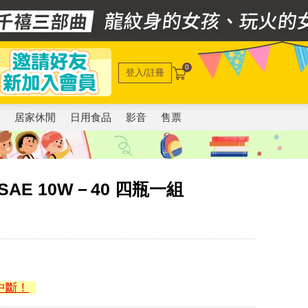
0
登入/註冊
電
居家休閒
日用食品
影音
售票
 SAE 10W－40 四瓶一組
中斷！