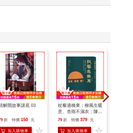
請解開故事謎底 03
杖藜過橋東：柳風生暖
一本書
意、杏雨不濕衣；陳亮
【漫畫
恭談以心轉境的適齡漫
行動」
150
379
79
折
特價
元
79
折
特價
元
79
折
想
開關，
「行動
加入購物車
加入購物車
加