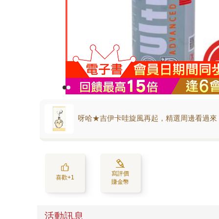
呀哈★吉伊卡哇旋風再起，精選周邊看過來
寫評價
喜歡+1
賺金幣
活動訊息