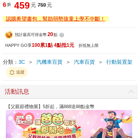
459
6
折
元
759
元
認購希望書包，幫助弱勢孩童上學不中斷！
20
預計最高可得金幣
點
?
100累1點 4點抵1元
HAPPY GO享
折抵無上限
分類：
3C
＞
汽機車百貨
＞
汽車百貨
＞
行動裝置架
追蹤
活動訊息
【父親節禮物展】5折起，滿888送88點金幣