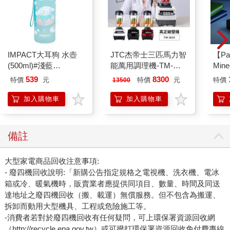
IMPACT大耳狗 水壺
JTC杰帝士三匹馬力智
【Pa
(500ml)#淺藍
能萬用調理機-TM-
Min
IMCMB01LB
800-黑-公司貨(真正破
IC
539
8300
特價
元
特價
元
特價
13500
壁機/高敏敏推薦)
加入購物車
加入購物車
備註
大型家電商品回收注意事項:
- 廢四機回收說明:「新購公告指定規格之電視機、洗衣機、電冰
箱或冷、暖氣機時，販賣業者應提供同項目、數量、時間及同送
達地址之廢四機回收（搬、載運）無償服務。但不包含為搬運、
拆卸而動用大型機具、工程或危險施工等。
-消費者若對於廢四機回收有任何疑問，可上環保署資源回收網
（http://recycle.epa.gov.tw）或可撥打環保署資源回收免付費專線