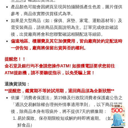
產品顏色可能會因網頁呈現與拍攝關係產生色差，圖片僅供
參考，商品依實際供貨樣式為準。
如果是大型商品（如：傢俱、床墊、家電、運動器材等）及
需安裝商品，請依商品頁面說明為主。訂單完成收款確認
後，出貨廠商將會和您聯繫確認相關配送等細節。
偏遠地區、樓層費及其它加價費用，皆由廠商於約定配送時
一併告知，廠商將保留出貨與否的權利。
提醒您！！
金石堂及銀行均不會請您操作ATM! 如接獲電話要求您前往
ATM提款機，請不要聽從指示，以免受騙上當！
退換貨須知：
**提醒您，鑑賞期不等於試用期，退回商品須為全新狀態**
依據「消費者保護法」第19條及行政院消費者保護處公告之
「通訊交易解除權合理例外情事適用準則」，以下商品購買
後，除商品本身有瑕疵外，將不提供7天的猶豫期：
易於腐敗、保存期限較短或解約時即將逾期。（如：生
鮮食品）