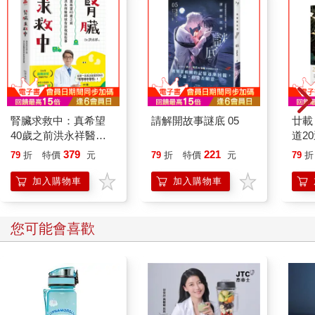
腎臟求救中：真希望
請解開故事謎底 05
廿載
40歲之前洪永祥醫師
道2
就告訴我這些事
379
221
79
折
特價
元
79
折
特價
元
79
折
加入購物車
加入購物車
您可能會喜歡