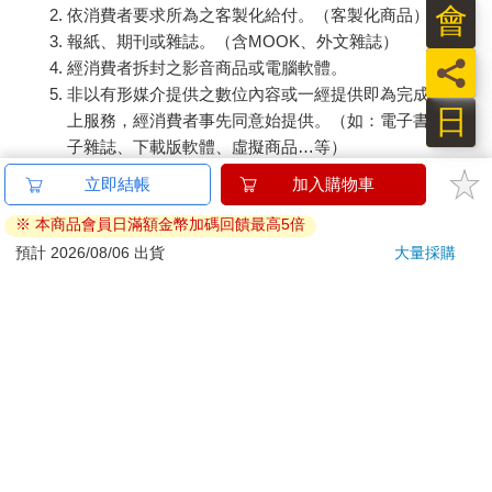
會
依消費者要求所為之客製化給付。（客製化商品）
報紙、期刊或雜誌。（含MOOK、外文雜誌）
員
經消費者拆封之影音商品或電腦軟體。
非以有形媒介提供之數位內容或一經提供即為完成之線
日
上服務，經消費者事先同意始提供。（如：電子書、電
子雜誌、下載版軟體、虛擬商品…等）
已拆封之個人衛生用品。（如：內衣褲、刮鬍刀、除毛
刀…等）
若非上列種類商品，均享有到貨7天的猶豫期（含例假
日）。
辦理退換貨時，商品（組合商品恕無法接受單獨退貨）必須
是您收到商品時的原始狀態（包含商品本體、配件、贈品、
保證書、所有附隨資料文件及原廠內外包裝…等），請勿直
接使用原廠包裝寄送，或於原廠包裝上黏貼紙張或書寫文
字。
退回商品若無法回復原狀，將請您負擔回復原狀所需費用，
嚴重時將影響您的退貨權益。