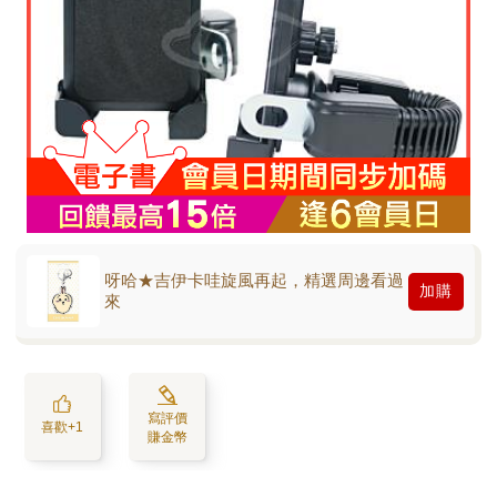
呀哈★吉伊卡哇旋風再起，精選周邊看過
加購
來
寫評價
喜歡+1
賺金幣