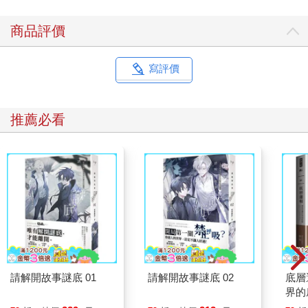
商品評價
寫評價
推薦必看
請解開故事謎底 01
請解開故事謎底 02
底層
界的