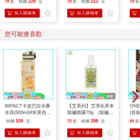
229
213
79
折
特價
元
79
折
特價
元
79
折
加入購物車
加入購物車
您可能會喜歡
IMPACT卡皮巴拉水豚
【艾系列】艾淨化草本
ONE
水壺(500ml)#米黃色
除穢噴霧70g （除穢/
(首刷
IM00B18YL
平安/淨化/艾草/芙蓉/
539
299
特價
元
75
折
特價
元
85
折
抹草） 此為單瓶賣場
另有多瓶組優惠賣場
加入購物車
加入購物車