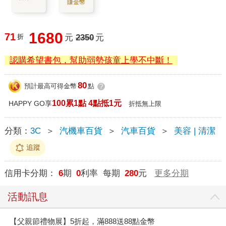
賺金幣
1680
71
折
元
2350
元
認購希望書包，幫助弱勢孩童上學不中斷！
80
預計最高可得金幣
點
?
100累1點 4點抵1元
HAPPY GO享
折抵無上限
分類：
3C
＞
汽機車百貨
＞
汽車百貨
＞
美容 | 清潔
追蹤
信用卡分期：
6
期
0
利率 每期
280
元
更多分期
活動訊息
【父親節禮物展】5折起，滿888送88點金幣