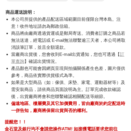
商品運送說明：
本公司所提供的產品配送區域範圍目前僅限台灣本島。注
意！收件地址請勿為郵政信箱。
商品將由廠商透過貨運或是郵局寄送。消費者訂購之商品若
無法送達，經電話或 E-mail無法聯繫逾三天者，本公司將取
消該筆訂單，並且全額退款。
當廠商出貨後，您會收到E-mail出貨通知，您也可透過【
訂
單查詢
】確認出貨情況。
產品顏色可能會因網頁呈現與拍攝關係產生色差，圖片僅供
參考，商品依實際供貨樣式為準。
如果是大型商品（如：傢俱、床墊、家電、運動器材等）及
需安裝商品，請依商品頁面說明為主。訂單完成收款確認
後，出貨廠商將會和您聯繫確認相關配送等細節。
偏遠地區、樓層費及其它加價費用，皆由廠商於約定配送時
一併告知，廠商將保留出貨與否的權利。
提醒您！！
金石堂及銀行均不會請您操作ATM! 如接獲電話要求您前往