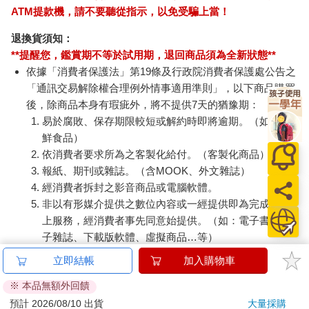
ATM提款機，請不要聽從指示，以免受騙上當！
退換貨須知：
**提醒您，鑑賞期不等於試用期，退回商品須為全新狀態**
依據「消費者保護法」第19條及行政院消費者保護處公告之
「通訊交易解除權合理例外情事適用準則」，以下商品購買
後，除商品本身有瑕疵外，將不提供7天的猶豫期：
易於腐敗、保存期限較短或解約時即將逾期。（如：生
鮮食品）
依消費者要求所為之客製化給付。（客製化商品）
報紙、期刊或雜誌。（含MOOK、外文雜誌）
經消費者拆封之影音商品或電腦軟體。
非以有形媒介提供之數位內容或一經提供即為完成之線
上服務，經消費者事先同意始提供。（如：電子書、電
子雜誌、下載版軟體、虛擬商品…等）
已拆封之個人衛生用品。（如：內衣褲、刮鬍刀、除毛
立即結帳
加入購物車
刀…等）
※ 本品無額外回饋
若非上列種類商品，均享有到貨7天的猶豫期（含例假
日）。
預計 2026/08/10 出貨
大量採購