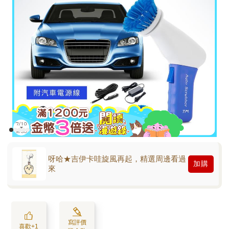
呀哈★吉伊卡哇旋風再起，精選周邊看過
加購
來
寫評價
喜歡+1