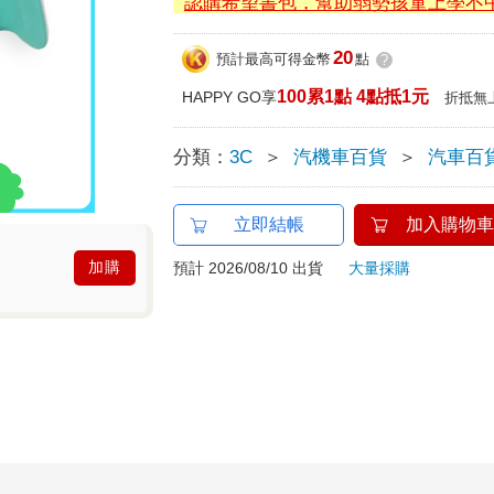
認購希望書包，幫助弱勢孩童上學不
20
預計最高可得金幣
點
?
100累1點 4點抵1元
HAPPY GO享
折抵無
分類：
3C
＞
汽機車百貨
＞
汽車百
立即結帳
加入購物車
加購
預計 2026/08/10 出貨
大量採購