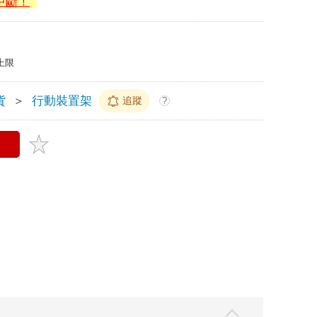
中斷！
上限
貨
＞
行動裝置架
追蹤
?