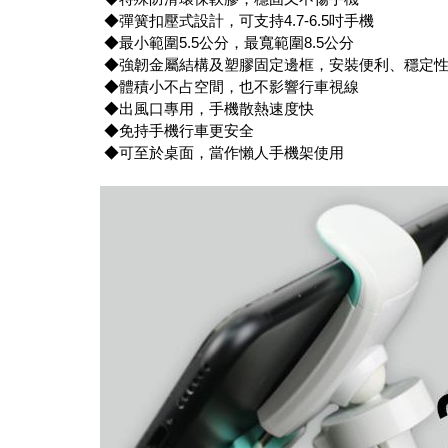
◆彈簧扣壓式設計，可支持4.7-6.5吋手機
◆最小範圍5.5公分，最寬範圍8.5公分
◆強韌金屬結構及塑膠固定邊框，安裝便利、穩定
◆體積小不占空間，也不影響行車視線
◆出風口專用，手機散熱速度快
◆免持手機行車更安全
◆可至於桌面，當作懶人手機架使用