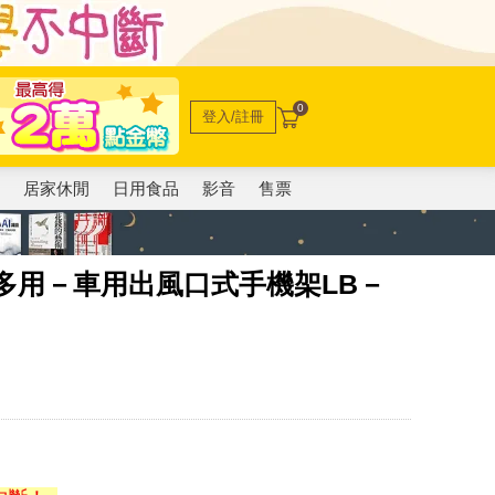
0
登入/註冊
電
居家休閒
日用食品
影音
售票
巧多用－車用出風口式手機架LB－