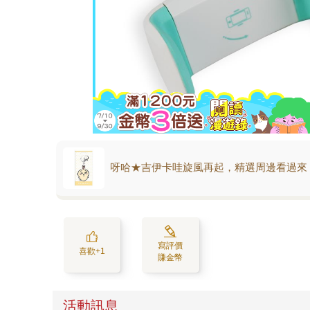
呀哈★吉伊卡哇旋風再起，精選周邊看過來
寫評價
喜歡+1
賺金幣
活動訊息