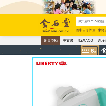
國中自修評量
東野
唯紅花綻放
奧德賽
會員獎勵
中文書
動漫ACG
親子